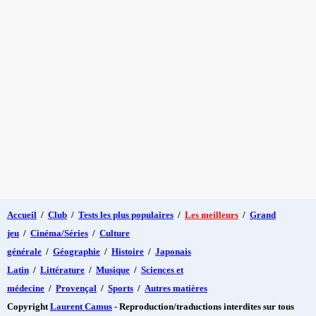
Accueil
/
Club
/
Tests les plus populaires
/
Les meilleurs
/
Grand
jeu
/
Cinéma/Séries
/
Culture
générale
/
Géographie
/
Histoire
/
Japonais
Latin
/
Littérature
/
Musique
/
Sciences et
médecine
/
Provençal
/
Sports
/
Autres matières
Copyright
Laurent Camus
- Reproduction/traductions interdites sur tous