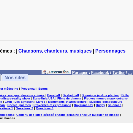
hèmes : |
Chansons, chanteurs, musiques
|
Personnages
Partager
:
Facebook
/
Twitter
/
...
Nos sites
 et médecine
|
Provençal
|
Sports
nées, mangas, dessins animés
|
Baseball
|
Basket ball
|
Botanique,jardins,plantes
|
Buffy
nalistes-reality show
|
Etats-Unis/USA
|
Films de cinéma
|
Fleuves-mers-canaux-océans-
se
|
Latin
|
Les Simpson
|
Livres
|
Monuments et architecture
|
Musique-compositeurs-
mon
|
Poésie, poèmes
|
Proverbes et expressions
|
Royaume-Uni
|
Rugby
|
Sciences
|
estions 1
|
Questions 2
|
Questions 3
onditions)
|
Contenu des sites déposé chaque semaine chez un huissier de justice
|
ur d'accès.