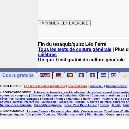
Fin du test/quiz/quizz Léo Ferré
Tous les tests de culture générale
| Plus d
célèbres
Un quiz / test gratuit de culture générale
Cours gratuits
> CATEGORIES :
Les tests les plus populaires
|
Les meilleurs
|
Grand jeu
|
Cinéma/Séries
> SOUS-CATEGORIES :
Animaux et insectes, sauf équitation
|
Art culinaire-produits-nourrit
contre les vampires
|
Charmed
|
Chevaux et équitation
|
Chimie
|
Consoles et ordinateurs
|
côtes-îles-rivières-barrages
|
Football
|
France
|
Handball
|
Harry Potter
|
Histoire et vie cou
oeuvres-solfège-interprètes
|
Mythologie
|
Médecine
|
Naruto
|
Oeuvres-peintres-courants ar
Seigneur des anneaux
|
Sténo/Sténographie
|
Série Plus Belle La Vie
|
Séries
|
Tennis
|
Uni
> INFORMATIONS :
Laurent Camus
-
En savoir plus, Aide, Contactez-nous
[
Conditions d'utili
Mentions légales / Vie privée
/
Cookies
.
[
Modifier vos choix
]
|
Plan du site
| Cours, quiz et 