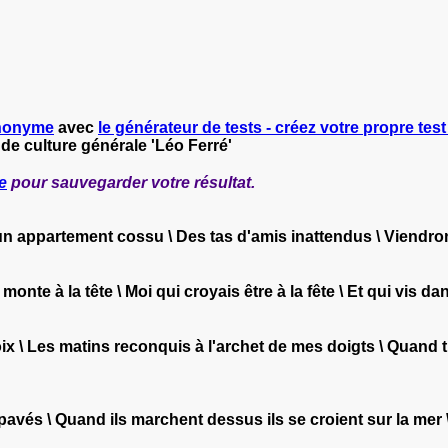
nonyme
avec
le générateur de tests - créez votre propre test 
 de culture générale 'Léo Ferré'
e
pour sauvegarder votre résultat.
n un appartement cossu \ Des tas d'amis inattendus \ Viend
 monte à la tête \ Moi qui croyais être à la fête \ Et qui vis d
oix \ Les matins reconquis à l'archet de mes doigts \ Quand
 pavés \ Quand ils marchent dessus ils se croient sur la mer 