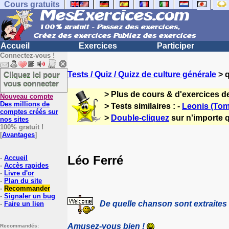
Cours gratuits
Accueil
Exercices
Participer
Connectez-vous !
Cliquez ici pour
Tests / Quiz / Quizz de culture générale
> q
vous connecter
> Plus de cours & d'exercices d
Nouveau compte
Des millions de
> Tests similaires : -
Leonis (Tom
comptes créés sur
>
Double-cliquez
sur n'importe q
nos sites
100% gratuit !
[
Avantages
]
Léo Ferré
-
Accueil
-
Accès rapides
-
Livre d'or
-
Plan du site
-
Recommander
-
Signaler un bug
De quelle chanson sont extraites
-
Faire un lien
Amusez-vous bien !
Recommandés: