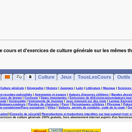
e cours et d'exercices de culture générale sur les mêmes t
Culture
Jeux
TousLesCours
Outils
|
Culture générale
|
Géographie
|
Histoire
|
Japonais
|
Latin
|
Littérature
|
Musique
|
Sciences
ure-recettes-spécialités
|
Astronomie et espace
|
Auteurs d'oeuvres célèbres
|
Bandes dessi
Cours de breton
|
Cyclisme
|
Dates importantes
|
Emissions de télévision-présentateurs-jour
rante
|
Inclassable
|
Instruments de musique
|
Jeux reposant sur des mots
|
Langue françai
tistiques-couleurs
|
Paroles de chansons
|
Pays
|
Personnages célèbres
|
Physique
|
Poke
on européenne/Pays européens
|
Villes
|
Voitures, permis de conduire, code de la route
|
Qu
sation
] [
Conseils de sécurité
]
Reproductions et traductions interdites sur tout support (voir c
exercices de culture générale 100% gratuits, hors abonnement internet auprès d'un fournisse