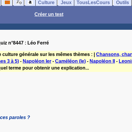
Culture
Jeux
TousLesCours
Outils
Créer un test
uiz n°8447 : Léo Ferré
e culture générale sur les mêmes thèmes : |
Chansons, chan
es 3 à 5)
-
Napoléon Ier
-
Caméléon (le)
-
Napoléon II
-
Leoni
uel terme pour obtenir une explication...
 ces paroles ?