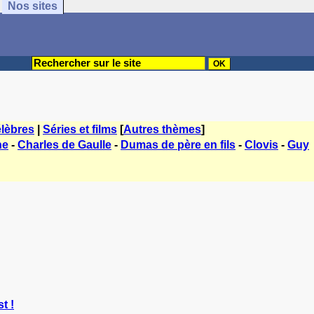
Nos sites
lèbres
|
Séries et films
[
Autres thèmes
]
ne
-
Charles de Gaulle
-
Dumas de père en fils
-
Clovis
-
Guy
t !