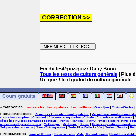
Fin du test/quiz/quizz Dany Boon
Tous les tests de culture générale
| Plus d
Un quiz / test gratuit de culture générale
Cours gratuits
> CATEGORIES :
Les tests les plus populaires
|
Les meilleurs
|
Grand jeu
|
Cinéma/Séries
> SOUS-CATEGORIES :
Animaux et insectes, sauf équitation
|
Art culinaire-produits-nourrit
contre les vampires
|
Charmed
|
Chevaux et équitation
|
Chimie
|
Consoles et ordinateurs
|
côtes-îles-rivières-barrages
|
Football
|
France
|
Handball
|
Harry Potter
|
Histoire et vie cou
oeuvres-solfège-interprètes
|
Mythologie
|
Médecine
|
Naruto
|
Oeuvres-peintres-courants ar
Seigneur des anneaux
|
Sténo/Sténographie
|
Série Plus Belle La Vie
|
Séries
|
Tennis
|
Uni
> INFORMATIONS :
Laurent Camus
-
En savoir plus, Aide, Contactez-nous
[
Conditions d'utili