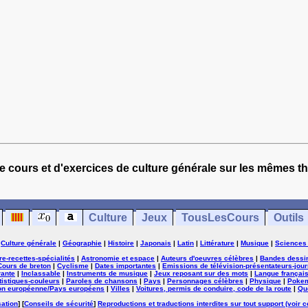
e cours et d'exercices de culture générale sur les mêmes t
Culture
Jeux
TousLesCours
Outils
|
Culture générale
|
Géographie
|
Histoire
|
Japonais
|
Latin
|
Littérature
|
Musique
|
Sciences
ure-recettes-spécialités
|
Astronomie et espace
|
Auteurs d'oeuvres célèbres
|
Bandes dessi
Cours de breton
|
Cyclisme
|
Dates importantes
|
Emissions de télévision-présentateurs-jour
rante
|
Inclassable
|
Instruments de musique
|
Jeux reposant sur des mots
|
Langue françai
tistiques-couleurs
|
Paroles de chansons
|
Pays
|
Personnages célèbres
|
Physique
|
Poke
on européenne/Pays européens
|
Villes
|
Voitures, permis de conduire, code de la route
|
Qu
sation
] [
Conseils de sécurité
]
Reproductions et traductions interdites sur tout support (voir c