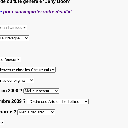
 de culture générale 'Dany Boon'
e
pour sauvegarder votre résultat.
l en 2008 ?
vembre 2009 ?
lvoorde ?