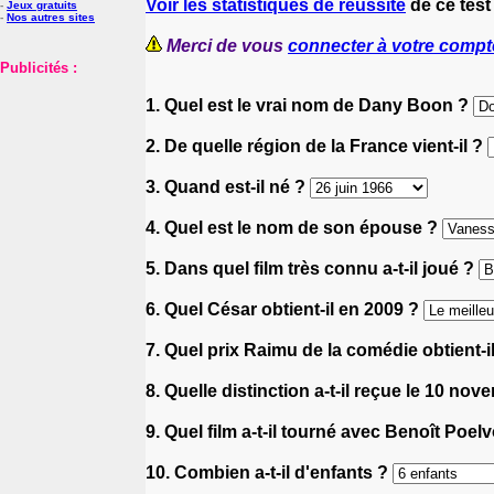
Voir les statistiques de réussite
de ce test
-
Jeux gratuits
-
Nos autres sites
Merci de vous
connecter à votre compt
Publicités :
1. Quel est le vrai nom de Dany Boon ?
2. De quelle région de la France vient-il ?
3. Quand est-il né ?
4. Quel est le nom de son épouse ?
5. Dans quel film très connu a-t-il joué ?
6. Quel César obtient-il en 2009 ?
7. Quel prix Raimu de la comédie obtient-i
8. Quelle distinction a-t-il reçue le 10 no
9. Quel film a-t-il tourné avec Benoît Poe
10. Combien a-t-il d'enfants ?