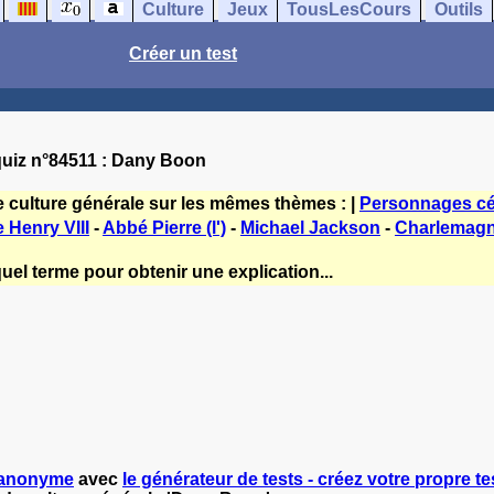
Culture
Jeux
TousLesCours
Outils
Créer un test
uiz n°84511 : Dany Boon
e culture générale sur les mêmes thèmes : |
Personnages cé
 Henry VIII
-
Abbé Pierre (l')
-
Michael Jackson
-
Charlemag
uel terme pour obtenir une explication...
anonyme
avec
le générateur de tests - créez votre propre tes