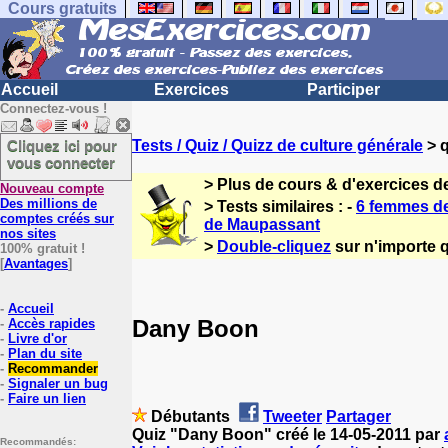
Cours gratuits
Accueil
Exercices
Participer
Connectez-vous !
Cliquez ici pour
Tests / Quiz / Quizz de culture générale
> q
vous connecter
> Plus de cours & d'exercices d
Nouveau compte
Des millions de
> Tests similaires : -
6 femmes de
comptes créés sur
de Maupassant
nos sites
>
Double-cliquez
sur n'importe q
100% gratuit !
[
Avantages
]
-
Accueil
Dany Boon
-
Accès rapides
-
Livre d'or
-
Plan du site
-
Recommander
-
Signaler un bug
-
Faire un lien
Débutants
Tweeter
Partager
Quiz "Dany Boon" créé le 14-05-2011 par
Recommandés: