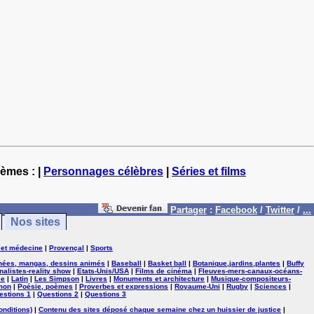
hèmes : |
Personnages célèbres
|
Séries et films
Partager
:
Facebook
/
Twitter
/
...
Nos sites
 et médecine
|
Provençal
|
Sports
nées, mangas, dessins animés
|
Baseball
|
Basket ball
|
Botanique,jardins,plantes
|
Buffy
nalistes-reality show
|
Etats-Unis/USA
|
Films de cinéma
|
Fleuves-mers-canaux-océans-
se
|
Latin
|
Les Simpson
|
Livres
|
Monuments et architecture
|
Musique-compositeurs-
mon
|
Poésie, poèmes
|
Proverbes et expressions
|
Royaume-Uni
|
Rugby
|
Sciences
|
estions 1
|
Questions 2
|
Questions 3
onditions)
|
Contenu des sites déposé chaque semaine chez un huissier de justice
|