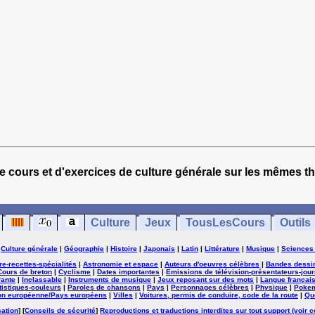
e cours et d'exercices de culture générale sur les mêmes t
Culture
Jeux
TousLesCours
Outils
|
Culture générale
|
Géographie
|
Histoire
|
Japonais
|
Latin
|
Littérature
|
Musique
|
Sciences
ure-recettes-spécialités
|
Astronomie et espace
|
Auteurs d'oeuvres célèbres
|
Bandes dessi
Cours de breton
|
Cyclisme
|
Dates importantes
|
Emissions de télévision-présentateurs-jour
rante
|
Inclassable
|
Instruments de musique
|
Jeux reposant sur des mots
|
Langue françai
tistiques-couleurs
|
Paroles de chansons
|
Pays
|
Personnages célèbres
|
Physique
|
Poke
on européenne/Pays européens
|
Villes
|
Voitures, permis de conduire, code de la route
|
Qu
sation
] [
Conseils de sécurité
]
Reproductions et traductions interdites sur tout support (voir c