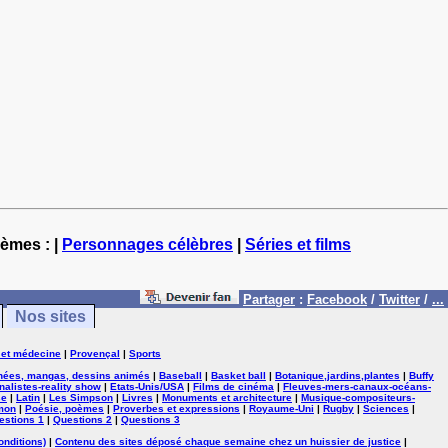
hèmes : |
Personnages célèbres
|
Séries et films
Partager
:
Facebook
/
Twitter
/
...
Nos sites
 et médecine
|
Provençal
|
Sports
nées, mangas, dessins animés
|
Baseball
|
Basket ball
|
Botanique,jardins,plantes
|
Buffy
nalistes-reality show
|
Etats-Unis/USA
|
Films de cinéma
|
Fleuves-mers-canaux-océans-
se
|
Latin
|
Les Simpson
|
Livres
|
Monuments et architecture
|
Musique-compositeurs-
mon
|
Poésie, poèmes
|
Proverbes et expressions
|
Royaume-Uni
|
Rugby
|
Sciences
|
estions 1
|
Questions 2
|
Questions 3
onditions)
|
Contenu des sites déposé chaque semaine chez un huissier de justice
|