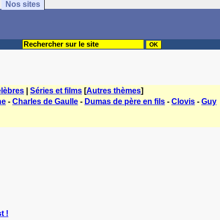
Nos sites
lèbres
|
Séries et films
[
Autres thèmes
]
ne
-
Charles de Gaulle
-
Dumas de père en fils
-
Clovis
-
Guy
t !