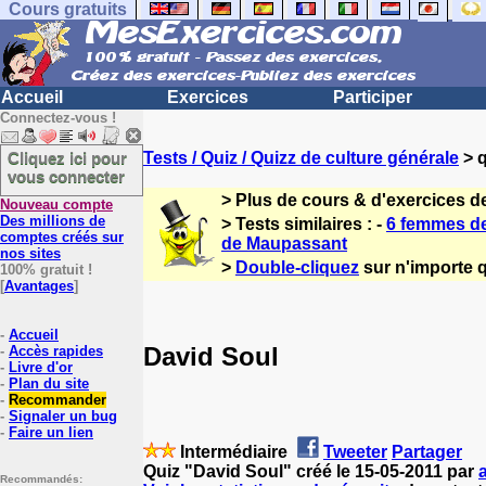
Cours gratuits
Accueil
Exercices
Participer
Connectez-vous !
Cliquez ici pour
Tests / Quiz / Quizz de culture générale
> q
vous connecter
> Plus de cours & d'exercices d
Nouveau compte
Des millions de
> Tests similaires : -
6 femmes de
comptes créés sur
de Maupassant
nos sites
>
Double-cliquez
sur n'importe q
100% gratuit !
[
Avantages
]
-
Accueil
David Soul
-
Accès rapides
-
Livre d'or
-
Plan du site
-
Recommander
-
Signaler un bug
-
Faire un lien
Intermédiaire
Tweeter
Partager
Quiz "David Soul" créé le 15-05-2011 par
Recommandés: