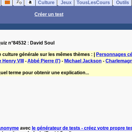
Culture
Jeux
TousLesCours
Outils
Créer un test
uiz n°84532 : David Soul
e culture générale sur les mêmes thèmes : |
Personnages cé
 Henry VIII
-
Abbé Pierre (l')
-
Michael Jackson
-
Charlemag
uel terme pour obtenir une explication...
anonyme
avec
le générateur de tests - créez votre propre tes