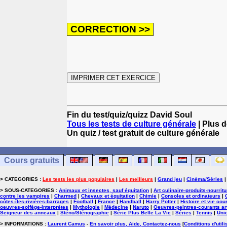
Fin du test/quiz/quizz David Soul
Tous les tests de culture générale
| Plus d
Un quiz / test gratuit de culture générale
Cours gratuits
> CATEGORIES :
Les tests les plus populaires
|
Les meilleurs
|
Grand jeu
|
Cinéma/Séries
> SOUS-CATEGORIES :
Animaux et insectes, sauf équitation
|
Art culinaire-produits-nourrit
contre les vampires
|
Charmed
|
Chevaux et équitation
|
Chimie
|
Consoles et ordinateurs
|
côtes-îles-rivières-barrages
|
Football
|
France
|
Handball
|
Harry Potter
|
Histoire et vie cou
oeuvres-solfège-interprètes
|
Mythologie
|
Médecine
|
Naruto
|
Oeuvres-peintres-courants ar
Seigneur des anneaux
|
Sténo/Sténographie
|
Série Plus Belle La Vie
|
Séries
|
Tennis
|
Uni
> INFORMATIONS :
Laurent Camus
-
En savoir plus, Aide, Contactez-nous
[
Conditions d'utili