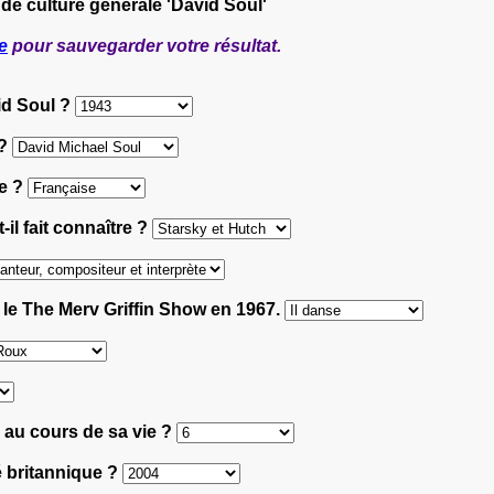
 de culture générale 'David Soul'
e
pour sauvegarder votre résultat.
id Soul ?
 ?
ce ?
-il fait connaître ?
n, le The Merv Griffin Show en 1967.
s au cours de sa vie ?
té britannique ?