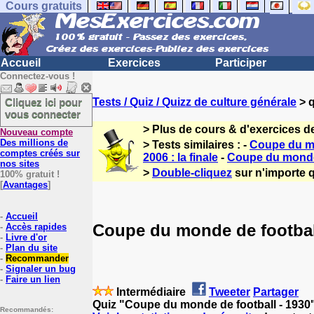
Cours gratuits
Accueil
Exercices
Participer
Connectez-vous !
Cliquez ici pour
Tests / Quiz / Quizz de culture générale
> q
vous connecter
> Plus de cours & d'exercices d
Nouveau compte
Des millions de
> Tests similaires : -
Coupe du m
comptes créés sur
2006 : la finale
-
Coupe du mond
nos sites
>
Double-cliquez
sur n'importe q
100% gratuit !
[
Avantages
]
-
Accueil
Coupe du monde de footbal
-
Accès rapides
-
Livre d'or
-
Plan du site
-
Recommander
-
Signaler un bug
-
Faire un lien
Intermédiaire
Tweeter
Partager
Quiz "Coupe du monde de football - 1930"
Recommandés: