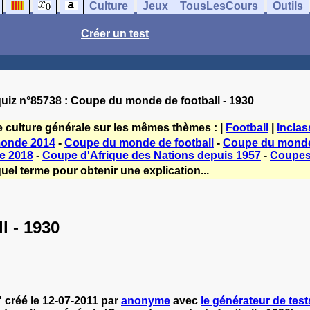
Culture
Jeux
TousLesCours
Outils
Créer un test
uiz n°85738 : Coupe du monde de football - 1930
e culture générale sur les mêmes thèmes : |
Football
|
Inclas
onde 2014
-
Coupe du monde de football
-
Coupe du monde 
e 2018
-
Coupe d'Afrique des Nations depuis 1957
-
Coupes 
uel terme pour obtenir une explication...
l - 1930
 créé le 12-07-2011 par
anonyme
avec
le générateur de tests