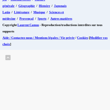
générale
/
Géographie
/
Histoire
/
Japonais
Latin
/
Littérature
/
Musique
/
Sciences et
médecine
/
Provençal
/
Sports
/
Autres matières
Copyright
Laurent Camus
- Reproduction/traductions interdites sur tous
supports
Aide / Contactez-nous / Mentions légales / Vie privée
/
Cookies
[
Modifier vos
choix
]