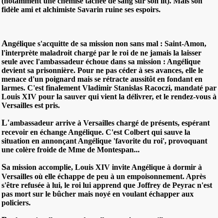
(notamment une chemise tachée de sang sur son lit). Mais son
fidèle ami et alchimiste Savarin ruine ses espoirs.
A
ngélique s'acquitte de sa mission non sans mal : Saint-Amon,
l'interprète maladroit chargé par le roi de ne jamais la laisser
seule avec l'ambassadeur échoue dans sa mission : Angélique
devient sa prisonnière. Pour ne pas céder à ses avances, elle le
menace d'un poignard mais se rétracte aussitôt en fondant en
larmes. C'est finalement Vladimir Stanislas Racoczi, mandaté par
Louis XIV pour la sauver qui vient la délivrer, et le rendez-vous à
Versailles est pris.
L'
ambassadeur arrive à Versailles chargé de présents, espérant
recevoir en échange Angélique. C'est Colbert qui sauve la
situation en annonçant Angélique 'favorite du roi', provoquant
une colère froide de Mme de Montespan...
S
a mission accomplie, Louis XIV invite Angélique à dormir à
Versailles où elle échappe de peu à un empoisonnement. Après
s'être refusée à lui, le roi lui apprend que Joffrey de Peyrac n'est
pas mort sur le bûcher mais noyé en voulant échapper aux
policiers.