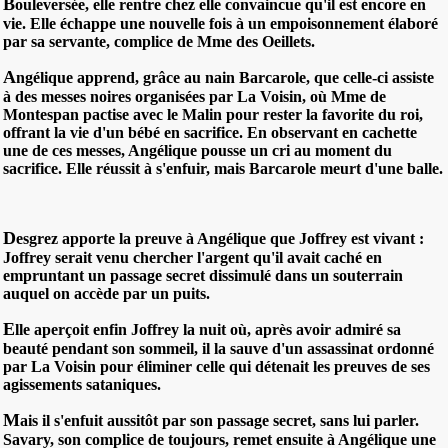
B
ouleversée, elle rentre chez elle convaincue qu'il est encore en
vie. Elle échappe une nouvelle fois à un empoisonnement élaboré
par sa servante, complice de Mme des Oeillets.
A
ngélique apprend, grâce au nain Barcarole, que celle-ci assiste
à des messes noires organisées par La Voisin, où Mme de
Montespan pactise avec le Malin pour rester la favorite du roi,
offrant la vie d'un bébé en sacrifice. En observant en cachette
une de ces messes, Angélique pousse un cri au moment du
sacrifice. Elle réussit à s'enfuir, mais Barcarole meurt d'une balle.
D
esgrez apporte la preuve à Angélique que Joffrey est vivant :
Joffrey serait venu chercher l'argent qu'il avait caché en
empruntant un passage secret dissimulé dans un souterrain
auquel on accède par un puits.
E
lle aperçoit enfin Joffrey la nuit où, après avoir admiré sa
beauté pendant son sommeil, il la sauve d'un assassinat ordonné
par La Voisin pour éliminer celle qui détenait les preuves de ses
agissements sataniques.
M
ais il s'enfuit aussitôt par son passage secret, sans lui parler.
Savary, son complice de toujours, remet ensuite à Angélique une