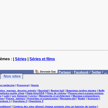
hèmes : |
Séries
|
Séries et films
Partager
:
Facebook
/
Twitter
/
...
Nos sites
 et médecine
|
Provençal
|
Sports
nées, mangas, dessins animés
|
Baseball
|
Basket ball
|
Botanique,jardins,plantes
|
Buffy
nalistes-reality show
|
Etats-Unis/USA
|
Films de cinéma
|
Fleuves-mers-canaux-océans-
se
|
Latin
|
Les Simpson
|
Livres
|
Monuments et architecture
|
Musique-compositeurs-
mon
|
Poésie, poèmes
|
Proverbes et expressions
|
Royaume-Uni
|
Rugby
|
Sciences
|
estions 1
|
Questions 2
|
Questions 3
onditions)
|
Contenu des sites déposé chaque semaine chez un huissier de justice
|