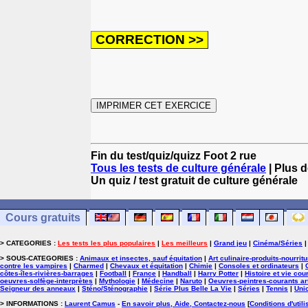
Fin du test/quiz/quizz Foot 2 rue
Tous les tests de culture générale
| Plus d
Un quiz / test gratuit de culture générale
Cours gratuits
> CATEGORIES :
Les tests les plus populaires
|
Les meilleurs
|
Grand jeu
|
Cinéma/Séries
> SOUS-CATEGORIES :
Animaux et insectes, sauf équitation
|
Art culinaire-produits-nourrit
contre les vampires
|
Charmed
|
Chevaux et équitation
|
Chimie
|
Consoles et ordinateurs
|
côtes-îles-rivières-barrages
|
Football
|
France
|
Handball
|
Harry Potter
|
Histoire et vie cou
oeuvres-solfège-interprètes
|
Mythologie
|
Médecine
|
Naruto
|
Oeuvres-peintres-courants ar
Seigneur des anneaux
|
Sténo/Sténographie
|
Série Plus Belle La Vie
|
Séries
|
Tennis
|
Uni
> INFORMATIONS :
Laurent Camus
-
En savoir plus, Aide, Contactez-nous
[
Conditions d'utili