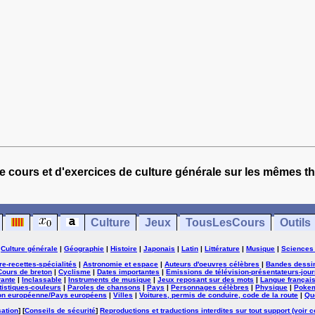
e cours et d'exercices de culture générale sur les mêmes t
Culture
Jeux
TousLesCours
Outils
|
Culture générale
|
Géographie
|
Histoire
|
Japonais
|
Latin
|
Littérature
|
Musique
|
Sciences
ure-recettes-spécialités
|
Astronomie et espace
|
Auteurs d'oeuvres célèbres
|
Bandes dessi
Cours de breton
|
Cyclisme
|
Dates importantes
|
Emissions de télévision-présentateurs-jour
rante
|
Inclassable
|
Instruments de musique
|
Jeux reposant sur des mots
|
Langue françai
tistiques-couleurs
|
Paroles de chansons
|
Pays
|
Personnages célèbres
|
Physique
|
Poke
on européenne/Pays européens
|
Villes
|
Voitures, permis de conduire, code de la route
|
Qu
sation
] [
Conseils de sécurité
]
Reproductions et traductions interdites sur tout support (voir c