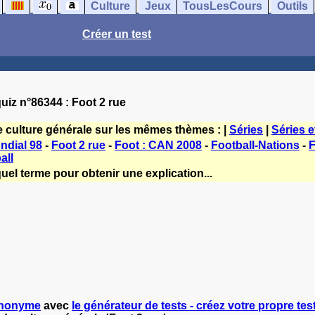
Culture
Jeux
TousLesCours
Outils
Créer un test
uiz n°86344 : Foot 2 rue
e culture générale sur les mêmes thèmes : |
Séries
|
Séries e
ndial 98
-
Foot 2 rue
-
Foot : CAN 2008
-
Football-Nations
-
F
all
uel terme pour obtenir une explication...
nonyme
avec
le générateur de tests - créez votre propre test