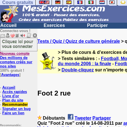
Cours gratuits
Accueil
Exercices
Participer
Connectez-vous !
Cliquez ici pour
Tests / Quiz / Quizz de culture générale
> q
vous connecter
> Plus de cours & d'exercices d
Nouveau compte
Des millions de
> Tests similaires : -
Football, Mo
comptes créés sur
du monde 2006 : la finale
-
Footb
nos sites
>
Double-cliquez
sur n'importe q
100% gratuit !
[
Avantages
]
-
Accueil
Foot 2 rue
-
Accès rapides
-
Livre d'or
-
Plan du site
-
Recommander
-
Signaler un bug
-
Faire un lien
Débutants
Tweeter
Partager
Quiz "Foot 2 rue" créé le 14-08-2011 par
a
Recommandés: