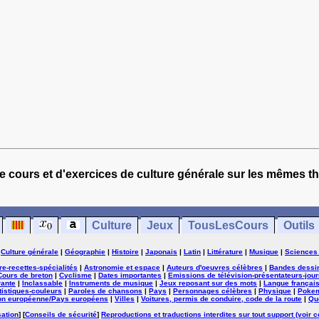
e cours et d'exercices de culture générale sur les mêmes t
Culture
Jeux
TousLesCours
Outils
|
Culture générale
|
Géographie
|
Histoire
|
Japonais
|
Latin
|
Littérature
|
Musique
|
Sciences
ure-recettes-spécialités
|
Astronomie et espace
|
Auteurs d'oeuvres célèbres
|
Bandes dessi
Cours de breton
|
Cyclisme
|
Dates importantes
|
Emissions de télévision-présentateurs-jour
rante
|
Inclassable
|
Instruments de musique
|
Jeux reposant sur des mots
|
Langue françai
tistiques-couleurs
|
Paroles de chansons
|
Pays
|
Personnages célèbres
|
Physique
|
Poke
on européenne/Pays européens
|
Villes
|
Voitures, permis de conduire, code de la route
|
Qu
sation
] [
Conseils de sécurité
]
Reproductions et traductions interdites sur tout support (voir c