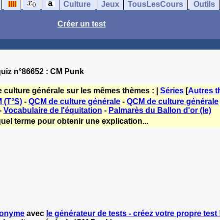
Culture
Jeux
TousLesCours
Outils
Créer un test
uiz n°86652 : CM Punk
e culture générale sur les mêmes thèmes : |
Séries
[
Autres 
 (T°S)
-
QCM de culture générale
-
QCM de culture générale
-
Vocabulaire de l'équitation
-
Palmarès du Ballon d'or (le)
uel terme pour obtenir une explication...
onyme
avec
le générateur de tests - créez votre propre test 