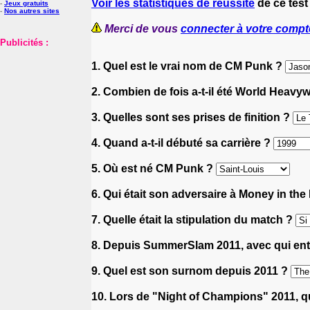
Voir les statistiques de réussite
de ce test
-
Jeux gratuits
-
Nos autres sites
Merci de vous
connecter à votre compt
Publicités :
1. Quel est le vrai nom de CM Punk ?
2. Combien de fois a-t-il été World Heav
3. Quelles sont ses prises de finition ?
4. Quand a-t-il débuté sa carrière ?
5. Où est né CM Punk ?
6. Qui était son adversaire à Money in th
7. Quelle était la stipulation du match ?
8. Depuis SummerSlam 2011, avec qui entam
9. Quel est son surnom depuis 2011 ?
10. Lors de "Night of Champions" 2011, q