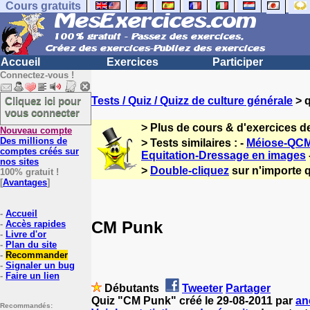
Cours gratuits
Accueil
Exercices
Participer
Connectez-vous !
Cliquez ici pour
Tests / Quiz / Quizz de culture générale
> q
vous connecter
> Plus de cours & d'exercices d
Nouveau compte
Des millions de
> Tests similaires : -
Méiose-QCM
comptes créés sur
Equitation-Dressage en images
nos sites
>
Double-cliquez
sur n'importe q
100% gratuit !
[
Avantages
]
-
Accueil
CM Punk
-
Accès rapides
-
Livre d'or
-
Plan du site
-
Recommander
-
Signaler un bug
-
Faire un lien
Débutants
Tweeter
Partager
Quiz "CM Punk" créé le 29-08-2011 par
an
Recommandés: