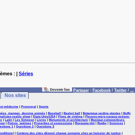
hèmes : |
Séries
Partager
:
Facebook
/
Twitter
/
...
Nos sites
 et médecine
|
Provençal
|
Sports
nées, mangas, dessins animés
|
Baseball
|
Basket ball
|
Botanique,jardins,plantes
|
Buffy
nalistes-reality show
|
Etats-Unis/USA
|
Films de cinéma
|
Fleuves-mers-canaux-océans-
se
|
Latin
|
Les Simpson
|
Livres
|
Monuments et architecture
|
Musique-compositeurs-
mon
|
Poésie, poèmes
|
Proverbes et expressions
|
Royaume-Uni
|
Rugby
|
Sciences
|
estions 1
|
Questions 2
|
Questions 3
onditions)
|
Contenu des sites déposé chaque semaine chez un huissier de justice
|