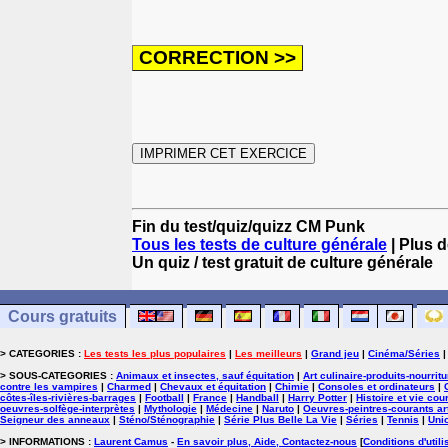
Fin du test/quiz/quizz CM Punk
Tous les tests de culture générale
| Plus d
Un quiz / test gratuit de culture générale
Cours gratuits
> CATEGORIES :
Les tests les plus populaires
|
Les meilleurs
|
Grand jeu
|
Cinéma/Séries
> SOUS-CATEGORIES :
Animaux et insectes, sauf équitation
|
Art culinaire-produits-nourrit
contre les vampires
|
Charmed
|
Chevaux et équitation
|
Chimie
|
Consoles et ordinateurs
|
côtes-îles-rivières-barrages
|
Football
|
France
|
Handball
|
Harry Potter
|
Histoire et vie cou
oeuvres-solfège-interprètes
|
Mythologie
|
Médecine
|
Naruto
|
Oeuvres-peintres-courants ar
Seigneur des anneaux
|
Sténo/Sténographie
|
Série Plus Belle La Vie
|
Séries
|
Tennis
|
Uni
> INFORMATIONS :
Laurent Camus
-
En savoir plus, Aide, Contactez-nous
[
Conditions d'utili