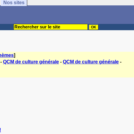
Nos sites
thèmes
]
-
QCM de culture générale
-
QCM de culture générale
-
!