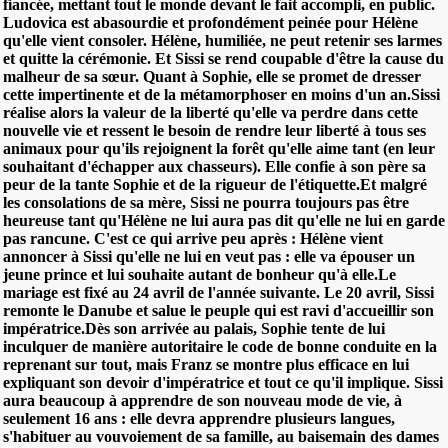
fiancée, mettant tout le monde devant le fait accompli, en public.
Ludovica est abasourdie et profondément peinée pour Hélène
qu'elle vient consoler. Hélène, humiliée, ne peut retenir ses larmes
et quitte la cérémonie. Et Sissi se rend coupable d'être la cause du
malheur de sa sœur. Quant à Sophie, elle se promet de dresser
cette impertinente et de la métamorphoser en moins d'un an.Sissi
réalise alors la valeur de la liberté qu'elle va perdre dans cette
nouvelle vie et ressent le besoin de rendre leur liberté à tous ses
animaux pour qu'ils rejoignent la forêt qu'elle aime tant (en leur
souhaitant d'échapper aux chasseurs). Elle confie à son père sa
peur de la tante Sophie et de la rigueur de l'étiquette.Et malgré
les consolations de sa mère, Sissi ne pourra toujours pas être
heureuse tant qu'Hélène ne lui aura pas dit qu'elle ne lui en garde
pas rancune. C'est ce qui arrive peu après : Hélène vient
annoncer à Sissi qu'elle ne lui en veut pas : elle va épouser un
jeune prince et lui souhaite autant de bonheur qu'à elle.Le
mariage est fixé au 24 avril de l'année suivante. Le 20 avril, Sissi
remonte le Danube et salue le peuple qui est ravi d'accueillir son
impératrice.Dès son arrivée au palais, Sophie tente de lui
inculquer de manière autoritaire le code de bonne conduite en la
reprenant sur tout, mais Franz se montre plus efficace en lui
expliquant son devoir d'impératrice et tout ce qu'il implique. Sissi
aura beaucoup à apprendre de son nouveau mode de vie, à
seulement 16 ans : elle devra apprendre plusieurs langues,
s'habituer au vouvoiement de sa famille, au baisemain des dames