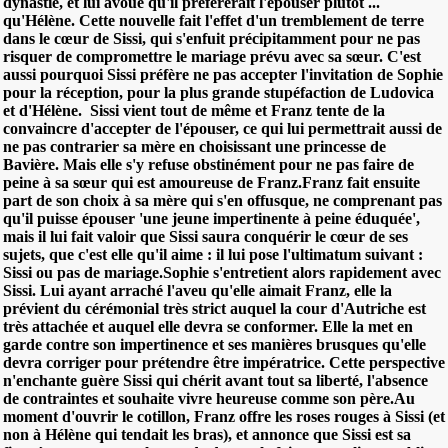
dynastie, et lui avoue qu'il préférerait l'épouser plutôt ...
qu'Hélène. Cette nouvelle fait l'effet d'un tremblement de terre
dans le cœur de Sissi, qui s'enfuit précipitamment pour ne pas
risquer de compromettre le mariage prévu avec sa sœur. C'est
aussi pourquoi Sissi préfère ne pas accepter l'invitation de Sophie
pour la réception, pour la plus grande stupéfaction de Ludovica
et d'Hélène. Sissi vient tout de même et Franz tente de la
convaincre d'accepter de l'épouser, ce qui lui permettrait aussi de
ne pas contrarier sa mère en choisissant une princesse de
Bavière. Mais elle s'y refuse obstinément pour ne pas faire de
peine à sa sœur qui est amoureuse de Franz.Franz fait ensuite
part de son choix à sa mère qui s'en offusque, ne comprenant pas
qu'il puisse épouser 'une jeune impertinente à peine éduquée',
mais il lui fait valoir que Sissi saura conquérir le cœur de ses
sujets, que c'est elle qu'il aime : il lui pose l'ultimatum suivant :
Sissi ou pas de mariage.Sophie s'entretient alors rapidement avec
Sissi. Lui ayant arraché l'aveu qu'elle aimait Franz, elle la
prévient du cérémonial très strict auquel la cour d'Autriche est
très attachée et auquel elle devra se conformer. Elle la met en
garde contre son impertinence et ses manières brusques qu'elle
devra corriger pour prétendre être impératrice. Cette perspective
n'enchante guère Sissi qui chérit avant tout sa liberté, l'absence
de contraintes et souhaite vivre heureuse comme son père.Au
moment d'ouvrir le cotillon, Franz offre les roses rouges à Sissi (et
non à Hélène qui tendait les bras), et annonce que Sissi est sa