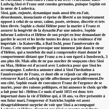
Ludwig.
Sissi et Franz sont cousins germains, puisque Sophie est
la sœur de Ludovica.
Sissi, gaie, enjouée, dynamique mais aussi tête-en-l'air,
désordonnée, insouciante et éprise de liberté a un tempérament
opposé à celui de sa sœur, calme, posée, sérieuse, discrète et très
bien élevée. Sophie a choisi Hélène pour la marier à Franz et
assurer la longévité de la dynastie.Par une missive, Sophie
informe Ludovica et Hélène de son projet en leur demandant de
garder le secret et les invite toutes les deux à la résidence d'été
impériale : la Kaiservilla, à Bad Ischl, pour l'anniversaire de
Franz. Cette nouvelle provoque une immense joie dans le cœur
d'Hélène, qui a toutefois du mal à comprendre étant donné le
comportement distant que Franz a eu à son égard à Innsbruck, 3
ans plus tôt. Mais afin de ne pas susciter de soupçons chez Sissi
ou Max, Hélène est d'accord avec Ludovica pour que Sissi les
accompagne. Ludovica annonce ainsi à Sissi l'invitation à
l'anniversaire de Franz, ce dont elle se réjouit car elle pourra
retrouver Karl-Ludwig qu'elle affectionne particulièrement.De
son côté, Sophie essaie de convaincre Franz de l'urgence de se
marier, pour des raisons politiques, et lui annonce le choix qu'elle
a fait pour lui : Hélène.Ce mois d'août 1853 est donc très
important dans la vie d'Hélène qui, à 18 ans, va être présentée à
son futur mari, l'empereur d'Autriche.Sophie est assez
désagréablement surprise de voir que Sissi a accompagné