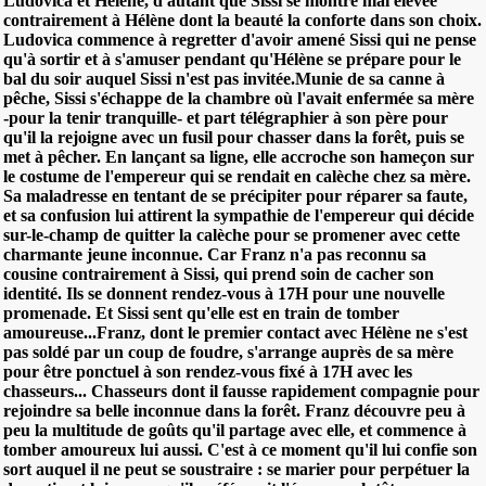
Ludovica et Hélène, d'autant que Sissi se montre mal élevée
contrairement à Hélène dont la beauté la conforte dans son choix.
Ludovica commence à regretter d'avoir amené Sissi qui ne pense
qu'à sortir et à s'amuser pendant qu'Hélène se prépare pour le
bal du soir auquel Sissi n'est pas invitée.Munie de sa canne à
pêche, Sissi s'échappe de la chambre où l'avait enfermée sa mère
-pour la tenir tranquille- et part télégraphier à son père pour
qu'il la rejoigne avec un fusil pour chasser dans la forêt, puis se
met à pêcher. En lançant sa ligne, elle accroche son hameçon sur
le costume de l'empereur qui se rendait en calèche chez sa mère.
Sa maladresse en tentant de se précipiter pour réparer sa faute,
et sa confusion lui attirent la sympathie de l'empereur qui décide
sur-le-champ de quitter la calèche pour se promener avec cette
charmante jeune inconnue. Car Franz n'a pas reconnu sa
cousine contrairement à Sissi, qui prend soin de cacher son
identité. Ils se donnent rendez-vous à 17H pour une nouvelle
promenade. Et Sissi sent qu'elle est en train de tomber
amoureuse...Franz, dont le premier contact avec Hélène ne s'est
pas soldé par un coup de foudre, s'arrange auprès de sa mère
pour être ponctuel à son rendez-vous fixé à 17H avec les
chasseurs... Chasseurs dont il fausse rapidement compagnie pour
rejoindre sa belle inconnue dans la forêt. Franz découvre peu à
peu la multitude de goûts qu'il partage avec elle, et commence à
tomber amoureux lui aussi. C'est à ce moment qu'il lui confie son
sort auquel il ne peut se soustraire : se marier pour perpétuer la