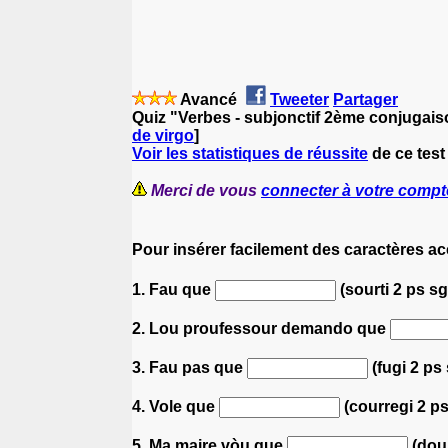
Avancé
Tweeter
Partager
Quiz "Verbes - subjonctif 2ème conjugaiso
de virgo
]
Voir les statistiques de réussite
de ce test
Merci de vous
connecter à votre compt
Pour insérer facilement des caractères a
1. Fau que
(sourti 2 ps sg
2. Lou proufessour demando que
3. Fau pas que
(fugi 2 ps
4. Vole que
(courregi 2 ps
5. Ma maire vòu que
(dour