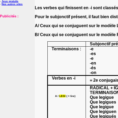
-
Jeux gratuits
-
Nos autres sites
Les verbes qui finissent en -i sont class
Publicités :
Pour le subjonctif présent, il faut bien di
A/
Ceux qui se conjuguent sur le
modèle 
B/
Ceux qui se conjuguent sur le
modèle 
Subjonctif pr
Terminaisons :
-e
-es
-e
-en
-és
-on
Verbes en -i
= 2e conjugai
RADICAL + IG
TERMINAISO
A /
LEGI
( = lire)
Que legigue
Que legigues
Que legigue
Que legiguen
Que legigués