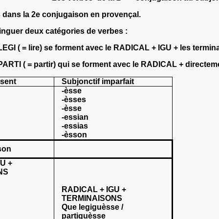
és dans la 2e conjugaison en provençal.
stinguer deux catégories de verbes :
LEGI
( = lire) se forment avec le
RADICAL
+
IGU
+ les
termin
PARTI
( = partir) qui se forment avec le
RADICAL
+ directem
ésent
Subjonctif imparfait
-èsse
-èsses
-èsse
-essian
-essias
-èsson
son
U +
NS
RADICAL + IGU +
TERMINAISONS
Que legiguèsse /
partiguèsse