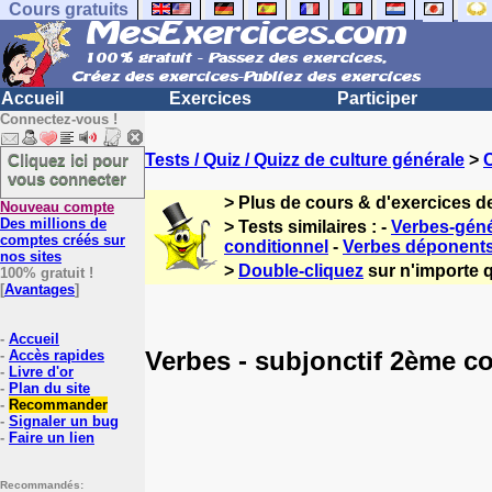
Cours gratuits
Accueil
Exercices
Participer
Connectez-vous !
Cliquez ici pour
Tests / Quiz / Quizz de culture générale
>
vous connecter
> Plus de cours & d'exercices d
Nouveau compte
Des millions de
> Tests similaires : -
Verbes-géné
comptes créés sur
conditionnel
-
Verbes déponent
nos sites
>
Double-cliquez
sur n'importe q
100% gratuit !
[
Avantages
]
-
Accueil
Verbes - subjonctif 2ème co
-
Accès rapides
-
Livre d'or
-
Plan du site
-
Recommander
-
Signaler un bug
-
Faire un lien
Recommandés: