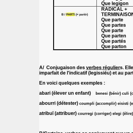
Que legigon
RADICAL +
TERMINAISO
B /
PARTI
(= partir)
Que parte
Que partes
Que parte
Que parten
Que partés
Que parton
A/
Conjugaison des
verbes régulier
s
. El
imparfait de l'indicatif (legissiéu) et au par
En voici quelques exemples :
abari
(élever un enfant)
benesi
(bénir)
culi
(c
abourri
(détester)
coumpli
(accomplir)
eisisti
(e
atribuï
(attribuer)
courregi
(corriger)
elegi
(élire)