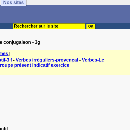
Nos sites
me conjugaison - 3g
èmes
]
if-3 f
-
Verbes irréguliers-provençal
-
Verbes-Le
roupe présent indicatif exercice
ctif