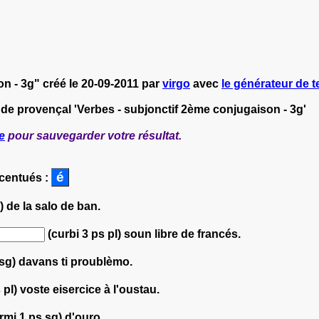
n - 3g" créé le 20-09-2011 par
virgo
avec
le générateur de te
 de provençal 'Verbes - subjonctif 2ème conjugaison - 3g'
e
pour sauvegarder votre résultat.
ccentués :
) de la salo de ban.
(curbi 3 ps pl) soun libre de francés.
 sg) davans ti proublèmo.
 pl) voste eisercice à l'oustau.
mi 1 ps sg) d'ouro.