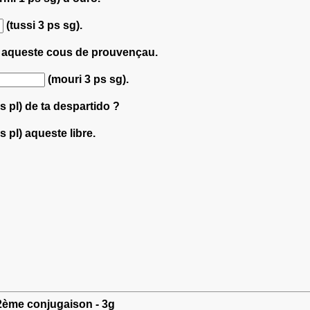
(tussi 3 ps sg).
) aqueste cous de prouvençau.
(mouri 3 ps sg).
ps pl) de ta despartido ?
s pl) aqueste libre.
f 2ème conjugaison - 3g