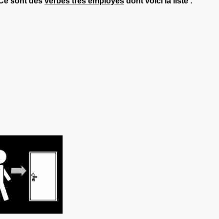
 Ce sont des
verbes très employés
dont voici la liste :