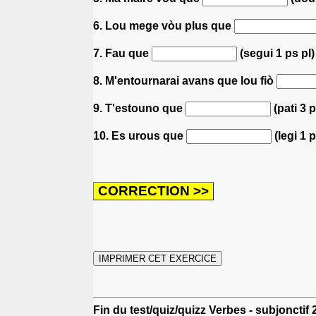
6. Lou mege vòu plus que
7. Fau que
(segui 1 ps pl
8. M'entournarai avans que lou fiò
9. T'estouno que
(pati 3 
10. Es urous que
(legi 1 p
Fin du test/quiz/quizz Verbes - subjoncti