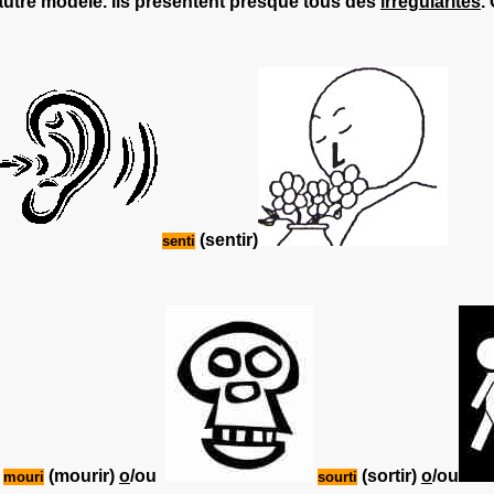
utre modèle. Ils présentent presque tous des
irrégularités
.
(sentir)
senti
(mourir)
o
/ou
(sortir)
o
/ou
mouri
sourti