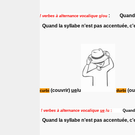
:
Q
uand 
! verbes à alternance vocalique
o
/ou
Q
uand la syllabe n'est pas accentuée, c'
(couvrir)
ue
/u
(ou
curbi
durbi
! verbes à alternance vocalique
ue
/u
:
Q
uand
Q
uand la syllabe n'est pas accentuée, c'