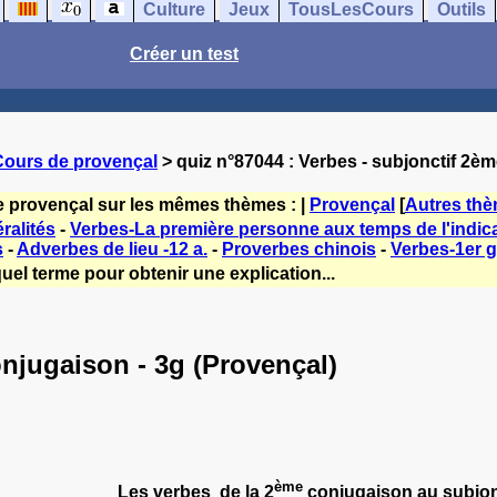
Culture
Jeux
TousLesCours
Outils
Créer un test
Cours de provençal
> quiz n°87044 : Verbes - subjonctif 2è
e provençal sur les mêmes thèmes : |
Provençal
[
Autres th
ralités
-
Verbes-La première personne aux temps de l'indicat
s
-
Adverbes de lieu -12 a.
-
Proverbes chinois
-
Verbes-1er g
uel terme pour obtenir une explication...
njugaison - 3g (Provençal)
ème
Les verbes de la 2
conjugaison au subjon