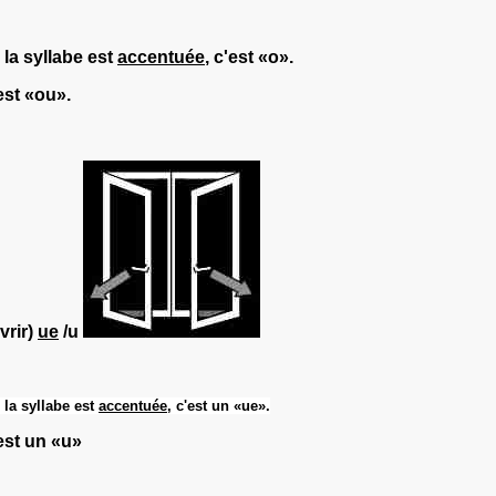
la syllabe est
accentuée
, c'est «o».
est «ou».
vrir)
ue
/u
 la syllabe est
accentuée
, c'est un «ue».
est un «u»