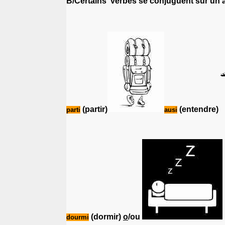
B/
Certains verbes se conjuguent sur un a
(partir)
(entendre)
parti
ausi
(dormir)
o
/ou
dourmi