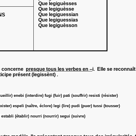
Que legiguèsses
Que legiguèsse
Que legiguessian
NS
Que legiguessias
Que legiguèsson
le concerne
presque tous les verbes en –
i
. Elle se reconnaî
ticipe présent (legissènt) .
ueillir)
enebi
(interdire)
fugi
(fuir)
pati
(souffrir)
resisti
(résister)
xister)
espeli
(naître, éclore)
legi
(lire)
pudi
(puer)
tussi
(tousser)
establi
(établir)
nourri
(nourrir)
segui
(suivre)