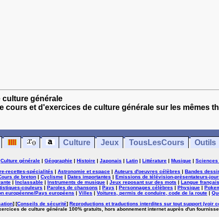
e culture générale
e cours et d'exercices de culture générale sur les mêmes t
Culture
Jeux
TousLesCours
Outils
|
Culture générale
|
Géographie
|
Histoire
|
Japonais
|
Latin
|
Littérature
|
Musique
|
Sciences
ure-recettes-spécialités
|
Astronomie et espace
|
Auteurs d'oeuvres célèbres
|
Bandes dessi
Cours de breton
|
Cyclisme
|
Dates importantes
|
Emissions de télévision-présentateurs-jour
rante
|
Inclassable
|
Instruments de musique
|
Jeux reposant sur des mots
|
Langue françai
tistiques-couleurs
|
Paroles de chansons
|
Pays
|
Personnages célèbres
|
Physique
|
Poke
on européenne/Pays européens
|
Villes
|
Voitures, permis de conduire, code de la route
|
Qu
sation
] [
Conseils de sécurité
]
Reproductions et traductions interdites sur tout support (voir c
exercices de culture générale 100% gratuits, hors abonnement internet auprès d'un fournisse