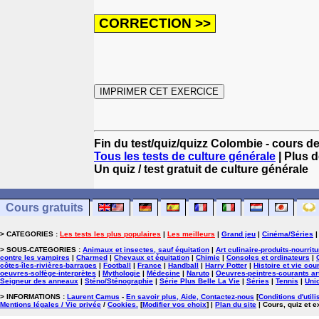
Fin du test/quiz/quizz Colombie - cours d
Tous les tests de culture générale
| Plus d
Un quiz / test gratuit de culture générale
Cours gratuits
> CATEGORIES :
Les tests les plus populaires
|
Les meilleurs
|
Grand jeu
|
Cinéma/Séries
> SOUS-CATEGORIES :
Animaux et insectes, sauf équitation
|
Art culinaire-produits-nourrit
contre les vampires
|
Charmed
|
Chevaux et équitation
|
Chimie
|
Consoles et ordinateurs
|
côtes-îles-rivières-barrages
|
Football
|
France
|
Handball
|
Harry Potter
|
Histoire et vie cou
oeuvres-solfège-interprètes
|
Mythologie
|
Médecine
|
Naruto
|
Oeuvres-peintres-courants ar
Seigneur des anneaux
|
Sténo/Sténographie
|
Série Plus Belle La Vie
|
Séries
|
Tennis
|
Uni
> INFORMATIONS :
Laurent Camus
-
En savoir plus, Aide, Contactez-nous
[
Conditions d'utili
Mentions légales / Vie privée
/
Cookies
.
[
Modifier vos choix
]
|
Plan du site
| Cours, quiz et 