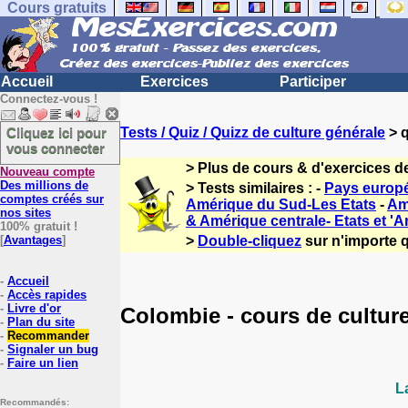
Cours gratuits
Accueil
Exercices
Participer
Connectez-vous !
Cliquez ici pour
Tests / Quiz / Quizz de culture générale
> q
vous connecter
> Plus de cours & d'exercices d
Nouveau compte
Des millions de
> Tests similaires : -
Pays europé
comptes créés sur
Amérique du Sud-Les Etats
-
Am
nos sites
& Amérique centrale- Etats et 'An
100% gratuit !
[
Avantages
]
>
Double-cliquez
sur n'importe q
-
Accueil
-
Accès rapides
-
Livre d'or
Colombie - cours de cultur
-
Plan du site
-
Recommander
-
Signaler un bug
-
Faire un lien
L
Recommandés: