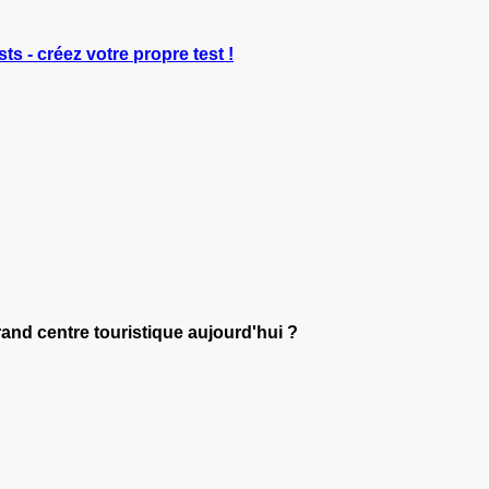
ts - créez votre propre test !
rand centre touristique aujourd'hui ?