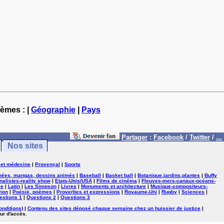
hèmes : |
Géographie
|
Pays
Partager
:
Facebook
/
Twitter
/
...
Nos sites
 et médecine
|
Provençal
|
Sports
nées, mangas, dessins animés
|
Baseball
|
Basket ball
|
Botanique,jardins,plantes
|
Buffy
nalistes-reality show
|
Etats-Unis/USA
|
Films de cinéma
|
Fleuves-mers-canaux-océans-
se
|
Latin
|
Les Simpson
|
Livres
|
Monuments et architecture
|
Musique-compositeurs-
mon
|
Poésie, poèmes
|
Proverbes et expressions
|
Royaume-Uni
|
Rugby
|
Sciences
|
estions 1
|
Questions 2
|
Questions 3
onditions)
|
Contenu des sites déposé chaque semaine chez un huissier de justice
|
ur d'accès.