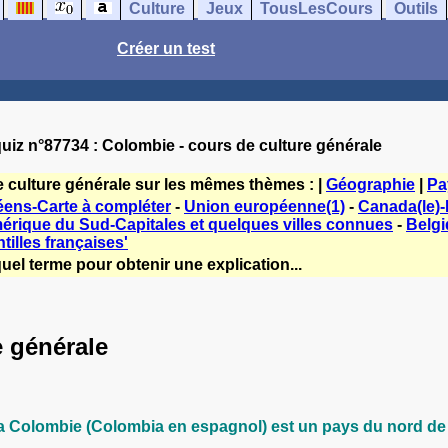
Culture
Jeux
TousLesCours
Outils
Créer un test
uiz n°87734 : Colombie - cours de culture générale
e culture générale sur les mêmes thèmes : |
Géographie
|
Pa
ens-Carte à compléter
-
Union européenne(1)
-
Canada(le)-I
érique du Sud-Capitales et quelques villes connues
-
Belgi
tilles françaises'
uel terme pour obtenir une explication...
e générale
a Colombie (Colombia en espagnol) est un pays du nord de