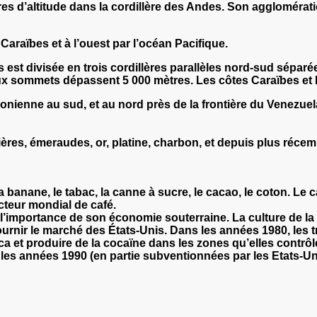
res d’altitude dans la cordillère des Andes
. Son agglomérati
Caraïbes et à l’ouest par l’océan Pacifique.
 est divisée en trois cordillères parallèles nord-sud séparé
 sommets dépassent 5 000 mètres. Les côtes Caraïbes et Pac
zonienne au sud, et au nord près de la frontière du Venezue
ères, émeraudes, or, platine, charbon, et depuis plus récemm
la banane, le tabac, la canne à sucre, le cacao, le coton. Le 
cteur mondial de café.
l’importance de son économie souterraine. La culture de la c
nir le marché des États-Unis. Dans les années 1980, les tr
oca et produire de la cocaïne dans les zones qu’elles contrô
s les années 1990 (en partie subventionnées par les Etats-Un