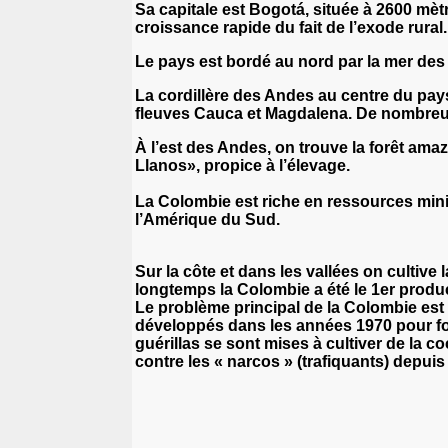
Sa capitale est
Bogotá
, située à 2600 mèt
croissance rapide du fait de l’exode rural.
L
e pays est bordé au nord par la mer des 
L
a cordillère des Andes au centre du pays
fleuves Cauca et Magdalena. De nombreux
À
l’est des Andes, on trouve la forêt ama
Llanos», propice à l’élevage.
L
a Colombie est riche en ressources mini
l’Amérique du Sud.
S
ur la côte et dans les vallées on cultive 
longtemps la Colombie a été le 1er produ
Le problème principal de la Colombie est 
développés dans les années 1970 pour four
guérillas se sont mises à cultiver de la c
contre les « narcos » (trafiquants) depui