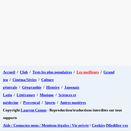
Accueil
/
Club
/
Tests les plus populaires
/
Les meilleurs
/
Grand
jeu
/
Cinéma/Séries
/
Culture
générale
/
Géographie
/
Histoire
/
Japonais
Latin
/
Littérature
/
Musique
/
Sciences et
médecine
/
Provençal
/
Sports
/
Autres matières
Copyright
Laurent Camus
- Reproduction/traductions interdites sur tous
supports
Aide / Contactez-nous / Mentions légales / Vie privée
/
Cookies
[
Modifier vos