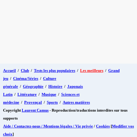
Accueil
/
Club
/
Tests les plus populaires
/
Les meilleurs
/
Grand
jeu
/
Cinéma/Séries
/
Culture
générale
/
Géographie
/
Histoire
/
Japonais
Latin
/
Littérature
/
Musique
/
Sciences et
médecine
/
Provençal
/
Sports
/
Autres matières
Copyright
Laurent Camus
- Reproduction/traductions interdites sur tous
supports
Aide / Contactez-nous / Mentions légales / Vie privée
/
Cookies
[
Modifier vos
choix
]