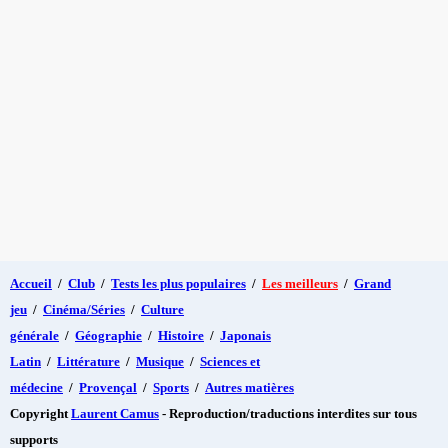
Accueil
/
Club
/
Tests les plus populaires
/
Les meilleurs
/
Grand
jeu
/
Cinéma/Séries
/
Culture
générale
/
Géographie
/
Histoire
/
Japonais
Latin
/
Littérature
/
Musique
/
Sciences et
médecine
/
Provençal
/
Sports
/
Autres matières
Copyright
Laurent Camus
- Reproduction/traductions interdites sur tous
supports