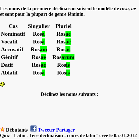
Les noms de la première déclinaison suivent le modèle de
rosa, ae
et sont pour la plupart de genre féminin.
Cas
Singulier
Pluriel
Nominatif
Ros
a
Ros
ae
Vocatif
Ros
a
Ros
ae
Accusatif
Ros
am
Ros
as
Génitif
Ros
ae
Ros
arum
Datif
Ros
ae
Ros
is
Ablatif
Ros
a
Ros
is
Déclinez les noms suivants :
Débutants
Tweeter
Partager
Quiz "Latin - 1ère déclinaison - cours de latin" créé le 05-01-2012