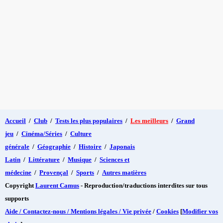
Accueil
/
Club
/
Tests les plus populaires
/
Les meilleurs
/
Grand
jeu
/
Cinéma/Séries
/
Culture
générale
/
Géographie
/
Histoire
/
Japonais
Latin
/
Littérature
/
Musique
/
Sciences et
médecine
/
Provençal
/
Sports
/
Autres matières
Copyright
Laurent Camus
- Reproduction/traductions interdites sur tous
supports
Aide / Contactez-nous / Mentions légales / Vie privée
/
Cookies
[
Modifier vos