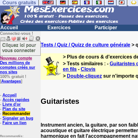
Cours gratuits
Accueil
Exercices
Participer
Connectez-vous !
Cliquez ici pour
Tests / Quiz / Quizz de culture générale
> q
vous connecter
> Plus de cours & d'exercices d
Nouveau compte
Des millions de
> Tests similaires : -
Guitaristes 
comptes créés sur
en fils
-
Clovis
nos sites
>
Double-cliquez
sur n'importe q
100% gratuit !
[
Avantages
]
-
Accueil
Guitaristes
-
Accès rapides
-
Livre d'or
-
Plan du site
-
Recommander
-
Signaler un bug
-
Faire un lien
Instrument ancien, la guitare, par son faib
acoustique et guitare électrique permette
harmonique en fait l'accompagnement na
Recommandés: