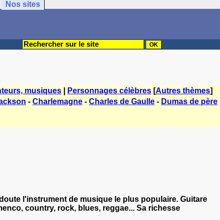
Nos sites
teurs, musiques
|
Personnages célèbres
[
Autres thèmes
]
Jackson
-
Charlemagne
-
Charles de Gaulle
-
Dumas de père
ns doute l'instrument de musique le plus populaire. Guitare
enco, country, rock, blues, reggae... Sa richesse