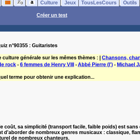
Culture
Jeux
TousLesCours
Outils
Créer un test
uiz n°90355 : Guitaristes
e culture générale sur les mêmes thèmes : |
Chansons, chan
de rock
-
6 femmes de Henry VIII
-
Abbé Pierre (l')
-
Michael 
uel terme pour obtenir une explication...
le coût, sa simplicité (transport facile, faible poids) est sa
nt d'aborder de nombreux genres musicaux : classique, flam
turel de nombreux chanteurs.