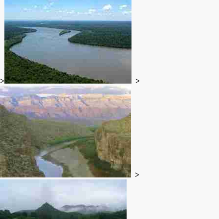
>
>
>