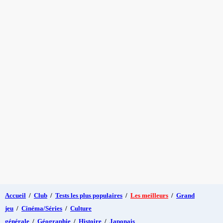
Accueil
/
Club
/
Tests les plus populaires
/
Les meilleurs
/
Grand
jeu
/
Cinéma/Séries
/
Culture
générale
/
Géographie
/
Histoire
/
Japonais