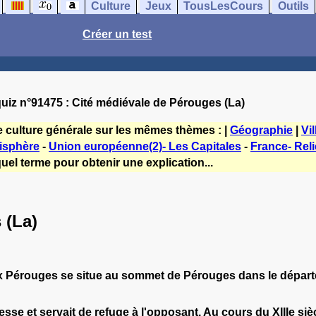
Culture
Jeux
TousLesCours
Outils
Créer un test
uiz n°91475 : Cité médiévale de Pérouges (La)
e culture générale sur les mêmes thèmes : |
Géographie
|
Vil
isphère
-
Union européenne(2)- Les Capitales
-
France- Reli
uel terme pour obtenir une explication...
 (La)
 Pérouges se situe au sommet de Pérouges dans le départeme
sse et servait de refuge à l'opposant. Au cours du XIIIe siècle