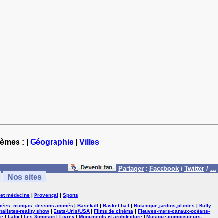
hèmes : |
Géographie
|
Villes
Partager
:
Facebook
/
Twitter
/
...
Nos sites
 et médecine
|
Provençal
|
Sports
nées, mangas, dessins animés
|
Baseball
|
Basket ball
|
Botanique,jardins,plantes
|
Buffy
nalistes-reality show
|
Etats-Unis/USA
|
Films de cinéma
|
Fleuves-mers-canaux-océans-
se
|
Latin
|
Les Simpson
|
Livres
|
Monuments et architecture
|
Musique-compositeurs-