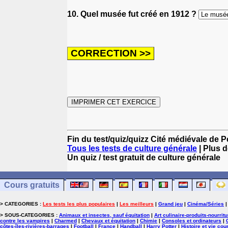
10. Quel musée fut créé en 1912 ?
Fin du test/quiz/quizz Cité médiévale de 
Tous les tests de culture générale
| Plus d
Un quiz / test gratuit de culture générale
Cours gratuits
> CATEGORIES :
Les tests les plus populaires
|
Les meilleurs
|
Grand jeu
|
Cinéma/Séries
> SOUS-CATEGORIES :
Animaux et insectes, sauf équitation
|
Art culinaire-produits-nourrit
contre les vampires
|
Charmed
|
Chevaux et équitation
|
Chimie
|
Consoles et ordinateurs
|
côtes-îles-rivières-barrages
|
Football
|
France
|
Handball
|
Harry Potter
|
Histoire et vie cou