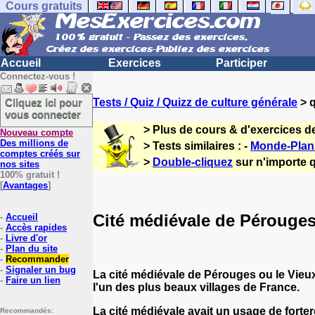
Cours gratuits
Accueil
Exercices
Participer
Connectez-vous !
Cliquez ici pour
Tests / Quiz / Quizz de culture générale
> q
vous connecter
> Plus de cours & d'exercices d
Nouveau compte
Des millions de
> Tests similaires : -
Monde-Plan
comptes créés sur
>
Double-cliquez
sur n'importe q
nos sites
100% gratuit !
[
Avantages
]
Cité médiévale de Pérouges
-
Accueil
-
Accès rapides
-
Livre d'or
-
Plan du site
-
Recommander
-
Signaler un bug
La cité médiévale de Pérouges ou le Vieux
-
Faire un lien
l'un des plus beaux villages de France.
La cité médiévale avait un usage de fortere
Recommandés: