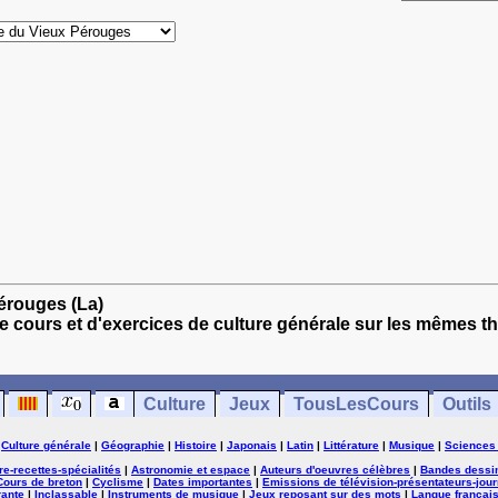
Pérouges (La)
e cours et d'exercices de culture générale sur les mêmes t
Culture
Jeux
TousLesCours
Outils
|
Culture générale
|
Géographie
|
Histoire
|
Japonais
|
Latin
|
Littérature
|
Musique
|
Sciences
ure-recettes-spécialités
|
Astronomie et espace
|
Auteurs d'oeuvres célèbres
|
Bandes dessi
Cours de breton
|
Cyclisme
|
Dates importantes
|
Emissions de télévision-présentateurs-jour
rante
|
Inclassable
|
Instruments de musique
|
Jeux reposant sur des mots
|
Langue françai