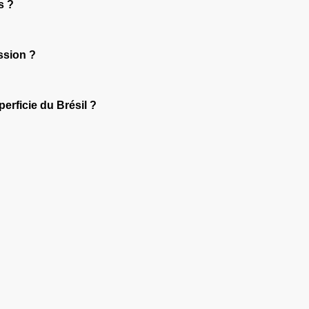
s ?
ssion ?
erficie du Brésil ?