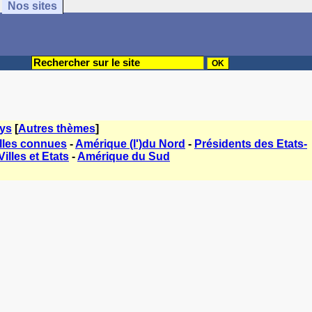
Nos sites
ys
[
Autres thèmes
]
lles connues
-
Amérique (l')du Nord
-
Présidents des Etats-
illes et Etats
-
Amérique du Sud