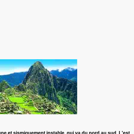
eune
et sismiquement instable, qui va du nord au sud. L'est