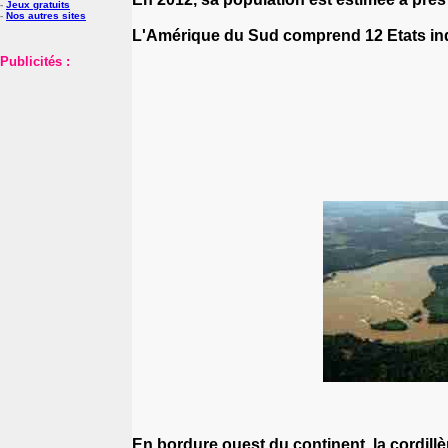
-
Jeux gratuits
-
Nos autres sites
L'Amérique du Sud comprend 12 Etats ind
Publicités :
En bordure ouest du continent, la cordil