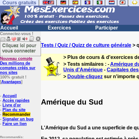
Cours gratuits
Accueil
Exercices
Participer
Connectez-vous !
Cliquez ici pour
Tests / Quiz / Quizz de culture générale
> q
vous connecter
> Plus de cours & d'exercices d
Nouveau compte
Des millions de
> Tests similaires : -
Amérique du
comptes créés sur
Unis d'Amérique
-
Capitales de
nos sites
>
Double-cliquez
sur n'importe q
100% gratuit !
[
Avantages
]
-
Accueil
Amérique du Sud
-
Accès rapides
-
Livre d'or
-
Plan du site
-
Recommander
-
Signaler un bug
-
Faire un lien
L'Amérique du Sud a une superficie de 
Recommandés:
En
20
12, sa population est estimée à près