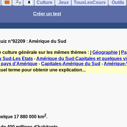
Culture
Jeux
TousLesCours
Outils
Créer un test
uiz n°92209 : Amérique du Sud
e culture générale sur les mêmes thèmes : |
Géographie
|
Pa
 Sud-Les Etats
-
Amérique du Sud-Capitales et quelques vi
s pays d'Amérique
-
Capitales-Amérique du Sud
-
Amérique-V
uel terme pour obtenir une explication...
2
quelque
17 880 000 km
.
 de 40
0 millions d'habitants.