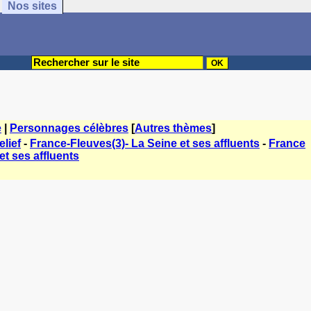
Nos sites
e
|
Personnages célèbres
[
Autres thèmes
]
lief
-
France-Fleuves(3)- La Seine et ses affluents
-
France
t ses affluents