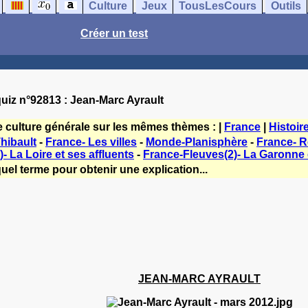
Culture
Jeux
TousLesCours
Outils
Créer un test
uiz n°92813 : Jean-Marc Ayrault
e culture générale sur les mêmes thèmes : |
France
|
Histoir
hibault
-
France- Les villes
-
Monde-Planisphère
-
France- Re
- La Loire et ses affluents
-
France-Fleuves(2)- La Garonne e
uel terme pour obtenir une explication...
JEAN-MARC AYRAULT