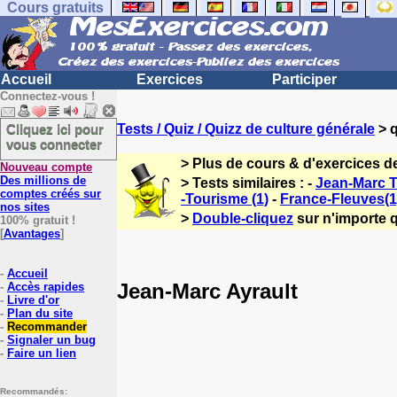
Cours gratuits
Accueil
Exercices
Participer
Connectez-vous !
Cliquez ici pour
Tests / Quiz / Quizz de culture générale
> q
vous connecter
> Plus de cours & d'exercices d
Nouveau compte
Des millions de
> Tests similaires : -
Jean-Marc T
comptes créés sur
-Tourisme (1)
-
France-Fleuves(1)
nos sites
>
Double-cliquez
sur n'importe q
100% gratuit !
[
Avantages
]
-
Accueil
Jean-Marc Ayrault
-
Accès rapides
-
Livre d'or
-
Plan du site
-
Recommander
-
Signaler un bug
-
Faire un lien
Recommandés: