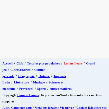
Accueil
/
Club
/
Tests les plus populaires
/
Les meilleurs
/
Grand
jeu
/
Cinéma/Séries
/
Culture
générale
/
Géographie
/
Histoire
/
Japonais
Latin
/
Littérature
/
Musique
/
Sciences et
médecine
/
Provençal
/
Sports
/
Autres matières
Copyright
Laurent Camus
- Reproduction/traductions interdites sur tous
supports
Aide / Contactez-nous / Mentions légales / Vie privée
/
Cookies
[
Modifier vos