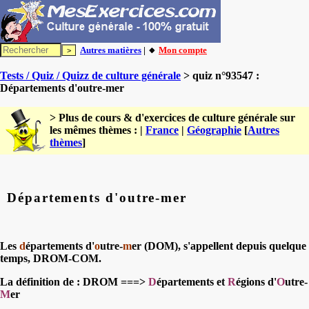
Autres matières
| 🔸
Mon compte
Tests / Quiz / Quizz de culture générale
> quiz n°93547 :
Départements d'outre-mer
> Plus de cours & d'exercices de culture générale sur
les mêmes thèmes : |
France
|
Géographie
[
Autres
thèmes
]
Départements d'outre-mer
Les
d
épartements d'
o
utre-
m
er (DOM), s'appellent depuis quelque
temps, DROM-COM.
La définition de :
DROM
===>
D
épartements et
R
égions d'
O
utre-
M
er