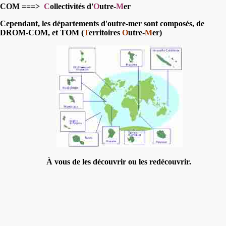
COM
===>
C
ollectivités d'
O
utre-
M
er
Cependant, les départements d'outre-mer sont composés, de
DROM-COM, et TOM (
T
erritoires
O
utre-
M
er)
À vous de les découvrir ou les redécouvrir.