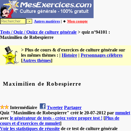
Autres matières
| 🔸
Mon compte
Tests / Quiz / Quizz de culture générale
> quiz n°94101 :
Maximilien de Robespierre
> Plus de cours & d'exercices de culture générale sur
les mêmes thèmes : |
Histoire
|
Personnages célèbres
[
Autres thèmes
]
Maximilien de Robespierre
Intermédiaire
Tweeter
Partager
Quiz "Maximilien de Robespierre" créé le 20-07-2012 par
mmulet
avec
le générateur de tests - créez votre propre test !
[
Plus de
cours et d'exercices de mmulet
]
Voir les statistiques de réussite
de ce test de culture générale