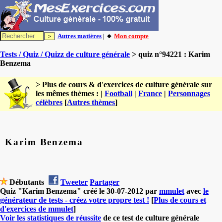
Autres matières
| 🔸
Mon compte
Tests / Quiz / Quizz de culture générale
> quiz n°94221 : Karim
Benzema
> Plus de cours & d'exercices de culture générale sur
les mêmes thèmes : |
Football
|
France
|
Personnages
célèbres
[
Autres thèmes
]
Karim Benzema
Débutants
Tweeter
Partager
Quiz "Karim Benzema" créé le 30-07-2012 par
mmulet
avec
le
générateur de tests - créez votre propre test !
[
Plus de cours et
d'exercices de mmulet
]
Voir les statistiques de réussite
de ce test de culture générale