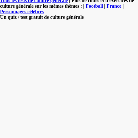
Tous les tests de culture générale
| Plus de cours et d'exercices de
culture générale sur les mêmes thèmes : |
Football
|
France
|
Personnages célèbres
Un quiz / test gratuit de culture générale