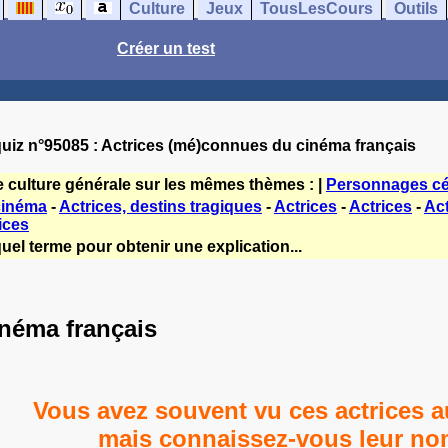
Culture
Jeux
TousLesCours
Outils
Créer un test
uiz n°95085 : Actrices (mé)connues du cinéma français
e culture générale sur les mêmes thèmes : |
Personnages cé
 cinéma
-
Actrices, destins tragiques
-
Actrices
-
Actrices
-
Act
rices
uel terme pour obtenir une explication...
néma français
Vous avez souvent vu ces actrices 
mais connaissez-vous leur no