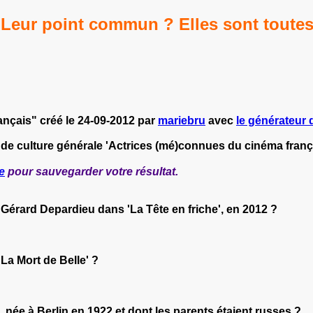
Leur point commun ? Elles sont toutes
nçais" créé le 24-09-2012 par
mariebru
avec
le générateur d
 de culture générale 'Actrices (mé)connues du cinéma franç
e
pour sauvegarder votre résultat.
c Gérard Depardieu dans 'La Tête en friche', en 2012 ?
'La Mort de Belle' ?
née à Berlin en 1922 et dont les parents étaient russes ?