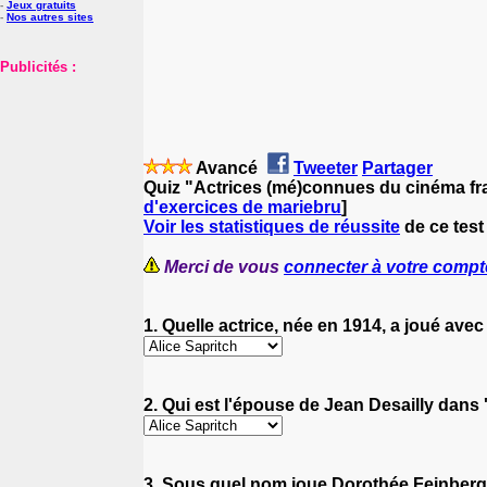
-
Jeux gratuits
-
Nos autres sites
Publicités :
Avancé
Tweeter
Partager
Quiz "Actrices (mé)connues du cinéma fra
d'exercices de mariebru
]
Voir les statistiques de réussite
de ce test
Merci de vous
connecter à votre compt
1. Quelle actrice, née en 1914, a joué ave
2. Qui est l'épouse de Jean Desailly dans 
3. Sous quel nom joue Dorothée Feinberg, 