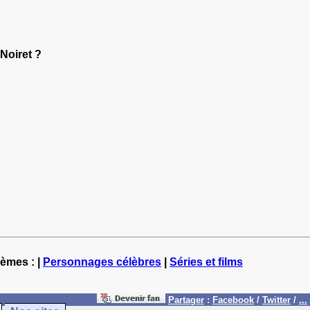
 Noiret ?
hèmes : |
Personnages célèbres
|
Séries et films
Partager
:
Facebook
/
Twitter
/
...