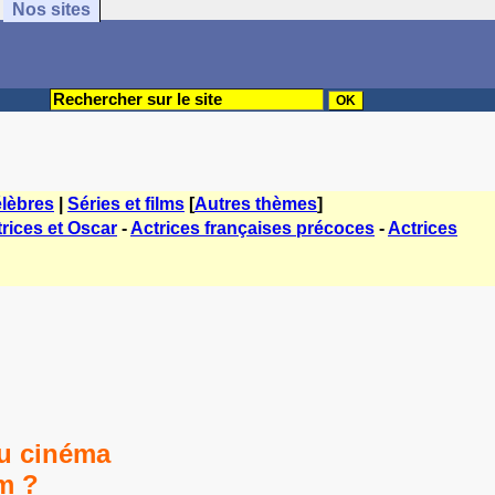
Nos sites
lèbres
|
Séries et films
[
Autres thèmes
]
rices et Oscar
-
Actrices françaises précoces
-
Actrices
au cinéma
m ?