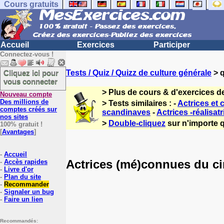
Cours gratuits
Accueil
Exercices
Participer
Connectez-vous !
Cliquez ici pour
Tests / Quiz / Quizz de culture générale
> q
vous connecter
> Plus de cours & d'exercices d
Nouveau compte
Des millions de
> Tests similaires : -
Actrices et
comptes créés sur
scandinaves
-
Actrices -réalisat
nos sites
>
Double-cliquez
sur n'importe q
100% gratuit !
[
Avantages
]
-
Accueil
Actrices (mé)connues du ci
-
Accès rapides
-
Livre d'or
-
Plan du site
-
Recommander
-
Signaler un bug
-
Faire un lien
Recommandés: