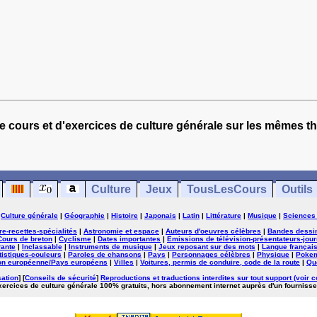
e cours et d'exercices de culture générale sur les mêmes t
Culture
Jeux
TousLesCours
Outils
|
Culture générale
|
Géographie
|
Histoire
|
Japonais
|
Latin
|
Littérature
|
Musique
|
Sciences
ure-recettes-spécialités
|
Astronomie et espace
|
Auteurs d'oeuvres célèbres
|
Bandes dessi
Cours de breton
|
Cyclisme
|
Dates importantes
|
Emissions de télévision-présentateurs-jour
rante
|
Inclassable
|
Instruments de musique
|
Jeux reposant sur des mots
|
Langue françai
tistiques-couleurs
|
Paroles de chansons
|
Pays
|
Personnages célèbres
|
Physique
|
Poke
on européenne/Pays européens
|
Villes
|
Voitures, permis de conduire, code de la route
|
Qu
sation
] [
Conseils de sécurité
]
Reproductions et traductions interdites sur tout support (voir c
exercices de culture générale 100% gratuits, hors abonnement internet auprès d'un fournisse