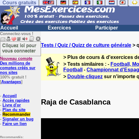
Cours gratuits
Accueil
Exercices
Participer
Connectez-vous !
Cliquez ici pour
Tests / Quiz / Quizz de culture générale
> q
vous connecter
> Plus de cours & d'exercices d
Nouveau compte
Des millions de
> Tests similaires : -
Football, Mo
comptes créés sur
Football
-
Championnat d'Espagn
nos sites
>
Double-cliquez
sur n'importe q
100% gratuit !
[
Avantages
]
-
Accueil
Raja de Casablanca
-
Accès rapides
-
Livre d'or
-
Plan du site
-
Recommander
-
Signaler un bug
-
Faire un lien
Recommandés: