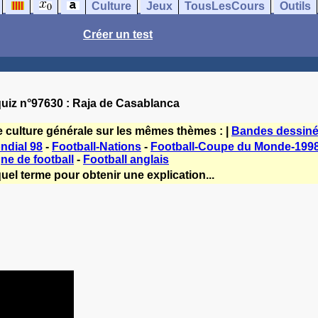
Culture
Jeux
TousLesCours
Outils
Créer un test
uiz n°97630 : Raja de Casablanca
e culture générale sur les mêmes thèmes : |
Bandes dessiné
ndial 98
-
Football-Nations
-
Football-Coupe du Monde-199
e de football
-
Football anglais
uel terme pour obtenir une explication...