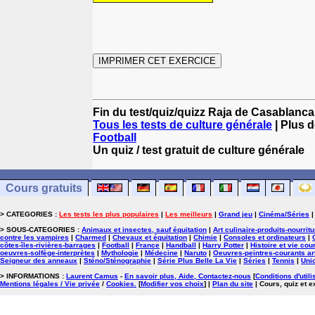
Fin du test/quiz/quizz Raja de Casablanca
Tous les tests de culture générale
| Plus d
Football
Un quiz / test gratuit de culture générale
Cours gratuits
> CATEGORIES :
Les tests les plus populaires
|
Les meilleurs
|
Grand jeu
|
Cinéma/Séries
> SOUS-CATEGORIES :
Animaux et insectes, sauf équitation
|
Art culinaire-produits-nourrit
contre les vampires
|
Charmed
|
Chevaux et équitation
|
Chimie
|
Consoles et ordinateurs
|
côtes-îles-rivières-barrages
|
Football
|
France
|
Handball
|
Harry Potter
|
Histoire et vie cou
oeuvres-solfège-interprètes
|
Mythologie
|
Médecine
|
Naruto
|
Oeuvres-peintres-courants ar
Seigneur des anneaux
|
Sténo/Sténographie
|
Série Plus Belle La Vie
|
Séries
|
Tennis
|
Uni
> INFORMATIONS :
Laurent Camus
-
En savoir plus, Aide, Contactez-nous
[
Conditions d'utili
Mentions légales / Vie privée
/
Cookies
.
[
Modifier vos choix
]
|
Plan du site
| Cours, quiz et 