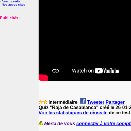
-
Jeux gratuits
-
Nos autres sites
Publicités :
Intermédiaire
Tweeter
Partager
Quiz "Raja de Casablanca" créé le 26-01-
Voir les statistiques de réussite
de ce test
Merci de vous
connecter à votre compt