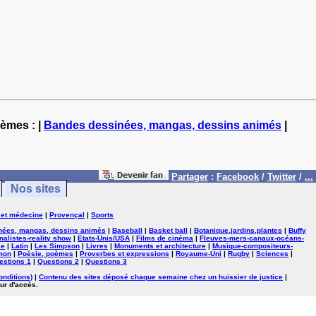
hèmes : |
Bandes dessinées, mangas, dessins animés
|
Partager
:
Facebook
/
Twitter
/
...
Nos sites
 et médecine
|
Provençal
|
Sports
nées, mangas, dessins animés
|
Baseball
|
Basket ball
|
Botanique,jardins,plantes
|
Buffy
nalistes-reality show
|
Etats-Unis/USA
|
Films de cinéma
|
Fleuves-mers-canaux-océans-
se
|
Latin
|
Les Simpson
|
Livres
|
Monuments et architecture
|
Musique-compositeurs-
mon
|
Poésie, poèmes
|
Proverbes et expressions
|
Royaume-Uni
|
Rugby
|
Sciences
|
estions 1
|
Questions 2
|
Questions 3
onditions)
|
Contenu des sites déposé chaque semaine chez un huissier de justice
|
ur d'accès.