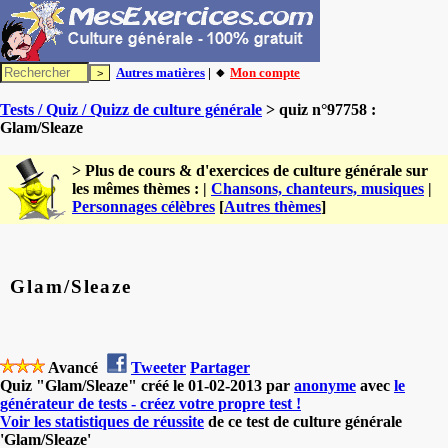
Autres matières
| 🔸
Mon compte
Tests / Quiz / Quizz de culture générale
> quiz n°97758 :
Glam/Sleaze
> Plus de cours & d'exercices de culture générale sur
les mêmes thèmes : |
Chansons, chanteurs, musiques
|
Personnages célèbres
[
Autres thèmes
]
Glam/Sleaze
Avancé
Tweeter
Partager
Quiz "Glam/Sleaze" créé le 01-02-2013 par
anonyme
avec
le
générateur de tests - créez votre propre test !
Voir les statistiques de réussite
de ce test de culture générale
'Glam/Sleaze'