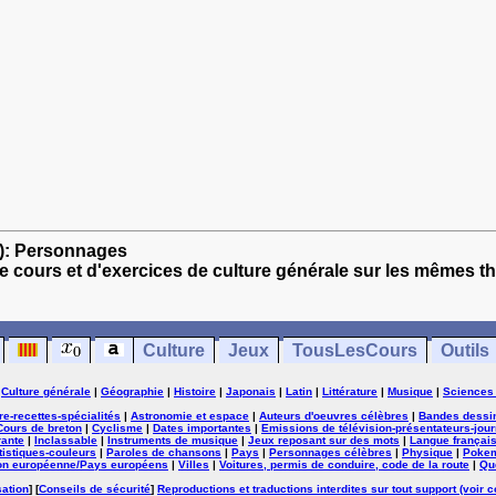
es): Personnages
e cours et d'exercices de culture générale sur les mêmes t
Culture
Jeux
TousLesCours
Outils
|
Culture générale
|
Géographie
|
Histoire
|
Japonais
|
Latin
|
Littérature
|
Musique
|
Sciences
ure-recettes-spécialités
|
Astronomie et espace
|
Auteurs d'oeuvres célèbres
|
Bandes dessi
Cours de breton
|
Cyclisme
|
Dates importantes
|
Emissions de télévision-présentateurs-jour
rante
|
Inclassable
|
Instruments de musique
|
Jeux reposant sur des mots
|
Langue françai
tistiques-couleurs
|
Paroles de chansons
|
Pays
|
Personnages célèbres
|
Physique
|
Poke
on européenne/Pays européens
|
Villes
|
Voitures, permis de conduire, code de la route
|
Qu
sation
] [
Conseils de sécurité
]
Reproductions et traductions interdites sur tout support (voir c