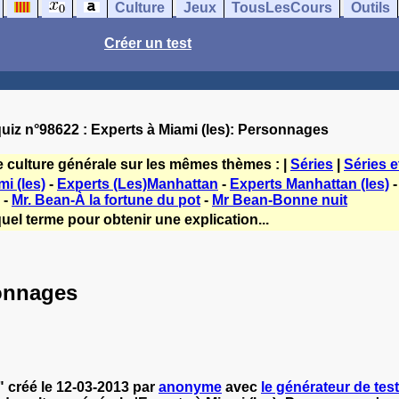
Culture
Jeux
TousLesCours
Outils
Créer un test
uiz n°98622 : Experts à Miami (les): Personnages
e culture générale sur les mêmes thèmes : |
Séries
|
Séries e
i (les)
-
Experts (Les)Manhattan
-
Experts Manhattan (les)
-
Mr. Bean-À la fortune du pot
-
Mr Bean-Bonne nuit
uel terme pour obtenir une explication...
sonnages
" créé le 12-03-2013 par
anonyme
avec
le générateur de test