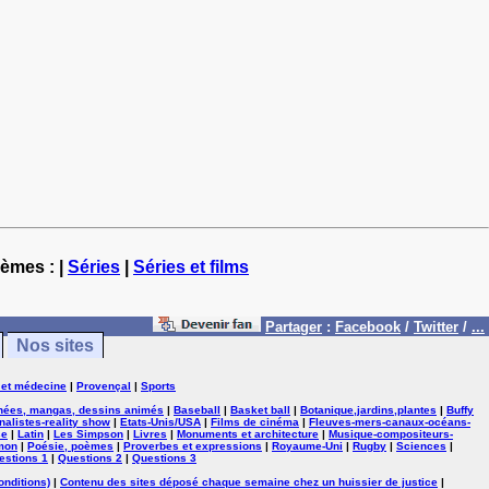
hèmes : |
Séries
|
Séries et films
Partager
:
Facebook
/
Twitter
/
...
Nos sites
 et médecine
|
Provençal
|
Sports
nées, mangas, dessins animés
|
Baseball
|
Basket ball
|
Botanique,jardins,plantes
|
Buffy
nalistes-reality show
|
Etats-Unis/USA
|
Films de cinéma
|
Fleuves-mers-canaux-océans-
se
|
Latin
|
Les Simpson
|
Livres
|
Monuments et architecture
|
Musique-compositeurs-
mon
|
Poésie, poèmes
|
Proverbes et expressions
|
Royaume-Uni
|
Rugby
|
Sciences
|
estions 1
|
Questions 2
|
Questions 3
onditions)
|
Contenu des sites déposé chaque semaine chez un huissier de justice
|