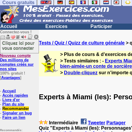
Cours gratuits
Accueil
Exercices
Participer
Connectez-vous !
Cliquez ici pour
Tests / Quiz / Quizz de culture générale
> q
vous connecter
> Plus de cours & d'exercices d
Nouveau compte
Des millions de
> Tests similaires : -
Experts Miam
comptes créés sur
bien-aimée-un conte de sorcière
nos sites
>
Double-cliquez
sur n'importe q
100% gratuit !
[
Avantages
]
-
Accueil
Experts à Miami (les): Per
-
Accès rapides
-
Livre d'or
-
Plan du site
-
Recommander
-
Signaler un bug
-
Faire un lien
Intermédiaire
Tweeter
Partager
Quiz "Experts à Miami (les): Personnages
Recommandés: