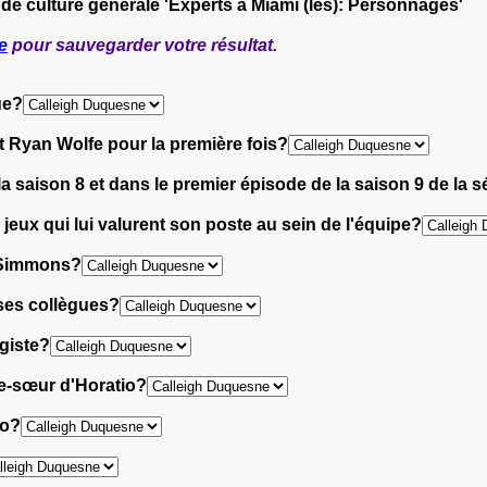
 de culture générale 'Experts à Miami (les): Personnages'
e
pour sauvegarder votre résultat.
ue?
t Ryan Wolfe pour la première fois?
 saison 8 et dans le premier épisode de la saison 9 de la s
eux qui lui valurent son poste au sein de l'équipe?
r Simmons?
 ses collègues?
giste?
le-sœur d'Horatio?
io?