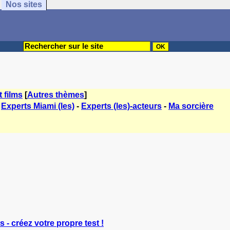
Nos sites
t films
[
Autres thèmes
]
-
Experts Miami (les)
-
Experts (les)-acteurs
-
Ma sorcière
s - créez votre propre test !