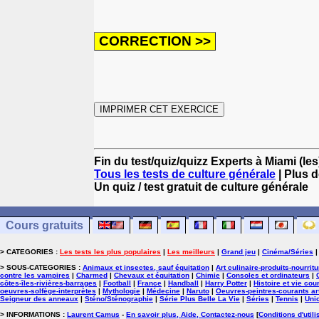
Fin du test/quiz/quizz Experts à Miami (l
Tous les tests de culture générale
| Plus d
Un quiz / test gratuit de culture générale
Cours gratuits
> CATEGORIES :
Les tests les plus populaires
|
Les meilleurs
|
Grand jeu
|
Cinéma/Séries
> SOUS-CATEGORIES :
Animaux et insectes, sauf équitation
|
Art culinaire-produits-nourrit
contre les vampires
|
Charmed
|
Chevaux et équitation
|
Chimie
|
Consoles et ordinateurs
|
côtes-îles-rivières-barrages
|
Football
|
France
|
Handball
|
Harry Potter
|
Histoire et vie cou
oeuvres-solfège-interprètes
|
Mythologie
|
Médecine
|
Naruto
|
Oeuvres-peintres-courants ar
Seigneur des anneaux
|
Sténo/Sténographie
|
Série Plus Belle La Vie
|
Séries
|
Tennis
|
Uni
> INFORMATIONS :
Laurent Camus
-
En savoir plus, Aide, Contactez-nous
[
Conditions d'utili