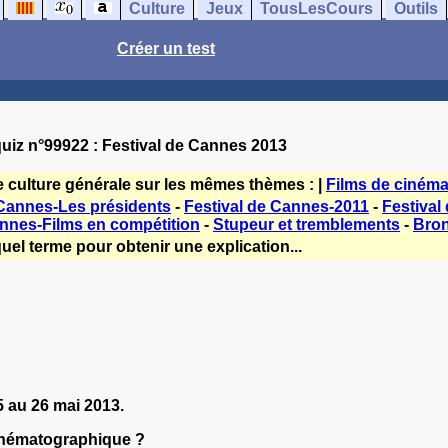
Culture
Jeux
TousLesCours
Outils
Créer un test
uiz n°99922 : Festival de Cannes 2013
e culture générale sur les mêmes thèmes : |
Films de ciném
 Cannes-Les présidents
-
Festival de Cannes-2011
-
Festival
annes-Films en compétition
-
Stupeur et tremblements
-
Bron
uel terme pour obtenir une explication...
5 au 26 mai 2013.
inématographique ?