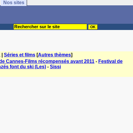
Nos sites
a
|
Séries et films
[
Autres thèmes
]
 de Cannes-Films récompensés avant 2011
-
Festival de
zés font du ski (Les)
-
Sissi