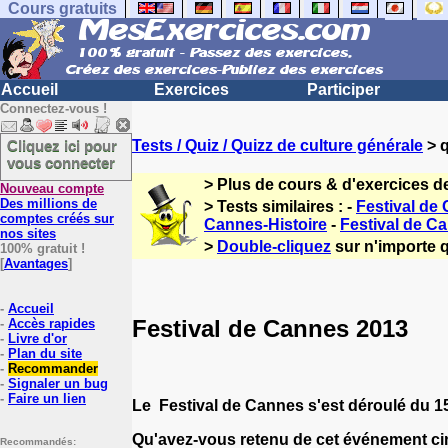
Cours gratuits
Accueil
Exercices
Participer
Connectez-vous !
Cliquez ici pour
Tests / Quiz / Quizz de culture générale
> q
vous connecter
> Plus de cours & d'exercices d
Nouveau compte
Des millions de
> Tests similaires : -
Festival de
comptes créés sur
Cannes-Histoire
-
Festival de C
nos sites
>
Double-cliquez
sur n'importe q
100% gratuit !
[
Avantages
]
-
Accueil
Festival de Cannes 2013
-
Accès rapides
-
Livre d'or
-
Plan du site
-
Recommander
-
Signaler un bug
-
Faire un lien
Le Festival de Cannes s'est déroulé du 1
Qu'avez-vous retenu de cet événement c
Recommandés: