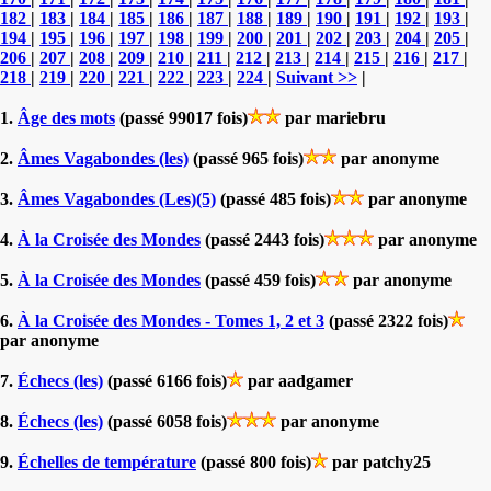
182
|
183
|
184
|
185
|
186
|
187
|
188
|
189
|
190
|
191
|
192
|
193
|
194
|
195
|
196
|
197
|
198
|
199
|
200
|
201
|
202
|
203
|
204
|
205
|
206
|
207
|
208
|
209
|
210
|
211
|
212
|
213
|
214
|
215
|
216
|
217
|
218
|
219
|
220
|
221
|
222
|
223
|
224
|
Suivant >>
|
1.
Âge des mots
(passé 99017 fois)
par mariebru
2.
Âmes Vagabondes (les)
(passé 965 fois)
par anonyme
3.
Âmes Vagabondes (Les)(5)
(passé 485 fois)
par anonyme
4.
À la Croisée des Mondes
(passé 2443 fois)
par anonyme
5.
À la Croisée des Mondes
(passé 459 fois)
par anonyme
6.
À la Croisée des Mondes - Tomes 1, 2 et 3
(passé 2322 fois)
par anonyme
7.
Échecs (les)
(passé 6166 fois)
par aadgamer
8.
Échecs (les)
(passé 6058 fois)
par anonyme
9.
Échelles de température
(passé 800 fois)
par patchy25