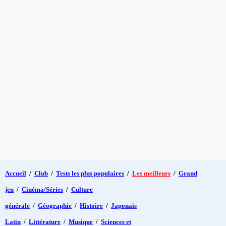
Accueil
/
Club
/
Tests les plus populaires
/
Les meilleurs
/
Grand
jeu
/
Cinéma/Séries
/
Culture
générale
/
Géographie
/
Histoire
/
Japonais
Latin
/
Littérature
/
Musique
/
Sciences et