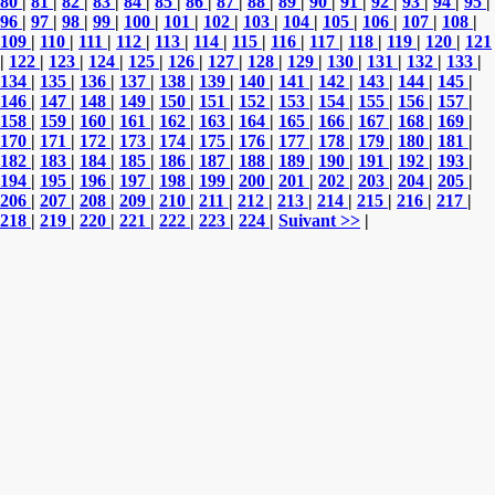
80
|
81
|
82
|
83
|
84
|
85
|
86
|
87
|
88
|
89
|
90
|
91
|
92
|
93
|
94
|
95
|
96
|
97
|
98
|
99
|
100
|
101
|
102
|
103
|
104
|
105
|
106
|
107
|
108
|
109
|
110
|
111
|
112
|
113
|
114
|
115
|
116
|
117
|
118
|
119
|
120
|
121
|
122
|
123
|
124
|
125
|
126
|
127
|
128
|
129
|
130
|
131
|
132
|
133
|
134
|
135
|
136
|
137
|
138
|
139
|
140
|
141
|
142
|
143
|
144
|
145
|
146
|
147
|
148
|
149
|
150
|
151
|
152
|
153
|
154
|
155
|
156
|
157
|
158
|
159
|
160
|
161
|
162
|
163
|
164
|
165
|
166
|
167
|
168
|
169
|
170
|
171
|
172
|
173
|
174
|
175
|
176
|
177
|
178
|
179
|
180
|
181
|
182
|
183
|
184
|
185
|
186
|
187
|
188
|
189
|
190
|
191
|
192
|
193
|
194
|
195
|
196
|
197
|
198
|
199
|
200
|
201
|
202
|
203
|
204
|
205
|
206
|
207
|
208
|
209
|
210
|
211
|
212
|
213
|
214
|
215
|
216
|
217
|
218
|
219
|
220
|
221
|
222
|
223
|
224
|
Suivant >>
|