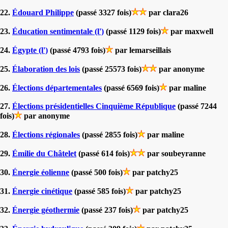
22.
Édouard Philippe
(passé 3327 fois)
par clara26
23.
Éducation sentimentale (l')
(passé 1129 fois)
par maxwell
24.
Égypte (l')
(passé 4793 fois)
par lemarseillais
25.
Élaboration des lois
(passé 25573 fois)
par anonyme
26.
Élections départementales
(passé 6569 fois)
par maline
27.
Élections présidentielles Cinquième République
(passé 7244
fois)
par anonyme
28.
Élections régionales
(passé 2855 fois)
par maline
29.
Émilie du Châtelet
(passé 614 fois)
par soubeyranne
30.
Énergie éolienne
(passé 500 fois)
par patchy25
31.
Énergie cinétique
(passé 585 fois)
par patchy25
32.
Énergie géothermie
(passé 237 fois)
par patchy25