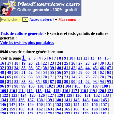
Autres matières
| 🔸
Mon compte
Tests de culture générale
> Exercices et tests gratuits de culture
générale :
Voir les tests les plus populaires
8940 tests de culture générale en tout
1
Voir la page
|
2
|
3
|
4
|
5
|
6
|
7
|
8
|
9
|
10
|
11
|
12
|
13
|
14
|
15
|
16
|
17
|
18
|
19
|
20
|
21
|
22
|
23
|
24
|
25
|
26
|
27
|
28
|
29
|
30
|
31
|
32
|
33
|
34
|
35
|
36
|
37
|
38
|
39
|
40
|
41
|
42
|
43
|
44
|
45
|
46
|
47
|
48
|
49
|
50
|
51
|
52
|
53
|
54
|
55
|
56
|
57
|
58
|
59
|
60
|
61
|
62
|
63
|
64
|
65
|
66
|
67
|
68
|
69
|
70
|
71
|
72
|
73
|
74
|
75
|
76
|
77
|
78
|
79
|
80
|
81
|
82
|
83
|
84
|
85
|
86
|
87
|
88
|
89
|
90
|
91
|
92
|
93
|
94
|
95
|
96
|
97
|
98
|
99
|
100
|
101
|
102
|
103
|
104
|
105
|
106
|
107
|
108
|
109
|
110
|
111
|
112
|
113
|
114
|
115
|
116
|
117
|
118
|
119
|
120
|
121
|
122
|
123
|
124
|
125
|
126
|
127
|
128
|
129
|
130
|
131
|
132
|
133
|
134
|
135
|
136
|
137
|
138
|
139
|
140
|
141
|
142
|
143
|
144
|
145
|
146
|
147
|
148
|
149
|
150
|
151
|
152
|
153
|
154
|
155
|
156
|
157
|
158
|
159
|
160
|
161
|
162
|
163
|
164
|
165
|
166
|
167
|
168
|
169
|
170
|
171
|
172
|
173
|
174
|
175
|
176
|
177
|
178
|
179
|
180
|
181
|