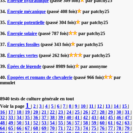
33.
Énergie hydraulique
(passé 309 fois)
par patchy25
34.
Énergie mécanique
(passé 408 fois)
par patchy25
35.
Énergie potentielle
(passé 304 fois)
par patchy25
36.
Énergie solaire
(passé 787 fois)
par patchy25
37.
Énergies fossiles
(passé 343 fois)
par patchy25
38.
Énergies vertes
(passé 262 fois)
par patchy25
39.
Épées de légende
(passé 8989 fois)
par anonyme
40.
Épopées et romans de chevalerie
(passé 966 fois)
par
mmulet
8940 tests de culture générale en tout
1
Voir la page
|
2
|
3
|
4
|
5
|
6
|
7
|
8
|
9
|
10
|
11
|
12
|
13
|
14
|
15
|
16
|
17
|
18
|
19
|
20
|
21
|
22
|
23
|
24
|
25
|
26
|
27
|
28
|
29
|
30
|
31
|
32
|
33
|
34
|
35
|
36
|
37
|
38
|
39
|
40
|
41
|
42
|
43
|
44
|
45
|
46
|
47
|
48
|
49
|
50
|
51
|
52
|
53
|
54
|
55
|
56
|
57
|
58
|
59
|
60
|
61
|
62
|
63
|
64
|
65
|
66
|
67
|
68
|
69
|
70
|
71
|
72
|
73
|
74
|
75
|
76
|
77
|
78
|
79
|