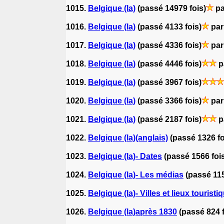
1015.
Belgique (la)
(passé 14979 fois)
pa
1016.
Belgique (la)
(passé 4133 fois)
par
1017.
Belgique (la)
(passé 4336 fois)
par
1018.
Belgique (la)
(passé 4446 fois)
p
1019.
Belgique (la)
(passé 3967 fois)
1020.
Belgique (la)
(passé 3366 fois)
par
1021.
Belgique (la)
(passé 2187 fois)
p
1022.
Belgique (la)(anglais)
(passé 1326 fo
1023.
Belgique (la)- Dates
(passé 1566 foi
1024.
Belgique (la)- Les médias
(passé 115
1025.
Belgique (la)- Villes et lieux tourist
1026.
Belgique (la)après 1830
(passé 824 f