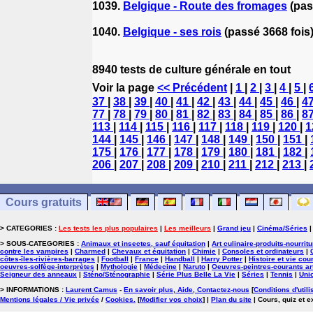
1039.
Belgique - Route des fromages
(pas
1040.
Belgique - ses rois
(passé 3668 fois
8940 tests de culture générale en tout
Voir la page
<< Précédent
|
1
|
2
|
3
|
4
|
5
|
37
|
38
|
39
|
40
|
41
|
42
|
43
|
44
|
45
|
46
|
4
77
|
78
|
79
|
80
|
81
|
82
|
83
|
84
|
85
|
86
|
8
113
|
114
|
115
|
116
|
117
|
118
|
119
|
120
|
1
144
|
145
|
146
|
147
|
148
|
149
|
150
|
151
|
175
|
176
|
177
|
178
|
179
|
180
|
181
|
182
|
206
|
207
|
208
|
209
|
210
|
211
|
212
|
213
|
Cours gratuits
> CATEGORIES :
Les tests les plus populaires
|
Les meilleurs
|
Grand jeu
|
Cinéma/Séries
> SOUS-CATEGORIES :
Animaux et insectes, sauf équitation
|
Art culinaire-produits-nourrit
contre les vampires
|
Charmed
|
Chevaux et équitation
|
Chimie
|
Consoles et ordinateurs
|
côtes-îles-rivières-barrages
|
Football
|
France
|
Handball
|
Harry Potter
|
Histoire et vie cou
oeuvres-solfège-interprètes
|
Mythologie
|
Médecine
|
Naruto
|
Oeuvres-peintres-courants ar
Seigneur des anneaux
|
Sténo/Sténographie
|
Série Plus Belle La Vie
|
Séries
|
Tennis
|
Uni
> INFORMATIONS :
Laurent Camus
-
En savoir plus, Aide, Contactez-nous
[
Conditions d'utili
Mentions légales / Vie privée
/
Cookies
.
[
Modifier vos choix
]
|
Plan du site
| Cours, quiz et 