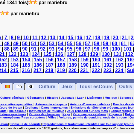
sé 1341 fois)
par mariebru
)
par mariebru
6
|
7
|
8
|
9
|
10
|
11
|
12
|
13
|
14
|
15
|
16
|
17
|
18
|
19
|
20
|
21
|
2
7
|
48
|
49
|
50
|
51
|
52
|
53
|
54
|
55
|
56
|
57
|
58
|
59
|
60
|
61
|
6
7
|
88
|
89
|
90
|
91
|
92
|
93
|
94
|
95
|
96
|
97
|
98
|
99
|
100
|
101
21
|
122
|
123
|
124
|
125
|
126
|
127
|
128
|
129
|
130
|
131
|
13
152
|
153
|
154
|
155
|
156
|
157
|
158
|
159
|
160
|
161
|
162
|
16
183
|
184
|
185
|
186
|
187
|
188
|
189
|
190
|
191
|
192
|
193
|
19
214
|
215
|
216
|
217
|
218
|
219
|
220
|
221
|
222
|
223
|
224
|
Sui
Culture
Jeux
TousLesCours
Outils
|
Culture générale
|
Géographie
|
Histoire
|
Japonais
|
Latin
|
Littérature
|
Musique
|
Sciences
ure-recettes-spécialités
|
Astronomie et espace
|
Auteurs d'oeuvres célèbres
|
Bandes dessi
Cours de breton
|
Cyclisme
|
Dates importantes
|
Emissions de télévision-présentateurs-jour
rante
|
Inclassable
|
Instruments de musique
|
Jeux reposant sur des mots
|
Langue françai
tistiques-couleurs
|
Paroles de chansons
|
Pays
|
Personnages célèbres
|
Physique
|
Poke
on européenne/Pays européens
|
Villes
|
Voitures, permis de conduire, code de la route
|
Qu
sation
] [
Conseils de sécurité
]
Reproductions et traductions interdites sur tout support (voir c
exercices de culture générale 100% gratuits, hors abonnement internet auprès d'un fournisse