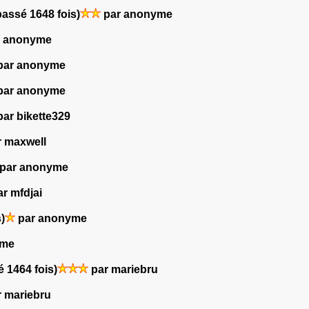
passé 1648 fois)
par anonyme
 anonyme
par anonyme
par anonyme
ar bikette329
 maxwell
par anonyme
r mfdjai
)
par anonyme
yme
é 1464 fois)
par mariebru
 mariebru