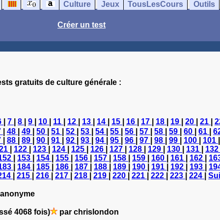
Culture
Jeux
TousLesCours
Outils
Créer un test
sts gratuits de culture générale :
6
|
7
|
8
|
9
|
10
|
11
|
12
|
13
|
14
|
15
|
16
|
17
|
18
|
19
|
20
|
21
|
2
7
|
48
|
49
|
50
|
51
|
52
|
53
|
54
|
55
|
56
|
57
|
58
|
59
|
60
|
61
|
6
7
|
88
|
89
|
90
|
91
|
92
|
93
|
94
|
95
|
96
|
97
|
98
|
99
|
100
|
101
21
|
122
|
123
|
124
|
125
|
126
|
127
|
128
|
129
|
130
|
131
|
13
152
|
153
|
154
|
155
|
156
|
157
|
158
|
159
|
160
|
161
|
162
|
16
183
|
184
|
185
|
186
|
187
|
188
|
189
|
190
|
191
|
192
|
193
|
19
214
|
215
|
216
|
217
|
218
|
219
|
220
|
221
|
222
|
223
|
224
|
Sui
 anonyme
ssé 4068 fois)
par chrislondon