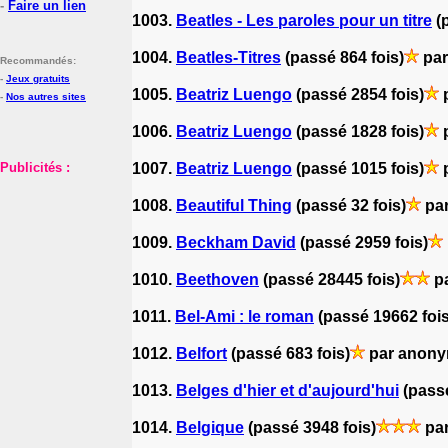
-
Faire un lien
1003.
Beatles - Les paroles pour un titre
(
1004.
Beatles-Titres
(passé 864 fois)
par
Recommandés:
-
Jeux gratuits
1005.
Beatriz Luengo
(passé 2854 fois)
-
Nos autres sites
1006.
Beatriz Luengo
(passé 1828 fois)
Publicités :
1007.
Beatriz Luengo
(passé 1015 fois)
p
1008.
Beautiful Thing
(passé 32 fois)
par
1009.
Beckham David
(passé 2959 fois)
1010.
Beethoven
(passé 28445 fois)
pa
1011.
Bel-Ami : le roman
(passé 19662 fois
1012.
Belfort
(passé 683 fois)
par anon
1013.
Belges d'hier et d'aujourd'hui
(pass
1014.
Belgique
(passé 3948 fois)
par