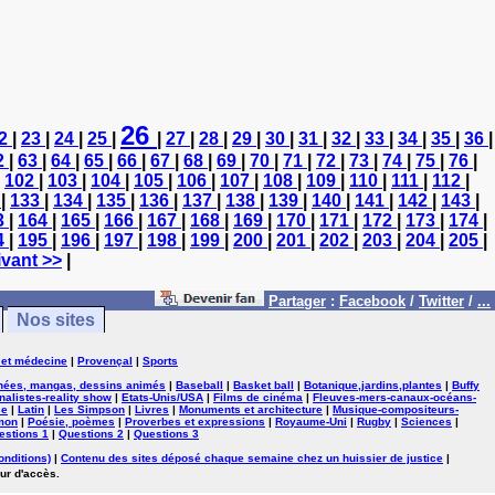
26
2
|
23
|
24
|
25
|
|
27
|
28
|
29
|
30
|
31
|
32
|
33
|
34
|
35
|
36
|
2
|
63
|
64
|
65
|
66
|
67
|
68
|
69
|
70
|
71
|
72
|
73
|
74
|
75
|
76
|
|
102
|
103
|
104
|
105
|
106
|
107
|
108
|
109
|
110
|
111
|
112
|
2
|
133
|
134
|
135
|
136
|
137
|
138
|
139
|
140
|
141
|
142
|
143
|
3
|
164
|
165
|
166
|
167
|
168
|
169
|
170
|
171
|
172
|
173
|
174
|
4
|
195
|
196
|
197
|
198
|
199
|
200
|
201
|
202
|
203
|
204
|
205
|
vant >>
|
Partager
:
Facebook
/
Twitter
/
...
Nos sites
 et médecine
|
Provençal
|
Sports
nées, mangas, dessins animés
|
Baseball
|
Basket ball
|
Botanique,jardins,plantes
|
Buffy
nalistes-reality show
|
Etats-Unis/USA
|
Films de cinéma
|
Fleuves-mers-canaux-océans-
se
|
Latin
|
Les Simpson
|
Livres
|
Monuments et architecture
|
Musique-compositeurs-
mon
|
Poésie, poèmes
|
Proverbes et expressions
|
Royaume-Uni
|
Rugby
|
Sciences
|
estions 1
|
Questions 2
|
Questions 3
onditions)
|
Contenu des sites déposé chaque semaine chez un huissier de justice
|
ur d'accès.