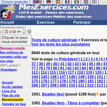
Cours gratuits
Accueil
Exercices
Participer
Connectez-vous !
Cliquez ici pour
Tests de culture générale
> Exercices et te
vous connecter
Voir les tests les plus populaires
Nouveau compte
Des millions de
8940 tests de culture générale en tout
comptes créés sur
Voir la page
<< Précédent
|
1
|
2
|
3
|
4
|
5
|
nos sites
37
|
38
|
39
|
40
|
41
|
42
|
43
|
44
|
45
|
46
|
4
100% gratuit !
77
|
78
|
79
|
80
|
81
|
82
|
83
|
84
|
85
|
86
|
8
[
Avantages
]
113
|
114
|
115
|
116
|
117
|
118
|
119
|
120
|
1
144
|
145
|
146
|
147
|
148
|
149
|
150
|
151
|
175
|
176
|
177
|
178
|
179
|
180
|
181
|
182
|
-
Accueil
206
|
207
|
208
|
209
|
210
|
211
|
212
|
213
|
-
Accès rapides
-
Livre d'or
1001.
Beatles (les)
(passé 1188 fois)
par
-
Plan du site
-
Recommander
1002.
Beatles (les) - Titres à compléter
(pa
-
Signaler un bug