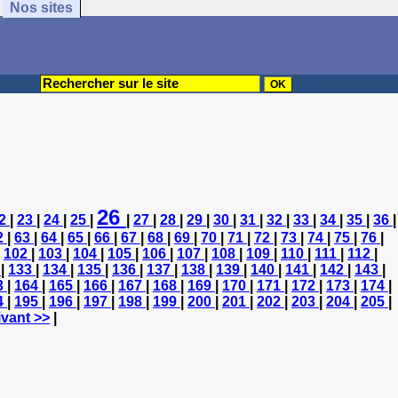
Nos sites
26
2
|
23
|
24
|
25
|
|
27
|
28
|
29
|
30
|
31
|
32
|
33
|
34
|
35
|
36
|
2
|
63
|
64
|
65
|
66
|
67
|
68
|
69
|
70
|
71
|
72
|
73
|
74
|
75
|
76
|
|
102
|
103
|
104
|
105
|
106
|
107
|
108
|
109
|
110
|
111
|
112
|
2
|
133
|
134
|
135
|
136
|
137
|
138
|
139
|
140
|
141
|
142
|
143
|
3
|
164
|
165
|
166
|
167
|
168
|
169
|
170
|
171
|
172
|
173
|
174
|
4
|
195
|
196
|
197
|
198
|
199
|
200
|
201
|
202
|
203
|
204
|
205
|
vant >>
|