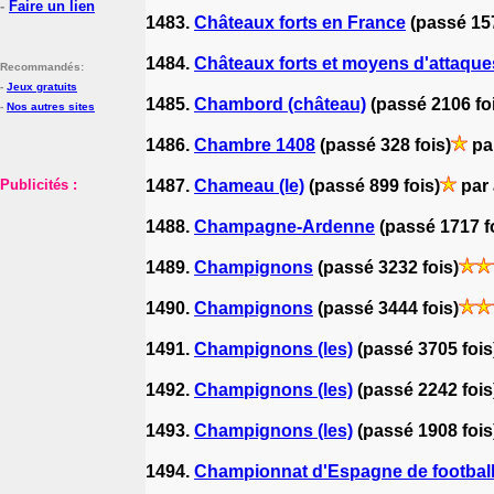
-
Faire un lien
1483.
Châteaux forts en France
(passé 157
1484.
Châteaux forts et moyens d'attaque
Recommandés:
-
Jeux gratuits
1485.
Chambord (château)
(passé 2106 fo
-
Nos autres sites
1486.
Chambre 1408
(passé 328 fois)
pa
Publicités :
1487.
Chameau (le)
(passé 899 fois)
par
1488.
Champagne-Ardenne
(passé 1717 f
1489.
Champignons
(passé 3232 fois)
1490.
Champignons
(passé 3444 fois)
1491.
Champignons (les)
(passé 3705 fois
1492.
Champignons (les)
(passé 2242 fois
1493.
Champignons (les)
(passé 1908 fois
1494.
Championnat d'Espagne de footbal