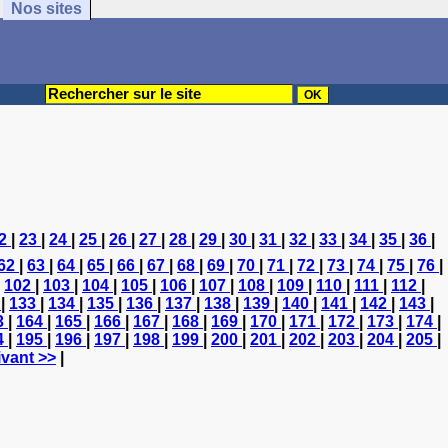
Nos sites
2
|
23
|
24
|
25
|
26
|
27
|
28
|
29
|
30
|
31
|
32
|
33
|
34
|
35
|
36
|
62
|
63
|
64
|
65
|
66
|
67
|
68
|
69
|
70
|
71
|
72
|
73
|
74
|
75
|
76
|
|
102
|
103
|
104
|
105
|
106
|
107
|
108
|
109
|
110
|
111
|
112
|
2
|
133
|
134
|
135
|
136
|
137
|
138
|
139
|
140
|
141
|
142
|
143
|
3
|
164
|
165
|
166
|
167
|
168
|
169
|
170
|
171
|
172
|
173
|
174
|
4
|
195
|
196
|
197
|
198
|
199
|
200
|
201
|
202
|
203
|
204
|
205
|
vant >>
|