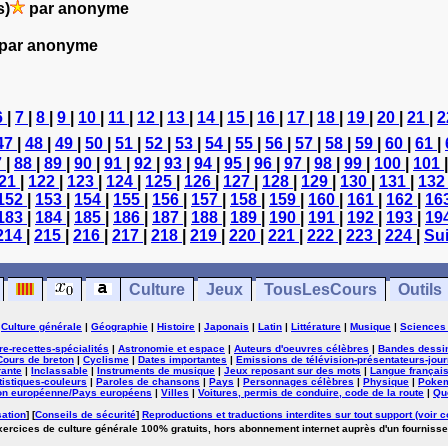
s)
par anonyme
par anonyme
6
|
7
|
8
|
9
|
10
|
11
|
12
|
13
|
14
|
15
|
16
|
17
|
18
|
19
|
20
|
21
|
2
47
|
48
|
49
|
50
|
51
|
52
|
53
|
54
|
55
|
56
|
57
|
58
|
59
|
60
|
61
|
7
|
88
|
89
|
90
|
91
|
92
|
93
|
94
|
95
|
96
|
97
|
98
|
99
|
100
|
101
21
|
122
|
123
|
124
|
125
|
126
|
127
|
128
|
129
|
130
|
131
|
13
152
|
153
|
154
|
155
|
156
|
157
|
158
|
159
|
160
|
161
|
162
|
16
183
|
184
|
185
|
186
|
187
|
188
|
189
|
190
|
191
|
192
|
193
|
19
214
|
215
|
216
|
217
|
218
|
219
|
220
|
221
|
222
|
223
|
224
|
Sui
Culture
Jeux
TousLesCours
Outils
|
Culture générale
|
Géographie
|
Histoire
|
Japonais
|
Latin
|
Littérature
|
Musique
|
Sciences
ure-recettes-spécialités
|
Astronomie et espace
|
Auteurs d'oeuvres célèbres
|
Bandes dessi
Cours de breton
|
Cyclisme
|
Dates importantes
|
Emissions de télévision-présentateurs-jour
rante
|
Inclassable
|
Instruments de musique
|
Jeux reposant sur des mots
|
Langue françai
tistiques-couleurs
|
Paroles de chansons
|
Pays
|
Personnages célèbres
|
Physique
|
Poke
on européenne/Pays européens
|
Villes
|
Voitures, permis de conduire, code de la route
|
Qu
sation
] [
Conseils de sécurité
]
Reproductions et traductions interdites sur tout support (voir c
exercices de culture générale 100% gratuits, hors abonnement internet auprès d'un fournisse