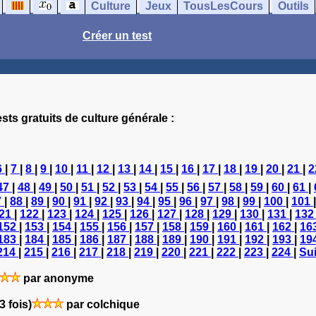
Culture
Jeux
TousLesCours
Outils
Créer un test
sts gratuits de culture générale :
6
|
7
|
8
|
9
|
10
|
11
|
12
|
13
|
14
|
15
|
16
|
17
|
18
|
19
|
20
|
21
|
2
47
|
48
|
49
|
50
|
51
|
52
|
53
|
54
|
55
|
56
|
57
|
58
|
59
|
60
|
61
|
7
|
88
|
89
|
90
|
91
|
92
|
93
|
94
|
95
|
96
|
97
|
98
|
99
|
100
|
101
21
|
122
|
123
|
124
|
125
|
126
|
127
|
128
|
129
|
130
|
131
|
13
152
|
153
|
154
|
155
|
156
|
157
|
158
|
159
|
160
|
161
|
162
|
16
183
|
184
|
185
|
186
|
187
|
188
|
189
|
190
|
191
|
192
|
193
|
19
214
|
215
|
216
|
217
|
218
|
219
|
220
|
221
|
222
|
223
|
224
|
Sui
par anonyme
3 fois)
par colchique