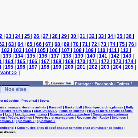
2
|
23
|
24
|
25
|
26
|
27
|
28
|
29
|
30
|
31
|
32
|
33
|
34
|
35
|
36
|
62
|
63
|
64
|
65
|
66
|
67
|
68
|
69
|
70
|
71
|
72
|
73
|
74
|
75
|
76
|
|
102
|
103
|
104
|
105
|
106
|
107
|
108
|
109
|
110
|
111
|
112
|
2
|
133
|
134
|
135
|
136
|
137
|
138
|
139
|
140
|
141
|
142
|
143
|
3
|
164
|
165
|
166
|
167
|
168
|
169
|
170
|
171
|
172
|
173
|
174
|
4
|
195
|
196
|
197
|
198
|
199
|
200
|
201
|
202
|
203
|
204
|
205
|
vant >>
|
Partager
:
Facebook
/
Twitter
/
...
Nos sites
 et médecine
|
Provençal
|
Sports
nées, mangas, dessins animés
|
Baseball
|
Basket ball
|
Botanique,jardins,plantes
|
Buffy
nalistes-reality show
|
Etats-Unis/USA
|
Films de cinéma
|
Fleuves-mers-canaux-océans-
se
|
Latin
|
Les Simpson
|
Livres
|
Monuments et architecture
|
Musique-compositeurs-
mon
|
Poésie, poèmes
|
Proverbes et expressions
|
Royaume-Uni
|
Rugby
|
Sciences
|
estions 1
|
Questions 2
|
Questions 3
onditions)
|
Contenu des sites déposé chaque semaine chez un huissier de justice
|
ur d'accès.