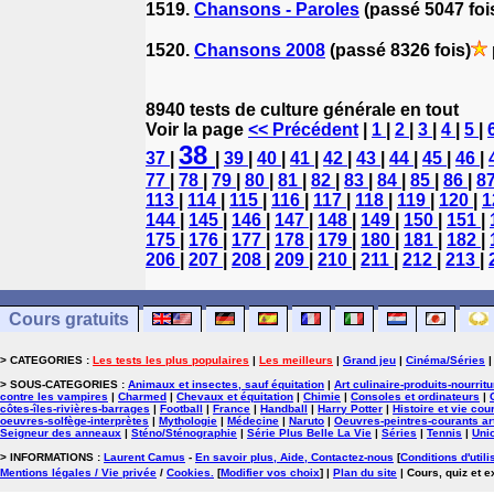
1519.
Chansons - Paroles
(passé 5047 foi
1520.
Chansons 2008
(passé 8326 fois)
8940 tests de culture générale en tout
Voir la page
<< Précédent
|
1
|
2
|
3
|
4
|
5
|
38
37
|
|
39
|
40
|
41
|
42
|
43
|
44
|
45
|
46
|
77
|
78
|
79
|
80
|
81
|
82
|
83
|
84
|
85
|
86
|
8
113
|
114
|
115
|
116
|
117
|
118
|
119
|
120
|
1
144
|
145
|
146
|
147
|
148
|
149
|
150
|
151
|
175
|
176
|
177
|
178
|
179
|
180
|
181
|
182
|
206
|
207
|
208
|
209
|
210
|
211
|
212
|
213
|
Cours gratuits
> CATEGORIES :
Les tests les plus populaires
|
Les meilleurs
|
Grand jeu
|
Cinéma/Séries
> SOUS-CATEGORIES :
Animaux et insectes, sauf équitation
|
Art culinaire-produits-nourrit
contre les vampires
|
Charmed
|
Chevaux et équitation
|
Chimie
|
Consoles et ordinateurs
|
côtes-îles-rivières-barrages
|
Football
|
France
|
Handball
|
Harry Potter
|
Histoire et vie cou
oeuvres-solfège-interprètes
|
Mythologie
|
Médecine
|
Naruto
|
Oeuvres-peintres-courants ar
Seigneur des anneaux
|
Sténo/Sténographie
|
Série Plus Belle La Vie
|
Séries
|
Tennis
|
Uni
> INFORMATIONS :
Laurent Camus
-
En savoir plus, Aide, Contactez-nous
[
Conditions d'utili
Mentions légales / Vie privée
/
Cookies
.
[
Modifier vos choix
]
|
Plan du site
| Cours, quiz et 