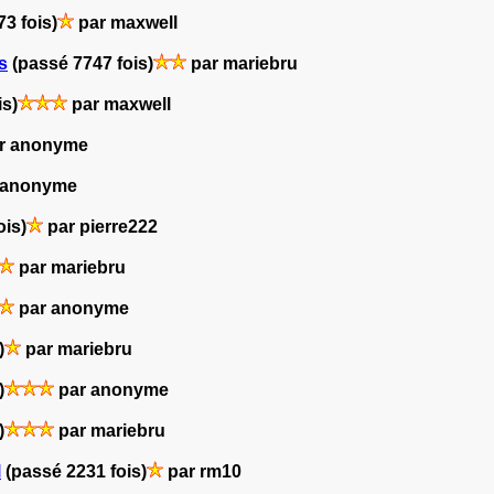
3 fois)
par maxwell
s
(passé 7747 fois)
par mariebru
is)
par maxwell
r anonyme
 anonyme
ois)
par pierre222
par mariebru
par anonyme
)
par mariebru
)
par anonyme
)
par mariebru
l
(passé 2231 fois)
par rm10