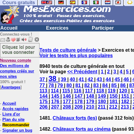
Cours gratuits
Accueil
Exercices
Participer
Connectez-vous !
Cliquez ici pour
Tests de culture générale
> Exercices et te
vous connecter
Voir les tests les plus populaires
Nouveau compte
Des millions de
8940 tests de culture générale en tout
comptes créés sur
Voir la page
<< Précédent
|
1
|
2
|
3
|
4
|
5
|
nos sites
38
37
|
|
39
|
40
|
41
|
42
|
43
|
44
|
45
|
46
|
100% gratuit !
77
|
78
|
79
|
80
|
81
|
82
|
83
|
84
|
85
|
86
|
8
[
Avantages
]
113
|
114
|
115
|
116
|
117
|
118
|
119
|
120
|
1
144
|
145
|
146
|
147
|
148
|
149
|
150
|
151
|
175
|
176
|
177
|
178
|
179
|
180
|
181
|
182
|
-
Accueil
206
|
207
|
208
|
209
|
210
|
211
|
212
|
213
|
-
Accès rapides
-
Livre d'or
1481.
Châteaux forts (les)
(passé 312 fois)
-
Plan du site
-
Recommander
1482.
Châteaux forts au cinéma
(passé 93
-
Signaler un bug