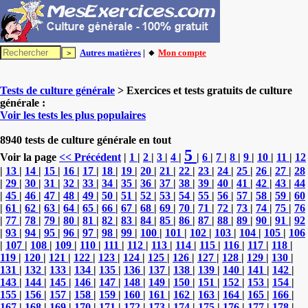
Autres matières
| 🔸
Mon compte
Tests de culture générale
> Exercices et tests gratuits de culture
générale :
Voir les tests les plus populaires
8940 tests de culture générale en tout
5
Voir la page
<< Précédent
|
1
|
2
|
3
|
4
|
|
6
|
7
|
8
|
9
|
10
|
11
|
12
|
13
|
14
|
15
|
16
|
17
|
18
|
19
|
20
|
21
|
22
|
23
|
24
|
25
|
26
|
27
|
28
|
29
|
30
|
31
|
32
|
33
|
34
|
35
|
36
|
37
|
38
|
39
|
40
|
41
|
42
|
43
|
44
|
45
|
46
|
47
|
48
|
49
|
50
|
51
|
52
|
53
|
54
|
55
|
56
|
57
|
58
|
59
|
60
|
61
|
62
|
63
|
64
|
65
|
66
|
67
|
68
|
69
|
70
|
71
|
72
|
73
|
74
|
75
|
76
|
77
|
78
|
79
|
80
|
81
|
82
|
83
|
84
|
85
|
86
|
87
|
88
|
89
|
90
|
91
|
92
|
93
|
94
|
95
|
96
|
97
|
98
|
99
|
100
|
101
|
102
|
103
|
104
|
105
|
106
|
107
|
108
|
109
|
110
|
111
|
112
|
113
|
114
|
115
|
116
|
117
|
118
|
119
|
120
|
121
|
122
|
123
|
124
|
125
|
126
|
127
|
128
|
129
|
130
|
131
|
132
|
133
|
134
|
135
|
136
|
137
|
138
|
139
|
140
|
141
|
142
|
143
|
144
|
145
|
146
|
147
|
148
|
149
|
150
|
151
|
152
|
153
|
154
|
155
|
156
|
157
|
158
|
159
|
160
|
161
|
162
|
163
|
164
|
165
|
166
|
167
|
168
|
169
|
170
|
171
|
172
|
173
|
174
|
175
|
176
|
177
|
178
|