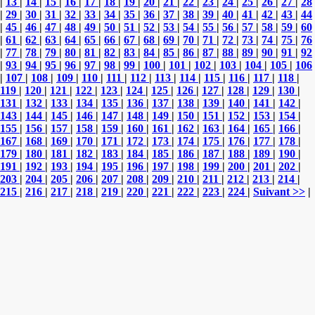
|
13
|
14
|
15
|
16
|
17
|
18
|
19
|
20
|
21
|
22
|
23
|
24
|
25
|
26
|
27
|
28
|
29
|
30
|
31
|
32
|
33
|
34
|
35
|
36
|
37
|
38
|
39
|
40
|
41
|
42
|
43
|
44
|
45
|
46
|
47
|
48
|
49
|
50
|
51
|
52
|
53
|
54
|
55
|
56
|
57
|
58
|
59
|
60
|
61
|
62
|
63
|
64
|
65
|
66
|
67
|
68
|
69
|
70
|
71
|
72
|
73
|
74
|
75
|
76
|
77
|
78
|
79
|
80
|
81
|
82
|
83
|
84
|
85
|
86
|
87
|
88
|
89
|
90
|
91
|
92
|
93
|
94
|
95
|
96
|
97
|
98
|
99
|
100
|
101
|
102
|
103
|
104
|
105
|
106
|
107
|
108
|
109
|
110
|
111
|
112
|
113
|
114
|
115
|
116
|
117
|
118
|
119
|
120
|
121
|
122
|
123
|
124
|
125
|
126
|
127
|
128
|
129
|
130
|
131
|
132
|
133
|
134
|
135
|
136
|
137
|
138
|
139
|
140
|
141
|
142
|
143
|
144
|
145
|
146
|
147
|
148
|
149
|
150
|
151
|
152
|
153
|
154
|
155
|
156
|
157
|
158
|
159
|
160
|
161
|
162
|
163
|
164
|
165
|
166
|
167
|
168
|
169
|
170
|
171
|
172
|
173
|
174
|
175
|
176
|
177
|
178
|
179
|
180
|
181
|
182
|
183
|
184
|
185
|
186
|
187
|
188
|
189
|
190
|
191
|
192
|
193
|
194
|
195
|
196
|
197
|
198
|
199
|
200
|
201
|
202
|
203
|
204
|
205
|
206
|
207
|
208
|
209
|
210
|
211
|
212
|
213
|
214
|
215
|
216
|
217
|
218
|
219
|
220
|
221
|
222
|
223
|
224
|
Suivant >>
|