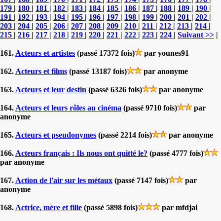
179
|
180
|
181
|
182
|
183
|
184
|
185
|
186
|
187
|
188
|
189
|
190
|
191
|
192
|
193
|
194
|
195
|
196
|
197
|
198
|
199
|
200
|
201
|
202
|
203
|
204
|
205
|
206
|
207
|
208
|
209
|
210
|
211
|
212
|
213
|
214
|
215
|
216
|
217
|
218
|
219
|
220
|
221
|
222
|
223
|
224
|
Suivant >>
|
161.
Acteurs et artistes
(passé 17372 fois)
par younes91
162.
Acteurs et films
(passé 13187 fois)
par anonyme
163.
Acteurs et leur destin
(passé 6326 fois)
par anonyme
164.
Acteurs et leurs rôles au cinéma
(passé 9710 fois)
par
anonyme
165.
Acteurs et pseudonymes
(passé 2214 fois)
par anonyme
166.
Acteurs français : Ils nous ont quitté le?
(passé 4777 fois)
par anonyme
167.
Action de l'air sur les métaux
(passé 7147 fois)
par
anonyme
168.
Actrice, mère et fille
(passé 5898 fois)
par mfdjai