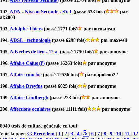
191.
ADN (Niveau Seconde)
(passé 52704 fois)
par anonyme
192.
ADN - Niveau Seconde - SVT
(passé 533 fois)
par
ak2003
193.
Adolphe Thiers
(passé 1771 fois)
par normajean
194.
ADSL - technologie
(passé 6298 fois)
par maxwell
195.
Adverbes de lieu - 12 a.
(passé 1750 fois)
par anonyme
196.
Affaire Caïus (l')
(passé 16263 fois)
par anonyme
197.
Affaire conclue
(passé 12536 fois)
par napoleon22
198.
Affaire Dreyfus
(passé 6025 fois)
par anonyme
199.
Affaire Lindbergh
(passé 223 fois)
par anonyme
200.
Affections oculaires
(passé 11111 fois)
par anonyme
8940 tests de culture générale en tout
5
Voir la page
<< Précédent
|
1
|
2
|
3
|
4
|
|
6
|
7
|
8
|
9
|
10
|
11
|
12