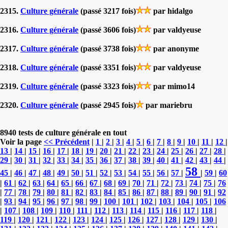
2315.
Culture générale
(passé 3217 fois)
par hidalgo
2316.
Culture générale
(passé 3606 fois)
par valdyeuse
2317.
Culture générale
(passé 3738 fois)
par anonyme
2318.
Culture générale
(passé 3351 fois)
par valdyeuse
2319.
Culture générale
(passé 3323 fois)
par mimo14
2320.
Culture générale
(passé 2945 fois)
par mariebru
8940 tests de culture générale en tout
Voir la page
<< Précédent
|
1
|
2
|
3
|
4
|
5
|
6
|
7
|
8
|
9
|
10
|
11
|
12
|
13
|
14
|
15
|
16
|
17
|
18
|
19
|
20
|
21
|
22
|
23
|
24
|
25
|
26
|
27
|
28
|
29
|
30
|
31
|
32
|
33
|
34
|
35
|
36
|
37
|
38
|
39
|
40
|
41
|
42
|
43
|
44
|
58
45
|
46
|
47
|
48
|
49
|
50
|
51
|
52
|
53
|
54
|
55
|
56
|
57
|
|
59
|
60
|
61
|
62
|
63
|
64
|
65
|
66
|
67
|
68
|
69
|
70
|
71
|
72
|
73
|
74
|
75
|
76
|
77
|
78
|
79
|
80
|
81
|
82
|
83
|
84
|
85
|
86
|
87
|
88
|
89
|
90
|
91
|
92
|
93
|
94
|
95
|
96
|
97
|
98
|
99
|
100
|
101
|
102
|
103
|
104
|
105
|
106
|
107
|
108
|
109
|
110
|
111
|
112
|
113
|
114
|
115
|
116
|
117
|
118
|
119
|
120
|
121
|
122
|
123
|
124
|
125
|
126
|
127
|
128
|
129
|
130
|