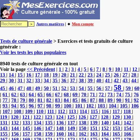
Autres matières
| 🔸
Mon compte
Tests de culture générale
> Exercices et tests gratuits de culture
générale :
Voir les tests les plus populaires
8940 tests de culture générale en tout
Voir la page
<< Précédent
|
1
|
2
|
3
|
4
|
5
|
6
|
7
|
8
|
9
|
10
|
11
|
12
|
13
|
14
|
15
|
16
|
17
|
18
|
19
|
20
|
21
|
22
|
23
|
24
|
25
|
26
|
27
|
28
|
29
|
30
|
31
|
32
|
33
|
34
|
35
|
36
|
37
|
38
|
39
|
40
|
41
|
42
|
43
|
44
|
58
45
|
46
|
47
|
48
|
49
|
50
|
51
|
52
|
53
|
54
|
55
|
56
|
57
|
|
59
|
60
|
61
|
62
|
63
|
64
|
65
|
66
|
67
|
68
|
69
|
70
|
71
|
72
|
73
|
74
|
75
|
76
|
77
|
78
|
79
|
80
|
81
|
82
|
83
|
84
|
85
|
86
|
87
|
88
|
89
|
90
|
91
|
92
|
93
|
94
|
95
|
96
|
97
|
98
|
99
|
100
|
101
|
102
|
103
|
104
|
105
|
106
|
107
|
108
|
109
|
110
|
111
|
112
|
113
|
114
|
115
|
116
|
117
|
118
|
119
|
120
|
121
|
122
|
123
|
124
|
125
|
126
|
127
|
128
|
129
|
130
|
131
|
132
|
133
|
134
|
135
|
136
|
137
|
138
|
139
|
140
|
141
|
142
|
143
|
144
|
145
|
146
|
147
|
148
|
149
|
150
|
151
|
152
|
153
|
154
|
155
|
156
|
157
|
158
|
159
|
160
|
161
|
162
|
163
|
164
|
165
|
166
|
167
|
168
|
169
|
170
|
171
|
172
|
173
|
174
|
175
|
176
|
177
|
178
|