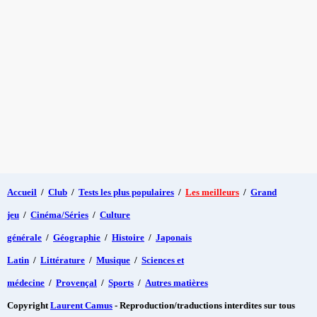
Accueil
/
Club
/
Tests les plus populaires
/
Les meilleurs
/
Grand
jeu
/
Cinéma/Séries
/
Culture
générale
/
Géographie
/
Histoire
/
Japonais
Latin
/
Littérature
/
Musique
/
Sciences et
médecine
/
Provençal
/
Sports
/
Autres matières
Copyright
Laurent Camus
- Reproduction/traductions interdites sur tous