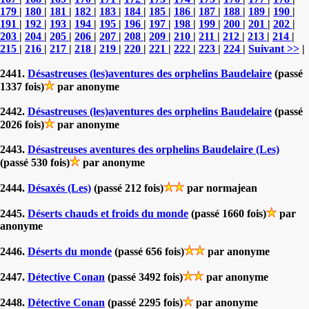
179
|
180
|
181
|
182
|
183
|
184
|
185
|
186
|
187
|
188
|
189
|
190
|
191
|
192
|
193
|
194
|
195
|
196
|
197
|
198
|
199
|
200
|
201
|
202
|
203
|
204
|
205
|
206
|
207
|
208
|
209
|
210
|
211
|
212
|
213
|
214
|
215
|
216
|
217
|
218
|
219
|
220
|
221
|
222
|
223
|
224
|
Suivant >>
|
2441.
Désastreuses (les)aventures des orphelins Baudelaire
(passé
1337 fois)
par anonyme
2442.
Désastreuses (les)aventures des orphelins Baudelaire
(passé
2026 fois)
par anonyme
2443.
Désastreuses aventures des orphelins Baudelaire (Les)
(passé 530 fois)
par anonyme
2444.
Désaxés (Les)
(passé 212 fois)
par normajean
2445.
Déserts chauds et froids du monde
(passé 1660 fois)
par
anonyme
2446.
Déserts du monde
(passé 656 fois)
par anonyme
2447.
Détective Conan
(passé 3492 fois)
par anonyme
2448.
Détective Conan
(passé 2295 fois)
par anonyme