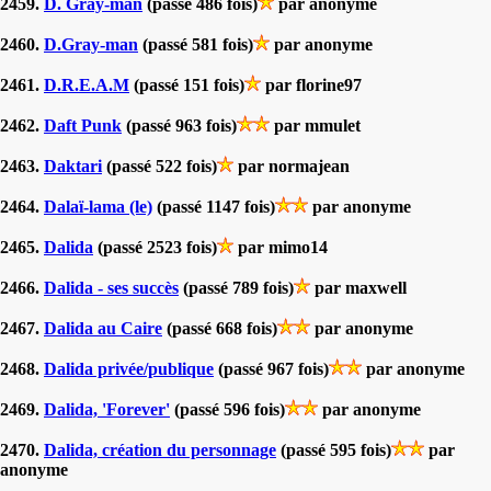
2459.
D. Gray-man
(passé 486 fois)
par anonyme
2460.
D.Gray-man
(passé 581 fois)
par anonyme
2461.
D.R.E.A.M
(passé 151 fois)
par florine97
2462.
Daft Punk
(passé 963 fois)
par mmulet
2463.
Daktari
(passé 522 fois)
par normajean
2464.
Dalaï-lama (le)
(passé 1147 fois)
par anonyme
2465.
Dalida
(passé 2523 fois)
par mimo14
2466.
Dalida - ses succès
(passé 789 fois)
par maxwell
2467.
Dalida au Caire
(passé 668 fois)
par anonyme
2468.
Dalida privée/publique
(passé 967 fois)
par anonyme
2469.
Dalida, 'Forever'
(passé 596 fois)
par anonyme
2470.
Dalida, création du personnage
(passé 595 fois)
par
anonyme