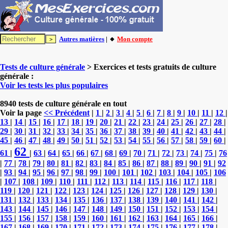
Autres matières
| 🔸
Mon compte
Tests de culture générale
> Exercices et tests gratuits de culture
générale :
Voir les tests les plus populaires
8940 tests de culture générale en tout
Voir la page
<< Précédent
|
1
|
2
|
3
|
4
|
5
|
6
|
7
|
8
|
9
|
10
|
11
|
12
|
13
|
14
|
15
|
16
|
17
|
18
|
19
|
20
|
21
|
22
|
23
|
24
|
25
|
26
|
27
|
28
|
29
|
30
|
31
|
32
|
33
|
34
|
35
|
36
|
37
|
38
|
39
|
40
|
41
|
42
|
43
|
44
|
45
|
46
|
47
|
48
|
49
|
50
|
51
|
52
|
53
|
54
|
55
|
56
|
57
|
58
|
59
|
60
|
62
61
|
|
63
|
64
|
65
|
66
|
67
|
68
|
69
|
70
|
71
|
72
|
73
|
74
|
75
|
76
|
77
|
78
|
79
|
80
|
81
|
82
|
83
|
84
|
85
|
86
|
87
|
88
|
89
|
90
|
91
|
92
|
93
|
94
|
95
|
96
|
97
|
98
|
99
|
100
|
101
|
102
|
103
|
104
|
105
|
106
|
107
|
108
|
109
|
110
|
111
|
112
|
113
|
114
|
115
|
116
|
117
|
118
|
119
|
120
|
121
|
122
|
123
|
124
|
125
|
126
|
127
|
128
|
129
|
130
|
131
|
132
|
133
|
134
|
135
|
136
|
137
|
138
|
139
|
140
|
141
|
142
|
143
|
144
|
145
|
146
|
147
|
148
|
149
|
150
|
151
|
152
|
153
|
154
|
155
|
156
|
157
|
158
|
159
|
160
|
161
|
162
|
163
|
164
|
165
|
166
|
167
|
168
|
169
|
170
|
171
|
172
|
173
|
174
|
175
|
176
|
177
|
178
|