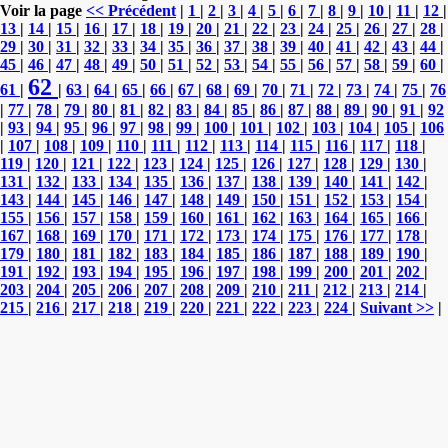
Voir la page
<< Précédent
|
1
|
2
|
3
|
4
|
5
|
6
|
7
|
8
|
9
|
10
|
11
|
12
|
13
|
14
|
15
|
16
|
17
|
18
|
19
|
20
|
21
|
22
|
23
|
24
|
25
|
26
|
27
|
28
|
29
|
30
|
31
|
32
|
33
|
34
|
35
|
36
|
37
|
38
|
39
|
40
|
41
|
42
|
43
|
44
|
45
|
46
|
47
|
48
|
49
|
50
|
51
|
52
|
53
|
54
|
55
|
56
|
57
|
58
|
59
|
60
|
62
61
|
|
63
|
64
|
65
|
66
|
67
|
68
|
69
|
70
|
71
|
72
|
73
|
74
|
75
|
76
|
77
|
78
|
79
|
80
|
81
|
82
|
83
|
84
|
85
|
86
|
87
|
88
|
89
|
90
|
91
|
92
|
93
|
94
|
95
|
96
|
97
|
98
|
99
|
100
|
101
|
102
|
103
|
104
|
105
|
106
|
107
|
108
|
109
|
110
|
111
|
112
|
113
|
114
|
115
|
116
|
117
|
118
|
119
|
120
|
121
|
122
|
123
|
124
|
125
|
126
|
127
|
128
|
129
|
130
|
131
|
132
|
133
|
134
|
135
|
136
|
137
|
138
|
139
|
140
|
141
|
142
|
143
|
144
|
145
|
146
|
147
|
148
|
149
|
150
|
151
|
152
|
153
|
154
|
155
|
156
|
157
|
158
|
159
|
160
|
161
|
162
|
163
|
164
|
165
|
166
|
167
|
168
|
169
|
170
|
171
|
172
|
173
|
174
|
175
|
176
|
177
|
178
|
179
|
180
|
181
|
182
|
183
|
184
|
185
|
186
|
187
|
188
|
189
|
190
|
191
|
192
|
193
|
194
|
195
|
196
|
197
|
198
|
199
|
200
|
201
|
202
|
203
|
204
|
205
|
206
|
207
|
208
|
209
|
210
|
211
|
212
|
213
|
214
|
215
|
216
|
217
|
218
|
219
|
220
|
221
|
222
|
223
|
224
|
Suivant >>
|