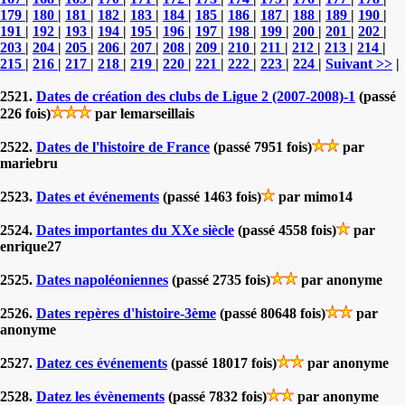
179
|
180
|
181
|
182
|
183
|
184
|
185
|
186
|
187
|
188
|
189
|
190
|
191
|
192
|
193
|
194
|
195
|
196
|
197
|
198
|
199
|
200
|
201
|
202
|
203
|
204
|
205
|
206
|
207
|
208
|
209
|
210
|
211
|
212
|
213
|
214
|
215
|
216
|
217
|
218
|
219
|
220
|
221
|
222
|
223
|
224
|
Suivant >>
|
2521.
Dates de création des clubs de Ligue 2 (2007-2008)-1
(passé
226 fois)
par lemarseillais
2522.
Dates de l'histoire de France
(passé 7951 fois)
par
mariebru
2523.
Dates et événements
(passé 1463 fois)
par mimo14
2524.
Dates importantes du XXe siècle
(passé 4558 fois)
par
enrique27
2525.
Dates napoléoniennes
(passé 2735 fois)
par anonyme
2526.
Dates repères d'histoire-3ème
(passé 80648 fois)
par
anonyme
2527.
Datez ces événements
(passé 18017 fois)
par anonyme
2528.
Datez les évènements
(passé 7832 fois)
par anonyme