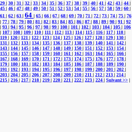
29
|
30
|
31
|
32
|
33
|
34
|
35
|
36
|
37
|
38
|
39
|
40
|
41
|
42
|
43
|
44
|
45
|
46
|
47
|
48
|
49
|
50
|
51
|
52
|
53
|
54
|
55
|
56
|
57
|
58
|
59
|
60
|
64
61
|
62
|
63
|
|
65
|
66
|
67
|
68
|
69
|
70
|
71
|
72
|
73
|
74
|
75
|
76
|
77
|
78
|
79
|
80
|
81
|
82
|
83
|
84
|
85
|
86
|
87
|
88
|
89
|
90
|
91
|
92
|
93
|
94
|
95
|
96
|
97
|
98
|
99
|
100
|
101
|
102
|
103
|
104
|
105
|
106
|
107
|
108
|
109
|
110
|
111
|
112
|
113
|
114
|
115
|
116
|
117
|
118
|
119
|
120
|
121
|
122
|
123
|
124
|
125
|
126
|
127
|
128
|
129
|
130
|
131
|
132
|
133
|
134
|
135
|
136
|
137
|
138
|
139
|
140
|
141
|
142
|
143
|
144
|
145
|
146
|
147
|
148
|
149
|
150
|
151
|
152
|
153
|
154
|
155
|
156
|
157
|
158
|
159
|
160
|
161
|
162
|
163
|
164
|
165
|
166
|
167
|
168
|
169
|
170
|
171
|
172
|
173
|
174
|
175
|
176
|
177
|
178
|
179
|
180
|
181
|
182
|
183
|
184
|
185
|
186
|
187
|
188
|
189
|
190
|
191
|
192
|
193
|
194
|
195
|
196
|
197
|
198
|
199
|
200
|
201
|
202
|
203
|
204
|
205
|
206
|
207
|
208
|
209
|
210
|
211
|
212
|
213
|
214
|
215
|
216
|
217
|
218
|
219
|
220
|
221
|
222
|
223
|
224
|
Suivant >>
|