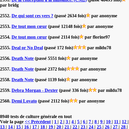
par bridg
2552.
De qui sont ces vers ?
(passé 2634 fois)
par anonyme
2553.
De tout mon cœur
(passé 12148 fois)
par anonyme
2554.
De tout mon cœur
(passé 2114 fois)
par florine97
2555.
Deal or No Deal
(passé 172 fois)
par mildu78
2556.
Death Note
(passé 5551 fois)
par anonyme
2557.
Death Note
(passé 2372 fois)
par anonyme
2558.
Death Note
(passé 1139 fois)
par anonyme
2559.
Debra Morgan - Dexter
(passé 336 fois)
par mildu78
2560.
Demi Lovato
(passé 2112 fois)
par anonyme
8940 tests de culture générale en tout
Voir la page
<< Précédent
|
1
|
2
|
3
|
4
|
5
|
6
|
7
|
8
|
9
|
10
|
11
|
12
|
13
|
14
|
15
|
16
|
17
|
18
|
19
|
20
|
21
|
22
|
23
|
24
|
25
|
26
|
27
|
28
|