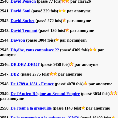
2540.
David Poisson
(passé 77 fois)
par clara26
2541.
David Soul
(passé 229 fois)
par anonyme
2542.
David Suchet
(passé 272 fois)
par anonyme
2543.
David Tennant
(passé 136 fois)
par anonyme
2544.
Dawson
(passé 1004 fois)
par normajean
2545.
Db,dbz, vous connaissez ??
(passé 4369 fois)
par
anonyme
2546.
DB,DBZ,DBGT
(passé 5458 fois)
par anonyme
2547.
DBZ
(passé 2775 fois)
par anonyme
2548.
De 1789 à 1851 - France
(passé 4078 fois)
par anonyme
2549.
De l'Ancien Régime au Second Empire
(passé 3034 fois)
par anonyme
2550.
De l'œuf à la grenouille
(passé 1143 fois)
par anonyme
2551.
De la conception à la naissance. (CM2)
(passé 48493 fois)