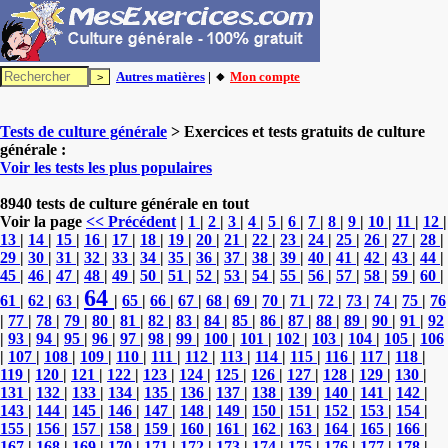
Autres matières
| 🔸
Mon compte
Tests de culture générale
> Exercices et tests gratuits de culture
générale :
Voir les tests les plus populaires
8940 tests de culture générale en tout
Voir la page
<< Précédent
|
1
|
2
|
3
|
4
|
5
|
6
|
7
|
8
|
9
|
10
|
11
|
12
|
13
|
14
|
15
|
16
|
17
|
18
|
19
|
20
|
21
|
22
|
23
|
24
|
25
|
26
|
27
|
28
|
29
|
30
|
31
|
32
|
33
|
34
|
35
|
36
|
37
|
38
|
39
|
40
|
41
|
42
|
43
|
44
|
45
|
46
|
47
|
48
|
49
|
50
|
51
|
52
|
53
|
54
|
55
|
56
|
57
|
58
|
59
|
60
|
64
61
|
62
|
63
|
|
65
|
66
|
67
|
68
|
69
|
70
|
71
|
72
|
73
|
74
|
75
|
76
|
77
|
78
|
79
|
80
|
81
|
82
|
83
|
84
|
85
|
86
|
87
|
88
|
89
|
90
|
91
|
92
|
93
|
94
|
95
|
96
|
97
|
98
|
99
|
100
|
101
|
102
|
103
|
104
|
105
|
106
|
107
|
108
|
109
|
110
|
111
|
112
|
113
|
114
|
115
|
116
|
117
|
118
|
119
|
120
|
121
|
122
|
123
|
124
|
125
|
126
|
127
|
128
|
129
|
130
|
131
|
132
|
133
|
134
|
135
|
136
|
137
|
138
|
139
|
140
|
141
|
142
|
143
|
144
|
145
|
146
|
147
|
148
|
149
|
150
|
151
|
152
|
153
|
154
|
155
|
156
|
157
|
158
|
159
|
160
|
161
|
162
|
163
|
164
|
165
|
166
|
167
|
168
|
169
|
170
|
171
|
172
|
173
|
174
|
175
|
176
|
177
|
178
|