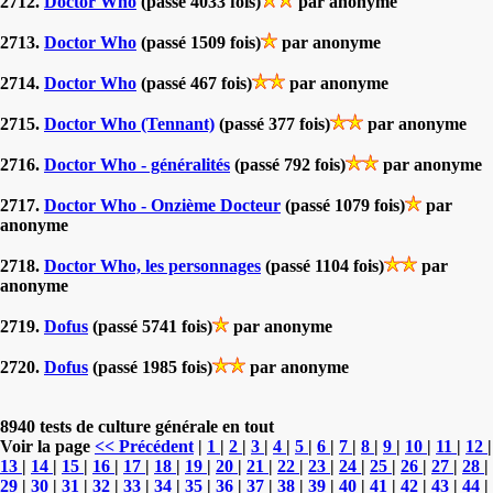
2712.
Doctor Who
(passé 4033 fois)
par anonyme
2713.
Doctor Who
(passé 1509 fois)
par anonyme
2714.
Doctor Who
(passé 467 fois)
par anonyme
2715.
Doctor Who (Tennant)
(passé 377 fois)
par anonyme
2716.
Doctor Who - généralités
(passé 792 fois)
par anonyme
2717.
Doctor Who - Onzième Docteur
(passé 1079 fois)
par
anonyme
2718.
Doctor Who, les personnages
(passé 1104 fois)
par
anonyme
2719.
Dofus
(passé 5741 fois)
par anonyme
2720.
Dofus
(passé 1985 fois)
par anonyme
8940 tests de culture générale en tout
Voir la page
<< Précédent
|
1
|
2
|
3
|
4
|
5
|
6
|
7
|
8
|
9
|
10
|
11
|
12
|
13
|
14
|
15
|
16
|
17
|
18
|
19
|
20
|
21
|
22
|
23
|
24
|
25
|
26
|
27
|
28
|
29
|
30
|
31
|
32
|
33
|
34
|
35
|
36
|
37
|
38
|
39
|
40
|
41
|
42
|
43
|
44
|