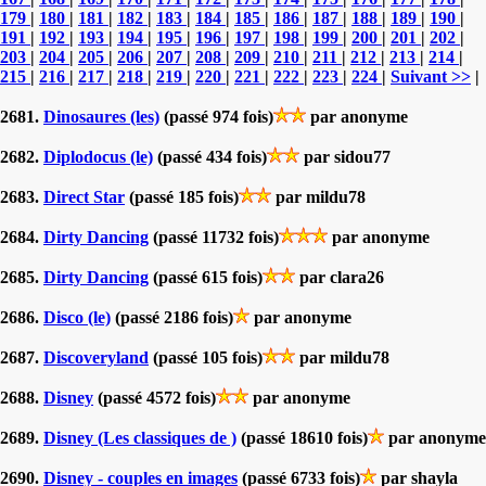
179
|
180
|
181
|
182
|
183
|
184
|
185
|
186
|
187
|
188
|
189
|
190
|
191
|
192
|
193
|
194
|
195
|
196
|
197
|
198
|
199
|
200
|
201
|
202
|
203
|
204
|
205
|
206
|
207
|
208
|
209
|
210
|
211
|
212
|
213
|
214
|
215
|
216
|
217
|
218
|
219
|
220
|
221
|
222
|
223
|
224
|
Suivant >>
|
2681.
Dinosaures (les)
(passé 974 fois)
par anonyme
2682.
Diplodocus (le)
(passé 434 fois)
par sidou77
2683.
Direct Star
(passé 185 fois)
par mildu78
2684.
Dirty Dancing
(passé 11732 fois)
par anonyme
2685.
Dirty Dancing
(passé 615 fois)
par clara26
2686.
Disco (le)
(passé 2186 fois)
par anonyme
2687.
Discoveryland
(passé 105 fois)
par mildu78
2688.
Disney
(passé 4572 fois)
par anonyme
2689.
Disney (Les classiques de )
(passé 18610 fois)
par anonyme
2690.
Disney - couples en images
(passé 6733 fois)
par shayla