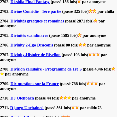
2702.
Dissidia Final Fantasy
(passé 156 fois)
par anonyme
2703.
Divine Comédie - 1ère partie
(passé 325 fois)
par chilla
2704.
Divinités grecques et romaines
(passé 2871 fois)
par
anonyme
2705.
Divinités scandinaves
(passé 1585 fois)
par anonyme
2706.
Divinity 2-Ego Draconis
(passé 80 fois)
par anonyme
2707.
Divinity-Histoire de Rivellon
(passé 103 fois)
par
anonyme
2708.
Division cellulaire - Programme de 1re S
(passé 4346 fois)
par anonyme
2709.
Dix questions sur la France
(passé 788 fois)
par
anonyme
2710.
DJ Ofenbach
(passé 44 fois)
par anonyme
2711.
Django Unchained
(passé 561 fois)
par mildu78