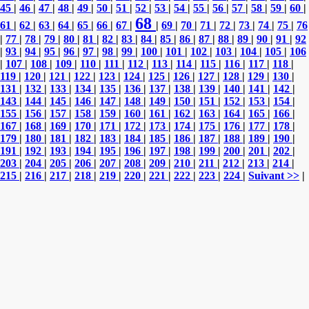
45
|
46
|
47
|
48
|
49
|
50
|
51
|
52
|
53
|
54
|
55
|
56
|
57
|
58
|
59
|
60
|
68
61
|
62
|
63
|
64
|
65
|
66
|
67
|
|
69
|
70
|
71
|
72
|
73
|
74
|
75
|
76
|
77
|
78
|
79
|
80
|
81
|
82
|
83
|
84
|
85
|
86
|
87
|
88
|
89
|
90
|
91
|
92
|
93
|
94
|
95
|
96
|
97
|
98
|
99
|
100
|
101
|
102
|
103
|
104
|
105
|
106
|
107
|
108
|
109
|
110
|
111
|
112
|
113
|
114
|
115
|
116
|
117
|
118
|
119
|
120
|
121
|
122
|
123
|
124
|
125
|
126
|
127
|
128
|
129
|
130
|
131
|
132
|
133
|
134
|
135
|
136
|
137
|
138
|
139
|
140
|
141
|
142
|
143
|
144
|
145
|
146
|
147
|
148
|
149
|
150
|
151
|
152
|
153
|
154
|
155
|
156
|
157
|
158
|
159
|
160
|
161
|
162
|
163
|
164
|
165
|
166
|
167
|
168
|
169
|
170
|
171
|
172
|
173
|
174
|
175
|
176
|
177
|
178
|
179
|
180
|
181
|
182
|
183
|
184
|
185
|
186
|
187
|
188
|
189
|
190
|
191
|
192
|
193
|
194
|
195
|
196
|
197
|
198
|
199
|
200
|
201
|
202
|
203
|
204
|
205
|
206
|
207
|
208
|
209
|
210
|
211
|
212
|
213
|
214
|
215
|
216
|
217
|
218
|
219
|
220
|
221
|
222
|
223
|
224
|
Suivant >>
|