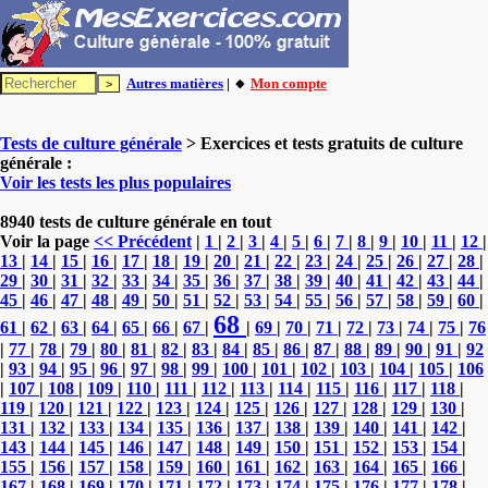
Autres matières
| 🔸
Mon compte
Tests de culture générale
> Exercices et tests gratuits de culture
générale :
Voir les tests les plus populaires
8940 tests de culture générale en tout
Voir la page
<< Précédent
|
1
|
2
|
3
|
4
|
5
|
6
|
7
|
8
|
9
|
10
|
11
|
12
|
13
|
14
|
15
|
16
|
17
|
18
|
19
|
20
|
21
|
22
|
23
|
24
|
25
|
26
|
27
|
28
|
29
|
30
|
31
|
32
|
33
|
34
|
35
|
36
|
37
|
38
|
39
|
40
|
41
|
42
|
43
|
44
|
45
|
46
|
47
|
48
|
49
|
50
|
51
|
52
|
53
|
54
|
55
|
56
|
57
|
58
|
59
|
60
|
68
61
|
62
|
63
|
64
|
65
|
66
|
67
|
|
69
|
70
|
71
|
72
|
73
|
74
|
75
|
76
|
77
|
78
|
79
|
80
|
81
|
82
|
83
|
84
|
85
|
86
|
87
|
88
|
89
|
90
|
91
|
92
|
93
|
94
|
95
|
96
|
97
|
98
|
99
|
100
|
101
|
102
|
103
|
104
|
105
|
106
|
107
|
108
|
109
|
110
|
111
|
112
|
113
|
114
|
115
|
116
|
117
|
118
|
119
|
120
|
121
|
122
|
123
|
124
|
125
|
126
|
127
|
128
|
129
|
130
|
131
|
132
|
133
|
134
|
135
|
136
|
137
|
138
|
139
|
140
|
141
|
142
|
143
|
144
|
145
|
146
|
147
|
148
|
149
|
150
|
151
|
152
|
153
|
154
|
155
|
156
|
157
|
158
|
159
|
160
|
161
|
162
|
163
|
164
|
165
|
166
|
167
|
168
|
169
|
170
|
171
|
172
|
173
|
174
|
175
|
176
|
177
|
178
|