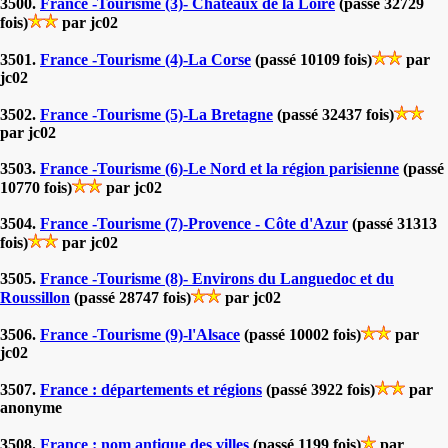
3500.
France -Tourisme (3)- Châteaux de la Loire
(passé 32729
fois)
par jc02
3501.
France -Tourisme (4)-La Corse
(passé 10109 fois)
par
jc02
3502.
France -Tourisme (5)-La Bretagne
(passé 32437 fois)
par jc02
3503.
France -Tourisme (6)-Le Nord et la région parisienne
(passé
10770 fois)
par jc02
3504.
France -Tourisme (7)-Provence - Côte d'Azur
(passé 31313
fois)
par jc02
3505.
France -Tourisme (8)- Environs du Languedoc et du
Roussillon
(passé 28747 fois)
par jc02
3506.
France -Tourisme (9)-l'Alsace
(passé 10002 fois)
par
jc02
3507.
France : départements et régions
(passé 3922 fois)
par
anonyme
3508.
France : nom antique des villes
(passé 1199 fois)
par