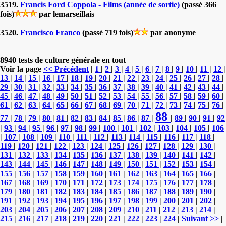
3519.
Francis Ford Coppola - Films (année de sortie)
(passé 366
fois)
par lemarseillais
3520.
Francisco Franco
(passé 719 fois)
par anonyme
8940 tests de culture générale en tout
Voir la page
<< Précédent
|
1
|
2
|
3
|
4
|
5
|
6
|
7
|
8
|
9
|
10
|
11
|
12
|
13
|
14
|
15
|
16
|
17
|
18
|
19
|
20
|
21
|
22
|
23
|
24
|
25
|
26
|
27
|
28
|
29
|
30
|
31
|
32
|
33
|
34
|
35
|
36
|
37
|
38
|
39
|
40
|
41
|
42
|
43
|
44
|
45
|
46
|
47
|
48
|
49
|
50
|
51
|
52
|
53
|
54
|
55
|
56
|
57
|
58
|
59
|
60
|
61
|
62
|
63
|
64
|
65
|
66
|
67
|
68
|
69
|
70
|
71
|
72
|
73
|
74
|
75
|
76
|
88
77
|
78
|
79
|
80
|
81
|
82
|
83
|
84
|
85
|
86
|
87
|
|
89
|
90
|
91
|
92
|
93
|
94
|
95
|
96
|
97
|
98
|
99
|
100
|
101
|
102
|
103
|
104
|
105
|
106
|
107
|
108
|
109
|
110
|
111
|
112
|
113
|
114
|
115
|
116
|
117
|
118
|
119
|
120
|
121
|
122
|
123
|
124
|
125
|
126
|
127
|
128
|
129
|
130
|
131
|
132
|
133
|
134
|
135
|
136
|
137
|
138
|
139
|
140
|
141
|
142
|
143
|
144
|
145
|
146
|
147
|
148
|
149
|
150
|
151
|
152
|
153
|
154
|
155
|
156
|
157
|
158
|
159
|
160
|
161
|
162
|
163
|
164
|
165
|
166
|
167
|
168
|
169
|
170
|
171
|
172
|
173
|
174
|
175
|
176
|
177
|
178
|
179
|
180
|
181
|
182
|
183
|
184
|
185
|
186
|
187
|
188
|
189
|
190
|
191
|
192
|
193
|
194
|
195
|
196
|
197
|
198
|
199
|
200
|
201
|
202
|
203
|
204
|
205
|
206
|
207
|
208
|
209
|
210
|
211
|
212
|
213
|
214
|
215
|
216
|
217
|
218
|
219
|
220
|
221
|
222
|
223
|
224
|
Suivant >>
|