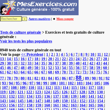
Autres matières
| 🔸
Mon compte
Tests de culture générale
> Exercices et tests gratuits de culture
générale :
Voir les tests les plus populaires
8940 tests de culture générale en tout
Voir la page
<< Précédent
|
1
|
2
|
3
|
4
|
5
|
6
|
7
|
8
|
9
|
10
|
11
|
12
|
13
|
14
|
15
|
16
|
17
|
18
|
19
|
20
|
21
|
22
|
23
|
24
|
25
|
26
|
27
|
28
|
29
|
30
|
31
|
32
|
33
|
34
|
35
|
36
|
37
|
38
|
39
|
40
|
41
|
42
|
43
|
44
|
45
|
46
|
47
|
48
|
49
|
50
|
51
|
52
|
53
|
54
|
55
|
56
|
57
|
58
|
59
|
60
|
61
|
62
|
63
|
64
|
65
|
66
|
67
|
68
|
69
|
70
|
71
|
72
|
73
|
74
|
75
|
76
|
88
77
|
78
|
79
|
80
|
81
|
82
|
83
|
84
|
85
|
86
|
87
|
|
89
|
90
|
91
|
92
|
93
|
94
|
95
|
96
|
97
|
98
|
99
|
100
|
101
|
102
|
103
|
104
|
105
|
106
|
107
|
108
|
109
|
110
|
111
|
112
|
113
|
114
|
115
|
116
|
117
|
118
|
119
|
120
|
121
|
122
|
123
|
124
|
125
|
126
|
127
|
128
|
129
|
130
|
131
|
132
|
133
|
134
|
135
|
136
|
137
|
138
|
139
|
140
|
141
|
142
|
143
|
144
|
145
|
146
|
147
|
148
|
149
|
150
|
151
|
152
|
153
|
154
|
155
|
156
|
157
|
158
|
159
|
160
|
161
|
162
|
163
|
164
|
165
|
166
|
167
|
168
|
169
|
170
|
171
|
172
|
173
|
174
|
175
|
176
|
177
|
178
|