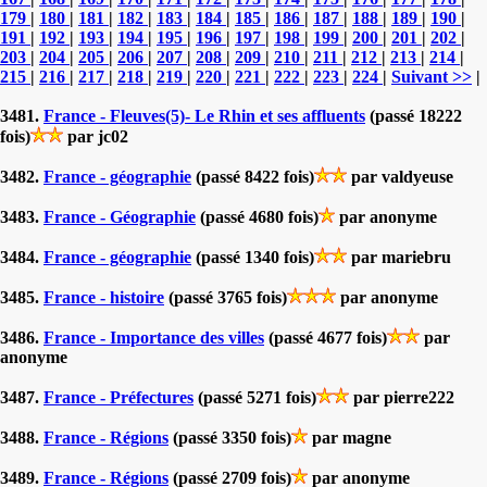
179
|
180
|
181
|
182
|
183
|
184
|
185
|
186
|
187
|
188
|
189
|
190
|
191
|
192
|
193
|
194
|
195
|
196
|
197
|
198
|
199
|
200
|
201
|
202
|
203
|
204
|
205
|
206
|
207
|
208
|
209
|
210
|
211
|
212
|
213
|
214
|
215
|
216
|
217
|
218
|
219
|
220
|
221
|
222
|
223
|
224
|
Suivant >>
|
3481.
France - Fleuves(5)- Le Rhin et ses affluents
(passé 18222
fois)
par jc02
3482.
France - géographie
(passé 8422 fois)
par valdyeuse
3483.
France - Géographie
(passé 4680 fois)
par anonyme
3484.
France - géographie
(passé 1340 fois)
par mariebru
3485.
France - histoire
(passé 3765 fois)
par anonyme
3486.
France - Importance des villes
(passé 4677 fois)
par
anonyme
3487.
France - Préfectures
(passé 5271 fois)
par pierre222
3488.
France - Régions
(passé 3350 fois)
par magne
3489.
France - Régions
(passé 2709 fois)
par anonyme