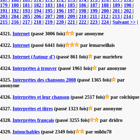
179
|
180
|
181
|
182
|
183
|
184
|
185
|
186
|
187
|
188
|
189
|
190
|
191
|
192
|
193
|
194
|
195
|
196
|
197
|
198
|
199
|
200
|
201
|
202
|
203
|
204
|
205
|
206
|
207
|
208
|
209
|
210
|
211
|
212
|
213
|
214
|
215
|
216
|
217
|
218
|
219
|
220
|
221
|
222
|
223
|
224
|
Suivant >>
|
4321.
Internet
(passé 3006 fois)
par anonyme
4322.
Internet
(passé 6441 fois)
par lemarseillais
4323.
Internet (Autour d')
(passé 861 fois)
par mariebru
4324.
Interprètes à trouver
(passé 1961 fois)
par anonyme
4325.
Interprètes des chansons 2008
(passé 1365 fois)
par
anonyme
4326.
Interprètes et leur chanson
(passé 2517 fois)
par colchique
4327.
Interprètes et titres
(passé 1323 fois)
par anonyme
4328.
Interprètes français
(passé 3255 fois)
par dridro
4329.
Intouchables
(passé 2349 fois)
par mildu78