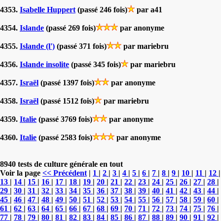
4353.
Isabelle Huppert
(passé 246 fois)
par a41
4354.
Islande
(passé 269 fois)
par anonyme
4355.
Islande (l')
(passé 371 fois)
par mariebru
4356.
Islande insolite
(passé 345 fois)
par mariebru
4357.
Israël
(passé 1397 fois)
par anonyme
4358.
Israël
(passé 1512 fois)
par mariebru
4359.
Italie
(passé 3769 fois)
par anonyme
4360.
Italie
(passé 2583 fois)
par anonyme
8940 tests de culture générale en tout
Voir la page
<< Précédent
|
1
|
2
|
3
|
4
|
5
|
6
|
7
|
8
|
9
|
10
|
11
|
12
|
13
|
14
|
15
|
16
|
17
|
18
|
19
|
20
|
21
|
22
|
23
|
24
|
25
|
26
|
27
|
28
|
29
|
30
|
31
|
32
|
33
|
34
|
35
|
36
|
37
|
38
|
39
|
40
|
41
|
42
|
43
|
44
|
45
|
46
|
47
|
48
|
49
|
50
|
51
|
52
|
53
|
54
|
55
|
56
|
57
|
58
|
59
|
60
|
61
|
62
|
63
|
64
|
65
|
66
|
67
|
68
|
69
|
70
|
71
|
72
|
73
|
74
|
75
|
76
|
77
|
78
|
79
|
80
|
81
|
82
|
83
|
84
|
85
|
86
|
87
|
88
|
89
|
90
|
91
|
92
|