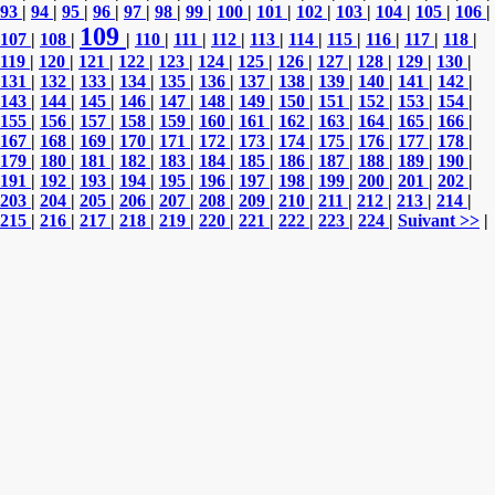
93
|
94
|
95
|
96
|
97
|
98
|
99
|
100
|
101
|
102
|
103
|
104
|
105
|
106
|
109
107
|
108
|
|
110
|
111
|
112
|
113
|
114
|
115
|
116
|
117
|
118
|
119
|
120
|
121
|
122
|
123
|
124
|
125
|
126
|
127
|
128
|
129
|
130
|
131
|
132
|
133
|
134
|
135
|
136
|
137
|
138
|
139
|
140
|
141
|
142
|
143
|
144
|
145
|
146
|
147
|
148
|
149
|
150
|
151
|
152
|
153
|
154
|
155
|
156
|
157
|
158
|
159
|
160
|
161
|
162
|
163
|
164
|
165
|
166
|
167
|
168
|
169
|
170
|
171
|
172
|
173
|
174
|
175
|
176
|
177
|
178
|
179
|
180
|
181
|
182
|
183
|
184
|
185
|
186
|
187
|
188
|
189
|
190
|
191
|
192
|
193
|
194
|
195
|
196
|
197
|
198
|
199
|
200
|
201
|
202
|
203
|
204
|
205
|
206
|
207
|
208
|
209
|
210
|
211
|
212
|
213
|
214
|
215
|
216
|
217
|
218
|
219
|
220
|
221
|
222
|
223
|
224
|
Suivant >>
|