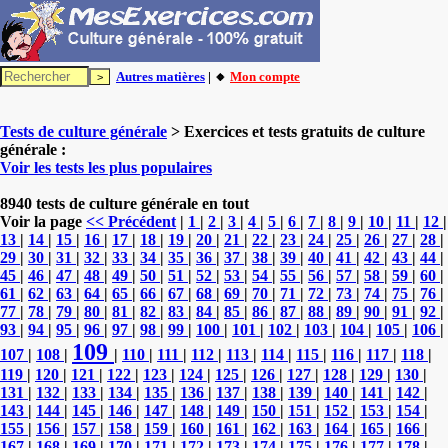
Autres matières
| 🔸
Mon compte
Tests de culture générale
> Exercices et tests gratuits de culture
générale :
Voir les tests les plus populaires
8940 tests de culture générale en tout
Voir la page
<< Précédent
|
1
|
2
|
3
|
4
|
5
|
6
|
7
|
8
|
9
|
10
|
11
|
12
|
13
|
14
|
15
|
16
|
17
|
18
|
19
|
20
|
21
|
22
|
23
|
24
|
25
|
26
|
27
|
28
|
29
|
30
|
31
|
32
|
33
|
34
|
35
|
36
|
37
|
38
|
39
|
40
|
41
|
42
|
43
|
44
|
45
|
46
|
47
|
48
|
49
|
50
|
51
|
52
|
53
|
54
|
55
|
56
|
57
|
58
|
59
|
60
|
61
|
62
|
63
|
64
|
65
|
66
|
67
|
68
|
69
|
70
|
71
|
72
|
73
|
74
|
75
|
76
|
77
|
78
|
79
|
80
|
81
|
82
|
83
|
84
|
85
|
86
|
87
|
88
|
89
|
90
|
91
|
92
|
93
|
94
|
95
|
96
|
97
|
98
|
99
|
100
|
101
|
102
|
103
|
104
|
105
|
106
|
109
107
|
108
|
|
110
|
111
|
112
|
113
|
114
|
115
|
116
|
117
|
118
|
119
|
120
|
121
|
122
|
123
|
124
|
125
|
126
|
127
|
128
|
129
|
130
|
131
|
132
|
133
|
134
|
135
|
136
|
137
|
138
|
139
|
140
|
141
|
142
|
143
|
144
|
145
|
146
|
147
|
148
|
149
|
150
|
151
|
152
|
153
|
154
|
155
|
156
|
157
|
158
|
159
|
160
|
161
|
162
|
163
|
164
|
165
|
166
|
167
|
168
|
169
|
170
|
171
|
172
|
173
|
174
|
175
|
176
|
177
|
178
|