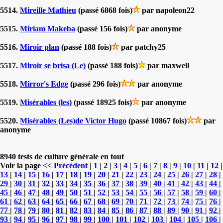
5514.
Mireille Mathieu
(passé 6868 fois)
par napoleon22
5515.
Miriam Makeba
(passé 156 fois)
par anonyme
5516.
Miroir plan
(passé 188 fois)
par patchy25
5517.
Miroir se brisa (Le)
(passé 188 fois)
par maxwell
5518.
Mirror's Edge
(passé 296 fois)
par anonyme
5519.
Misérables (les)
(passé 18925 fois)
par anonyme
5520.
Misérables (Les)de Victor Hugo
(passé 10867 fois)
par
anonyme
8940 tests de culture générale en tout
Voir la page
<< Précédent
|
1
|
2
|
3
|
4
|
5
|
6
|
7
|
8
|
9
|
10
|
11
|
12
|
13
|
14
|
15
|
16
|
17
|
18
|
19
|
20
|
21
|
22
|
23
|
24
|
25
|
26
|
27
|
28
|
29
|
30
|
31
|
32
|
33
|
34
|
35
|
36
|
37
|
38
|
39
|
40
|
41
|
42
|
43
|
44
|
45
|
46
|
47
|
48
|
49
|
50
|
51
|
52
|
53
|
54
|
55
|
56
|
57
|
58
|
59
|
60
|
61
|
62
|
63
|
64
|
65
|
66
|
67
|
68
|
69
|
70
|
71
|
72
|
73
|
74
|
75
|
76
|
77
|
78
|
79
|
80
|
81
|
82
|
83
|
84
|
85
|
86
|
87
|
88
|
89
|
90
|
91
|
92
|
93
|
94
|
95
|
96
|
97
|
98
|
99
|
100
|
101
|
102
|
103
|
104
|
105
|
106
|