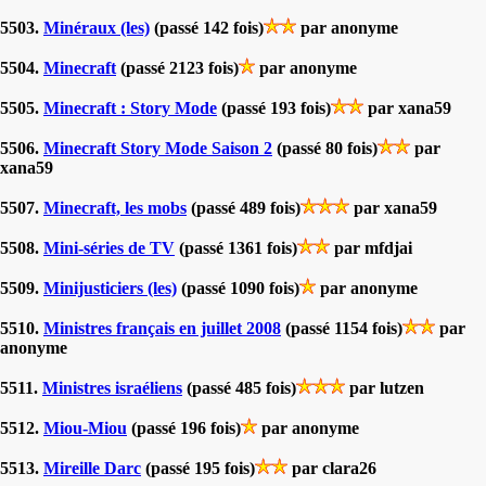
5503.
Minéraux (les)
(passé 142 fois)
par anonyme
5504.
Minecraft
(passé 2123 fois)
par anonyme
5505.
Minecraft : Story Mode
(passé 193 fois)
par xana59
5506.
Minecraft Story Mode Saison 2
(passé 80 fois)
par
xana59
5507.
Minecraft, les mobs
(passé 489 fois)
par xana59
5508.
Mini-séries de TV
(passé 1361 fois)
par mfdjai
5509.
Minijusticiers (les)
(passé 1090 fois)
par anonyme
5510.
Ministres français en juillet 2008
(passé 1154 fois)
par
anonyme
5511.
Ministres israéliens
(passé 485 fois)
par lutzen
5512.
Miou-Miou
(passé 196 fois)
par anonyme
5513.
Mireille Darc
(passé 195 fois)
par clara26