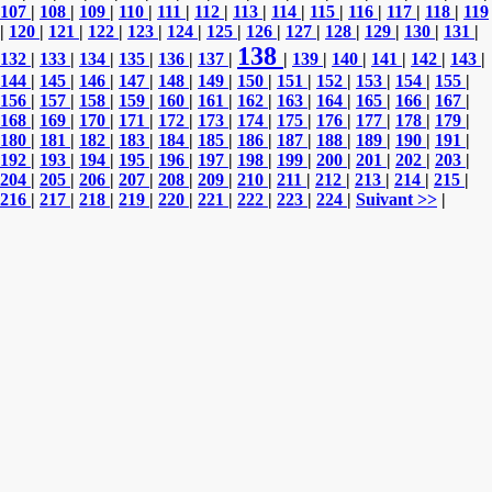
107
|
108
|
109
|
110
|
111
|
112
|
113
|
114
|
115
|
116
|
117
|
118
|
119
|
120
|
121
|
122
|
123
|
124
|
125
|
126
|
127
|
128
|
129
|
130
|
131
|
138
132
|
133
|
134
|
135
|
136
|
137
|
|
139
|
140
|
141
|
142
|
143
|
144
|
145
|
146
|
147
|
148
|
149
|
150
|
151
|
152
|
153
|
154
|
155
|
156
|
157
|
158
|
159
|
160
|
161
|
162
|
163
|
164
|
165
|
166
|
167
|
168
|
169
|
170
|
171
|
172
|
173
|
174
|
175
|
176
|
177
|
178
|
179
|
180
|
181
|
182
|
183
|
184
|
185
|
186
|
187
|
188
|
189
|
190
|
191
|
192
|
193
|
194
|
195
|
196
|
197
|
198
|
199
|
200
|
201
|
202
|
203
|
204
|
205
|
206
|
207
|
208
|
209
|
210
|
211
|
212
|
213
|
214
|
215
|
216
|
217
|
218
|
219
|
220
|
221
|
222
|
223
|
224
|
Suivant >>
|