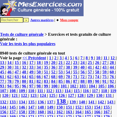
Autres matières
| 🔸
Mon compte
Tests de culture générale
> Exercices et tests gratuits de culture
générale :
Voir les tests les plus populaires
8940 tests de culture générale en tout
Voir la page
<< Précédent
|
1
|
2
|
3
|
4
|
5
|
6
|
7
|
8
|
9
|
10
|
11
|
12
|
13
|
14
|
15
|
16
|
17
|
18
|
19
|
20
|
21
|
22
|
23
|
24
|
25
|
26
|
27
|
28
|
29
|
30
|
31
|
32
|
33
|
34
|
35
|
36
|
37
|
38
|
39
|
40
|
41
|
42
|
43
|
44
|
45
|
46
|
47
|
48
|
49
|
50
|
51
|
52
|
53
|
54
|
55
|
56
|
57
|
58
|
59
|
60
|
61
|
62
|
63
|
64
|
65
|
66
|
67
|
68
|
69
|
70
|
71
|
72
|
73
|
74
|
75
|
76
|
77
|
78
|
79
|
80
|
81
|
82
|
83
|
84
|
85
|
86
|
87
|
88
|
89
|
90
|
91
|
92
|
93
|
94
|
95
|
96
|
97
|
98
|
99
|
100
|
101
|
102
|
103
|
104
|
105
|
106
|
107
|
108
|
109
|
110
|
111
|
112
|
113
|
114
|
115
|
116
|
117
|
118
|
119
|
120
|
121
|
122
|
123
|
124
|
125
|
126
|
127
|
128
|
129
|
130
|
131
|
138
132
|
133
|
134
|
135
|
136
|
137
|
|
139
|
140
|
141
|
142
|
143
|
144
|
145
|
146
|
147
|
148
|
149
|
150
|
151
|
152
|
153
|
154
|
155
|
156
|
157
|
158
|
159
|
160
|
161
|
162
|
163
|
164
|
165
|
166
|
167
|
168
|
169
|
170
|
171
|
172
|
173
|
174
|
175
|
176
|
177
|
178
|
179
|