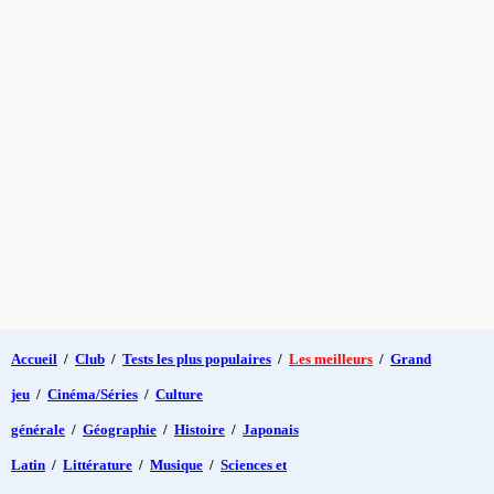
Accueil
/
Club
/
Tests les plus populaires
/
Les meilleurs
/
Grand
jeu
/
Cinéma/Séries
/
Culture
générale
/
Géographie
/
Histoire
/
Japonais
Latin
/
Littérature
/
Musique
/
Sciences et