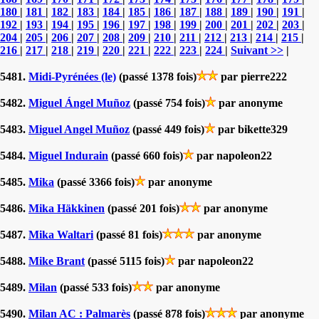
180
|
181
|
182
|
183
|
184
|
185
|
186
|
187
|
188
|
189
|
190
|
191
|
192
|
193
|
194
|
195
|
196
|
197
|
198
|
199
|
200
|
201
|
202
|
203
|
204
|
205
|
206
|
207
|
208
|
209
|
210
|
211
|
212
|
213
|
214
|
215
|
216
|
217
|
218
|
219
|
220
|
221
|
222
|
223
|
224
|
Suivant >>
|
5481.
Midi-Pyrénées (le)
(passé 1378 fois)
par pierre222
5482.
Miguel Ángel Muñoz
(passé 754 fois)
par anonyme
5483.
Miguel Angel Muñoz
(passé 449 fois)
par bikette329
5484.
Miguel Indurain
(passé 660 fois)
par napoleon22
5485.
Mika
(passé 3366 fois)
par anonyme
5486.
Mika Häkkinen
(passé 201 fois)
par anonyme
5487.
Mika Waltari
(passé 81 fois)
par anonyme
5488.
Mike Brant
(passé 5115 fois)
par napoleon22
5489.
Milan
(passé 533 fois)
par anonyme
5490.
Milan AC : Palmarès
(passé 878 fois)
par anonyme