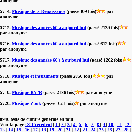
anonyme
5714.
Musique de la Renaissance
(passé 309 fois)
par
anonyme
5715.
Musique des années 60 à aujourd'hui
(passé 2139 fois)
par anonyme
5716.
Musique des années 60 à aujourd'hui
(passé 612 fois)
par anonyme
5717.
Musique des années 60's à aujourd'hui
(passé 1202 fois)
par anonyme
5718.
Musique et instruments
(passé 2856 fois)
par
anonyme
5719.
Musique R'n'B
(passé 2186 fois)
par anonyme
5720.
Musique Zouk
(passé 1621 fois)
par anonyme
8940 tests de culture générale en tout
Voir la page
<< Précédent
|
1
|
2
|
3
|
4
|
5
|
6
|
7
|
8
|
9
|
10
|
11
|
12
|
13
|
14
|
15
|
16
|
17
|
18
|
19
|
20
|
21
|
22
|
23
|
24
|
25
|
26
|
27
|
28
|