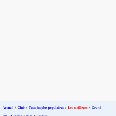
Accueil
/
Club
/
Tests les plus populaires
/
Les meilleurs
/
Grand
jeu
/
Cinéma/Séries
/
Culture