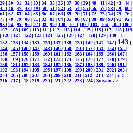
29
|
30
|
31
|
32
|
33
|
34
|
35
|
36
|
37
|
38
|
39
|
40
|
41
|
42
|
43
|
44
|
45
|
46
|
47
|
48
|
49
|
50
|
51
|
52
|
53
|
54
|
55
|
56
|
57
|
58
|
59
|
60
|
61
|
62
|
63
|
64
|
65
|
66
|
67
|
68
|
69
|
70
|
71
|
72
|
73
|
74
|
75
|
76
|
77
|
78
|
79
|
80
|
81
|
82
|
83
|
84
|
85
|
86
|
87
|
88
|
89
|
90
|
91
|
92
|
93
|
94
|
95
|
96
|
97
|
98
|
99
|
100
|
101
|
102
|
103
|
104
|
105
|
106
|
107
|
108
|
109
|
110
|
111
|
112
|
113
|
114
|
115
|
116
|
117
|
118
|
119
|
120
|
121
|
122
|
123
|
124
|
125
|
126
|
127
|
128
|
129
|
130
|
131
|
143
132
|
133
|
134
|
135
|
136
|
137
|
138
|
139
|
140
|
141
|
142
|
|
144
|
145
|
146
|
147
|
148
|
149
|
150
|
151
|
152
|
153
|
154
|
155
|
156
|
157
|
158
|
159
|
160
|
161
|
162
|
163
|
164
|
165
|
166
|
167
|
168
|
169
|
170
|
171
|
172
|
173
|
174
|
175
|
176
|
177
|
178
|
179
|
180
|
181
|
182
|
183
|
184
|
185
|
186
|
187
|
188
|
189
|
190
|
191
|
192
|
193
|
194
|
195
|
196
|
197
|
198
|
199
|
200
|
201
|
202
|
203
|
204
|
205
|
206
|
207
|
208
|
209
|
210
|
211
|
212
|
213
|
214
|
215
|
216
|
217
|
218
|
219
|
220
|
221
|
222
|
223
|
224
|
Suivant >>
|