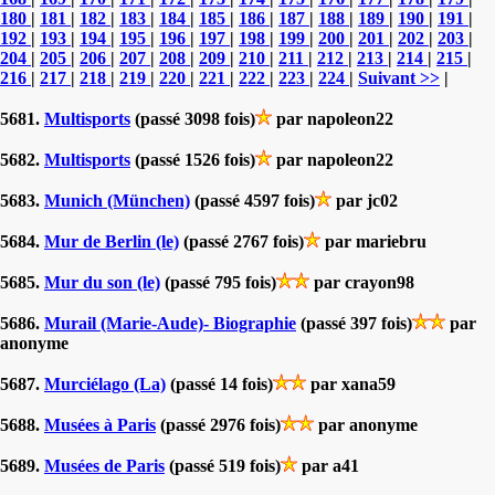
180
|
181
|
182
|
183
|
184
|
185
|
186
|
187
|
188
|
189
|
190
|
191
|
192
|
193
|
194
|
195
|
196
|
197
|
198
|
199
|
200
|
201
|
202
|
203
|
204
|
205
|
206
|
207
|
208
|
209
|
210
|
211
|
212
|
213
|
214
|
215
|
216
|
217
|
218
|
219
|
220
|
221
|
222
|
223
|
224
|
Suivant >>
|
5681.
Multisports
(passé 3098 fois)
par napoleon22
5682.
Multisports
(passé 1526 fois)
par napoleon22
5683.
Munich (München)
(passé 4597 fois)
par jc02
5684.
Mur de Berlin (le)
(passé 2767 fois)
par mariebru
5685.
Mur du son (le)
(passé 795 fois)
par crayon98
5686.
Murail (Marie-Aude)- Biographie
(passé 397 fois)
par
anonyme
5687.
Murciélago (La)
(passé 14 fois)
par xana59
5688.
Musées à Paris
(passé 2976 fois)
par anonyme
5689.
Musées de Paris
(passé 519 fois)
par a41