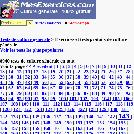
Autres matières
| 🔸
Mon compte
Tests de culture générale
> Exercices et tests gratuits de culture
générale :
Voir les tests les plus populaires
8940 tests de culture générale en tout
Voir la page
<< Précédent
|
1
|
2
|
3
|
4
|
5
|
6
|
7
|
8
|
9
|
10
|
11
|
12
|
13
|
14
|
15
|
16
|
17
|
18
|
19
|
20
|
21
|
22
|
23
|
24
|
25
|
26
|
27
|
28
|
29
|
30
|
31
|
32
|
33
|
34
|
35
|
36
|
37
|
38
|
39
|
40
|
41
|
42
|
43
|
44
|
45
|
46
|
47
|
48
|
49
|
50
|
51
|
52
|
53
|
54
|
55
|
56
|
57
|
58
|
59
|
60
|
61
|
62
|
63
|
64
|
65
|
66
|
67
|
68
|
69
|
70
|
71
|
72
|
73
|
74
|
75
|
76
|
77
|
78
|
79
|
80
|
81
|
82
|
83
|
84
|
85
|
86
|
87
|
88
|
89
|
90
|
91
|
92
|
93
|
94
|
95
|
96
|
97
|
98
|
99
|
100
|
101
|
102
|
103
|
104
|
105
|
106
|
107
|
108
|
109
|
110
|
111
|
112
|
113
|
114
|
115
|
116
|
117
|
118
|
119
|
120
|
121
|
122
|
123
|
124
|
125
|
126
|
127
|
128
|
129
|
130
|
131
|
143
132
|
133
|
134
|
135
|
136
|
137
|
138
|
139
|
140
|
141
|
142
|
|
144
|
145
|
146
|
147
|
148
|
149
|
150
|
151
|
152
|
153
|
154
|
155
|
156
|
157
|
158
|
159
|
160
|
161
|
162
|
163
|
164
|
165
|
166
|
167
|
168
|
169
|
170
|
171
|
172
|
173
|
174
|
175
|
176
|
177
|
178
|
179
|