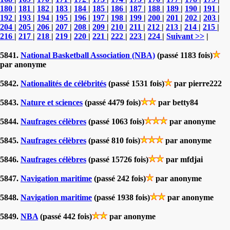
180
|
181
|
182
|
183
|
184
|
185
|
186
|
187
|
188
|
189
|
190
|
191
|
192
|
193
|
194
|
195
|
196
|
197
|
198
|
199
|
200
|
201
|
202
|
203
|
204
|
205
|
206
|
207
|
208
|
209
|
210
|
211
|
212
|
213
|
214
|
215
|
216
|
217
|
218
|
219
|
220
|
221
|
222
|
223
|
224
|
Suivant >>
|
5841.
National Basketball Association (NBA)
(passé 1183 fois)
par anonyme
5842.
Nationalités de célébrités
(passé 1531 fois)
par pierre222
5843.
Nature et sciences
(passé 4479 fois)
par betty84
5844.
Naufrages célèbres
(passé 1063 fois)
par anonyme
5845.
Naufrages célèbres
(passé 810 fois)
par anonyme
5846.
Naufrages célèbres
(passé 15726 fois)
par mfdjai
5847.
Navigation maritime
(passé 242 fois)
par anonyme
5848.
Navigation maritime
(passé 1938 fois)
par anonyme
5849.
NBA
(passé 442 fois)
par anonyme