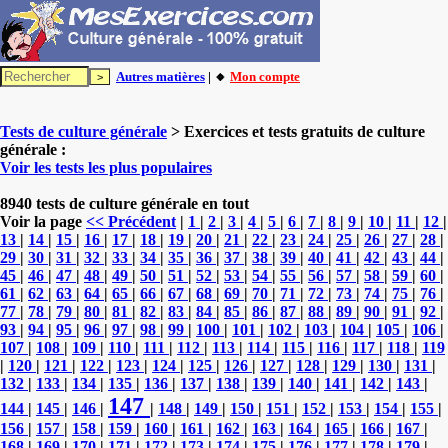
Autres matières
| 🔸
Mon compte
Tests de culture générale
> Exercices et tests gratuits de culture
générale :
Voir les tests les plus populaires
8940 tests de culture générale en tout
Voir la page
<< Précédent
|
1
|
2
|
3
|
4
|
5
|
6
|
7
|
8
|
9
|
10
|
11
|
12
|
13
|
14
|
15
|
16
|
17
|
18
|
19
|
20
|
21
|
22
|
23
|
24
|
25
|
26
|
27
|
28
|
29
|
30
|
31
|
32
|
33
|
34
|
35
|
36
|
37
|
38
|
39
|
40
|
41
|
42
|
43
|
44
|
45
|
46
|
47
|
48
|
49
|
50
|
51
|
52
|
53
|
54
|
55
|
56
|
57
|
58
|
59
|
60
|
61
|
62
|
63
|
64
|
65
|
66
|
67
|
68
|
69
|
70
|
71
|
72
|
73
|
74
|
75
|
76
|
77
|
78
|
79
|
80
|
81
|
82
|
83
|
84
|
85
|
86
|
87
|
88
|
89
|
90
|
91
|
92
|
93
|
94
|
95
|
96
|
97
|
98
|
99
|
100
|
101
|
102
|
103
|
104
|
105
|
106
|
107
|
108
|
109
|
110
|
111
|
112
|
113
|
114
|
115
|
116
|
117
|
118
|
119
|
120
|
121
|
122
|
123
|
124
|
125
|
126
|
127
|
128
|
129
|
130
|
131
|
132
|
133
|
134
|
135
|
136
|
137
|
138
|
139
|
140
|
141
|
142
|
143
|
147
144
|
145
|
146
|
|
148
|
149
|
150
|
151
|
152
|
153
|
154
|
155
|
156
|
157
|
158
|
159
|
160
|
161
|
162
|
163
|
164
|
165
|
166
|
167
|
168
|
169
|
170
|
171
|
172
|
173
|
174
|
175
|
176
|
177
|
178
|
179
|