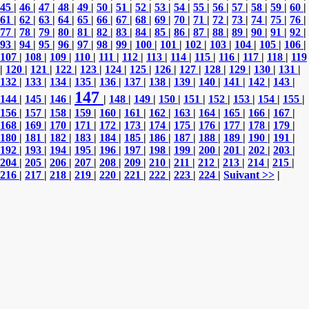
45
|
46
|
47
|
48
|
49
|
50
|
51
|
52
|
53
|
54
|
55
|
56
|
57
|
58
|
59
|
60
|
61
|
62
|
63
|
64
|
65
|
66
|
67
|
68
|
69
|
70
|
71
|
72
|
73
|
74
|
75
|
76
|
77
|
78
|
79
|
80
|
81
|
82
|
83
|
84
|
85
|
86
|
87
|
88
|
89
|
90
|
91
|
92
|
93
|
94
|
95
|
96
|
97
|
98
|
99
|
100
|
101
|
102
|
103
|
104
|
105
|
106
|
107
|
108
|
109
|
110
|
111
|
112
|
113
|
114
|
115
|
116
|
117
|
118
|
119
|
120
|
121
|
122
|
123
|
124
|
125
|
126
|
127
|
128
|
129
|
130
|
131
|
132
|
133
|
134
|
135
|
136
|
137
|
138
|
139
|
140
|
141
|
142
|
143
|
147
144
|
145
|
146
|
|
148
|
149
|
150
|
151
|
152
|
153
|
154
|
155
|
156
|
157
|
158
|
159
|
160
|
161
|
162
|
163
|
164
|
165
|
166
|
167
|
168
|
169
|
170
|
171
|
172
|
173
|
174
|
175
|
176
|
177
|
178
|
179
|
180
|
181
|
182
|
183
|
184
|
185
|
186
|
187
|
188
|
189
|
190
|
191
|
192
|
193
|
194
|
195
|
196
|
197
|
198
|
199
|
200
|
201
|
202
|
203
|
204
|
205
|
206
|
207
|
208
|
209
|
210
|
211
|
212
|
213
|
214
|
215
|
216
|
217
|
218
|
219
|
220
|
221
|
222
|
223
|
224
|
Suivant >>
|