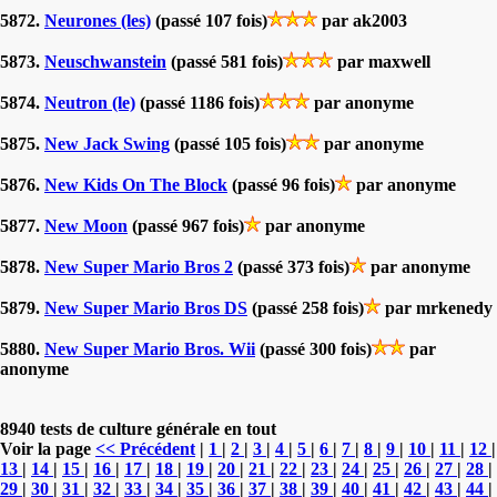
5872.
Neurones (les)
(passé 107 fois)
par ak2003
5873.
Neuschwanstein
(passé 581 fois)
par maxwell
5874.
Neutron (le)
(passé 1186 fois)
par anonyme
5875.
New Jack Swing
(passé 105 fois)
par anonyme
5876.
New Kids On The Block
(passé 96 fois)
par anonyme
5877.
New Moon
(passé 967 fois)
par anonyme
5878.
New Super Mario Bros 2
(passé 373 fois)
par anonyme
5879.
New Super Mario Bros DS
(passé 258 fois)
par mrkenedy
5880.
New Super Mario Bros. Wii
(passé 300 fois)
par
anonyme
8940 tests de culture générale en tout
Voir la page
<< Précédent
|
1
|
2
|
3
|
4
|
5
|
6
|
7
|
8
|
9
|
10
|
11
|
12
|
13
|
14
|
15
|
16
|
17
|
18
|
19
|
20
|
21
|
22
|
23
|
24
|
25
|
26
|
27
|
28
|
29
|
30
|
31
|
32
|
33
|
34
|
35
|
36
|
37
|
38
|
39
|
40
|
41
|
42
|
43
|
44
|