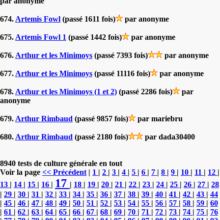
par anonyme
674.
Artemis Fowl
(passé 1611 fois)
par anonyme
675.
Artemis Fowl 1
(passé 1442 fois)
par anonyme
676.
Arthur et les Minimoys
(passé 7393 fois)
par anonyme
677.
Arthur et les Minimoys
(passé 11116 fois)
par anonyme
678.
Arthur et les Minimoys (1 et 2)
(passé 2286 fois)
par
anonyme
679.
Arthur Rimbaud
(passé 9857 fois)
par mariebru
680.
Arthur Rimbaud
(passé 2180 fois)
par dada30400
8940 tests de culture générale en tout
Voir la page
<< Précédent
|
1
|
2
|
3
|
4
|
5
|
6
|
7
|
8
|
9
|
10
|
11
|
12
|
17
13
|
14
|
15
|
16
|
|
18
|
19
|
20
|
21
|
22
|
23
|
24
|
25
|
26
|
27
|
28
|
29
|
30
|
31
|
32
|
33
|
34
|
35
|
36
|
37
|
38
|
39
|
40
|
41
|
42
|
43
|
44
|
45
|
46
|
47
|
48
|
49
|
50
|
51
|
52
|
53
|
54
|
55
|
56
|
57
|
58
|
59
|
60
|
61
|
62
|
63
|
64
|
65
|
66
|
67
|
68
|
69
|
70
|
71
|
72
|
73
|
74
|
75
|
76