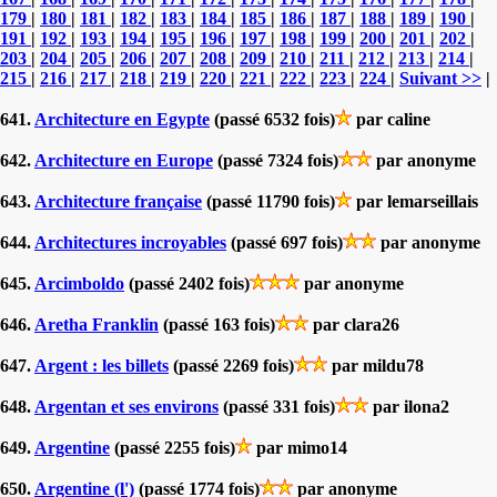
179
|
180
|
181
|
182
|
183
|
184
|
185
|
186
|
187
|
188
|
189
|
190
|
191
|
192
|
193
|
194
|
195
|
196
|
197
|
198
|
199
|
200
|
201
|
202
|
203
|
204
|
205
|
206
|
207
|
208
|
209
|
210
|
211
|
212
|
213
|
214
|
215
|
216
|
217
|
218
|
219
|
220
|
221
|
222
|
223
|
224
|
Suivant >>
|
641.
Architecture en Egypte
(passé 6532 fois)
par caline
642.
Architecture en Europe
(passé 7324 fois)
par anonyme
643.
Architecture française
(passé 11790 fois)
par lemarseillais
644.
Architectures incroyables
(passé 697 fois)
par anonyme
645.
Arcimboldo
(passé 2402 fois)
par anonyme
646.
Aretha Franklin
(passé 163 fois)
par clara26
647.
Argent : les billets
(passé 2269 fois)
par mildu78
648.
Argentan et ses environs
(passé 331 fois)
par ilona2
649.
Argentine
(passé 2255 fois)
par mimo14
650.
Argentine (l')
(passé 1774 fois)
par anonyme