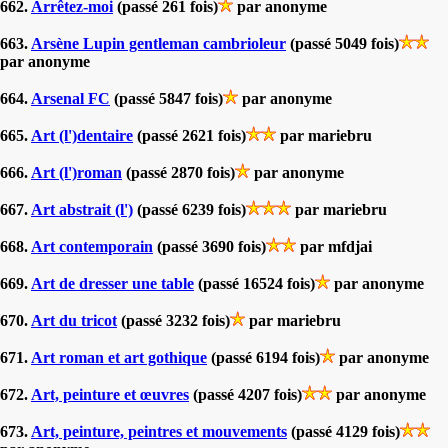
662.
Arrêtez-moi
(passé 261 fois)
par anonyme
663.
Arsène Lupin gentleman cambrioleur
(passé 5049 fois)
par anonyme
664.
Arsenal FC
(passé 5847 fois)
par anonyme
665.
Art (l')dentaire
(passé 2621 fois)
par mariebru
666.
Art (l')roman
(passé 2870 fois)
par anonyme
667.
Art abstrait (l')
(passé 6239 fois)
par mariebru
668.
Art contemporain
(passé 3690 fois)
par mfdjai
669.
Art de dresser une table
(passé 16524 fois)
par anonyme
670.
Art du tricot
(passé 3232 fois)
par mariebru
671.
Art roman et art gothique
(passé 6194 fois)
par anonyme
672.
Art, peinture et œuvres
(passé 4207 fois)
par anonyme
673.
Art, peinture, peintres et mouvements
(passé 4129 fois)