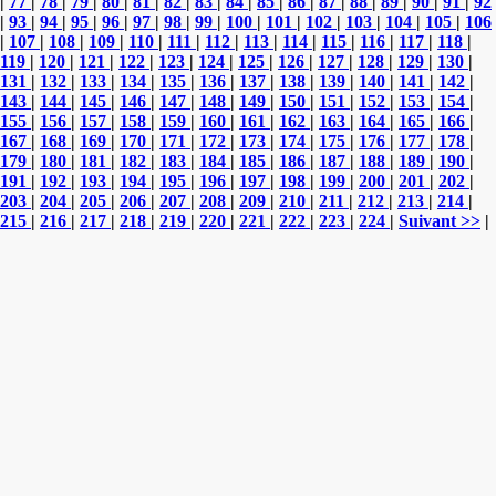
|
77
|
78
|
79
|
80
|
81
|
82
|
83
|
84
|
85
|
86
|
87
|
88
|
89
|
90
|
91
|
92
|
93
|
94
|
95
|
96
|
97
|
98
|
99
|
100
|
101
|
102
|
103
|
104
|
105
|
106
|
107
|
108
|
109
|
110
|
111
|
112
|
113
|
114
|
115
|
116
|
117
|
118
|
119
|
120
|
121
|
122
|
123
|
124
|
125
|
126
|
127
|
128
|
129
|
130
|
131
|
132
|
133
|
134
|
135
|
136
|
137
|
138
|
139
|
140
|
141
|
142
|
143
|
144
|
145
|
146
|
147
|
148
|
149
|
150
|
151
|
152
|
153
|
154
|
155
|
156
|
157
|
158
|
159
|
160
|
161
|
162
|
163
|
164
|
165
|
166
|
167
|
168
|
169
|
170
|
171
|
172
|
173
|
174
|
175
|
176
|
177
|
178
|
179
|
180
|
181
|
182
|
183
|
184
|
185
|
186
|
187
|
188
|
189
|
190
|
191
|
192
|
193
|
194
|
195
|
196
|
197
|
198
|
199
|
200
|
201
|
202
|
203
|
204
|
205
|
206
|
207
|
208
|
209
|
210
|
211
|
212
|
213
|
214
|
215
|
216
|
217
|
218
|
219
|
220
|
221
|
222
|
223
|
224
|
Suivant >>
|