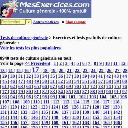
Autres matières
| 🔸
Mon compte
Tests de culture générale
> Exercices et tests gratuits de culture
générale :
Voir les tests les plus populaires
8940 tests de culture générale en tout
Voir la page
<< Précédent
|
1
|
2
|
3
|
4
|
5
|
6
|
7
|
8
|
9
|
10
|
11
|
12
|
17
13
|
14
|
15
|
16
|
|
18
|
19
|
20
|
21
|
22
|
23
|
24
|
25
|
26
|
27
|
28
|
29
|
30
|
31
|
32
|
33
|
34
|
35
|
36
|
37
|
38
|
39
|
40
|
41
|
42
|
43
|
44
|
45
|
46
|
47
|
48
|
49
|
50
|
51
|
52
|
53
|
54
|
55
|
56
|
57
|
58
|
59
|
60
|
61
|
62
|
63
|
64
|
65
|
66
|
67
|
68
|
69
|
70
|
71
|
72
|
73
|
74
|
75
|
76
|
77
|
78
|
79
|
80
|
81
|
82
|
83
|
84
|
85
|
86
|
87
|
88
|
89
|
90
|
91
|
92
|
93
|
94
|
95
|
96
|
97
|
98
|
99
|
100
|
101
|
102
|
103
|
104
|
105
|
106
|
107
|
108
|
109
|
110
|
111
|
112
|
113
|
114
|
115
|
116
|
117
|
118
|
119
|
120
|
121
|
122
|
123
|
124
|
125
|
126
|
127
|
128
|
129
|
130
|
131
|
132
|
133
|
134
|
135
|
136
|
137
|
138
|
139
|
140
|
141
|
142
|
143
|
144
|
145
|
146
|
147
|
148
|
149
|
150
|
151
|
152
|
153
|
154
|
155
|
156
|
157
|
158
|
159
|
160
|
161
|
162
|
163
|
164
|
165
|
166
|
167
|
168
|
169
|
170
|
171
|
172
|
173
|
174
|
175
|
176
|
177
|
178
|