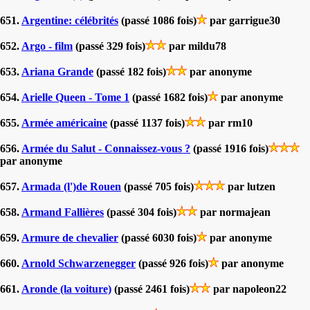
651.
Argentine: célébrités
(passé 1086 fois)
par garrigue30
652.
Argo - film
(passé 329 fois)
par mildu78
653.
Ariana Grande
(passé 182 fois)
par anonyme
654.
Arielle Queen - Tome 1
(passé 1682 fois)
par anonyme
655.
Armée américaine
(passé 1137 fois)
par rm10
656.
Armée du Salut - Connaissez-vous ?
(passé 1916 fois)
par anonyme
657.
Armada (l')de Rouen
(passé 705 fois)
par lutzen
658.
Armand Fallières
(passé 304 fois)
par normajean
659.
Armure de chevalier
(passé 6030 fois)
par anonyme
660.
Arnold Schwarzenegger
(passé 926 fois)
par anonyme
661.
Aronde (la voiture)
(passé 2461 fois)
par napoleon22