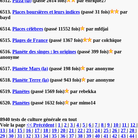
6512.
Pizza (la)
(passé 2614 fois)
par enrique27
6513.
Places boursières et leurs indices
(passé 31 fois)
par
bayd
6514.
Places célèbres
(passé 11552 fois)
par mfdjai
6515.
Plages de France
(passé 1367 fois)
par colchique
6516.
Planète des singes : les origines
(passé 399 fois)
par
anonyme
6517.
Planète Mars (la)
(passé 198 fois)
par anonyme
6518.
Planète Terre (la)
(passé 943 fois)
par anonyme
6519.
Planètes
(passé 1569 fois)
par rebekka
6520.
Planètes
(passé 1632 fois)
par mimo14
8940 tests de culture générale en tout
Voir la page
<< Précédent
|
1
|
2
|
3
|
4
|
5
|
6
|
7
|
8
|
9
|
10
|
11
|
12
|
13
|
14
|
15
|
16
|
17
|
18
|
19
|
20
|
21
|
22
|
23
|
24
|
25
|
26
|
27
|
28
|
29
|
30
|
31
|
32
|
33
|
34
|
35
|
36
|
37
|
38
|
39
|
40
|
41
|
42
|
43
|
44
|