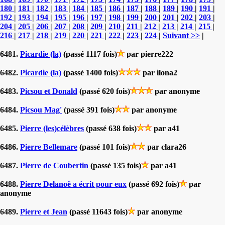
180
|
181
|
182
|
183
|
184
|
185
|
186
|
187
|
188
|
189
|
190
|
191
|
192
|
193
|
194
|
195
|
196
|
197
|
198
|
199
|
200
|
201
|
202
|
203
|
204
|
205
|
206
|
207
|
208
|
209
|
210
|
211
|
212
|
213
|
214
|
215
|
216
|
217
|
218
|
219
|
220
|
221
|
222
|
223
|
224
|
Suivant >>
|
6481.
Picardie (la)
(passé 1117 fois)
par pierre222
6482.
Picardie (la)
(passé 1400 fois)
par ilona2
6483.
Picsou et Donald
(passé 620 fois)
par anonyme
6484.
Picsou Mag'
(passé 391 fois)
par anonyme
6485.
Pierre (les)célèbres
(passé 638 fois)
par a41
6486.
Pierre Bellemare
(passé 101 fois)
par clara26
6487.
Pierre de Coubertin
(passé 135 fois)
par a41
6488.
Pierre Delanoë a écrit pour eux
(passé 692 fois)
par
anonyme
6489.
Pierre et Jean
(passé 11643 fois)
par anonyme