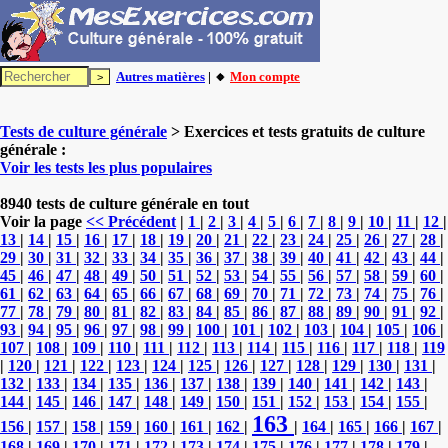
Autres matières
| 🔸
Mon compte
Tests de culture générale
> Exercices et tests gratuits de culture
générale :
Voir les tests les plus populaires
8940 tests de culture générale en tout
Voir la page
<< Précédent
|
1
|
2
|
3
|
4
|
5
|
6
|
7
|
8
|
9
|
10
|
11
|
12
|
13
|
14
|
15
|
16
|
17
|
18
|
19
|
20
|
21
|
22
|
23
|
24
|
25
|
26
|
27
|
28
|
29
|
30
|
31
|
32
|
33
|
34
|
35
|
36
|
37
|
38
|
39
|
40
|
41
|
42
|
43
|
44
|
45
|
46
|
47
|
48
|
49
|
50
|
51
|
52
|
53
|
54
|
55
|
56
|
57
|
58
|
59
|
60
|
61
|
62
|
63
|
64
|
65
|
66
|
67
|
68
|
69
|
70
|
71
|
72
|
73
|
74
|
75
|
76
|
77
|
78
|
79
|
80
|
81
|
82
|
83
|
84
|
85
|
86
|
87
|
88
|
89
|
90
|
91
|
92
|
93
|
94
|
95
|
96
|
97
|
98
|
99
|
100
|
101
|
102
|
103
|
104
|
105
|
106
|
107
|
108
|
109
|
110
|
111
|
112
|
113
|
114
|
115
|
116
|
117
|
118
|
119
|
120
|
121
|
122
|
123
|
124
|
125
|
126
|
127
|
128
|
129
|
130
|
131
|
132
|
133
|
134
|
135
|
136
|
137
|
138
|
139
|
140
|
141
|
142
|
143
|
144
|
145
|
146
|
147
|
148
|
149
|
150
|
151
|
152
|
153
|
154
|
155
|
163
156
|
157
|
158
|
159
|
160
|
161
|
162
|
|
164
|
165
|
166
|
167
|
168
|
169
|
170
|
171
|
172
|
173
|
174
|
175
|
176
|
177
|
178
|
179
|