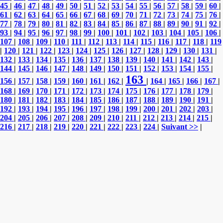
45
|
46
|
47
|
48
|
49
|
50
|
51
|
52
|
53
|
54
|
55
|
56
|
57
|
58
|
59
|
60
|
61
|
62
|
63
|
64
|
65
|
66
|
67
|
68
|
69
|
70
|
71
|
72
|
73
|
74
|
75
|
76
|
77
|
78
|
79
|
80
|
81
|
82
|
83
|
84
|
85
|
86
|
87
|
88
|
89
|
90
|
91
|
92
|
93
|
94
|
95
|
96
|
97
|
98
|
99
|
100
|
101
|
102
|
103
|
104
|
105
|
106
|
107
|
108
|
109
|
110
|
111
|
112
|
113
|
114
|
115
|
116
|
117
|
118
|
119
|
120
|
121
|
122
|
123
|
124
|
125
|
126
|
127
|
128
|
129
|
130
|
131
|
132
|
133
|
134
|
135
|
136
|
137
|
138
|
139
|
140
|
141
|
142
|
143
|
144
|
145
|
146
|
147
|
148
|
149
|
150
|
151
|
152
|
153
|
154
|
155
|
163
156
|
157
|
158
|
159
|
160
|
161
|
162
|
|
164
|
165
|
166
|
167
|
168
|
169
|
170
|
171
|
172
|
173
|
174
|
175
|
176
|
177
|
178
|
179
|
180
|
181
|
182
|
183
|
184
|
185
|
186
|
187
|
188
|
189
|
190
|
191
|
192
|
193
|
194
|
195
|
196
|
197
|
198
|
199
|
200
|
201
|
202
|
203
|
204
|
205
|
206
|
207
|
208
|
209
|
210
|
211
|
212
|
213
|
214
|
215
|
216
|
217
|
218
|
219
|
220
|
221
|
222
|
223
|
224
|
Suivant >>
|