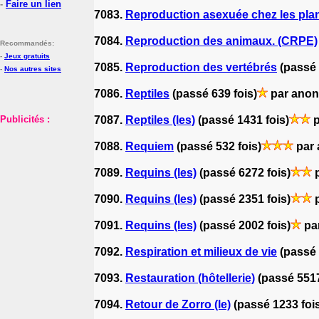
-
Faire un lien
7083.
Reproduction asexuée chez les pla
7084.
Reproduction des animaux. (CRPE)
Recommandés:
-
Jeux gratuits
7085.
Reproduction des vertébrés
(passé 
-
Nos autres sites
7086.
Reptiles
(passé 639 fois)
par ano
Publicités :
7087.
Reptiles (les)
(passé 1431 fois)
p
7088.
Requiem
(passé 532 fois)
par
7089.
Requins (les)
(passé 6272 fois)
p
7090.
Requins (les)
(passé 2351 fois)
p
7091.
Requins (les)
(passé 2002 fois)
pa
7092.
Respiration et milieux de vie
(passé 
7093.
Restauration (hôtellerie)
(passé 5517
7094.
Retour de Zorro (le)
(passé 1233 foi