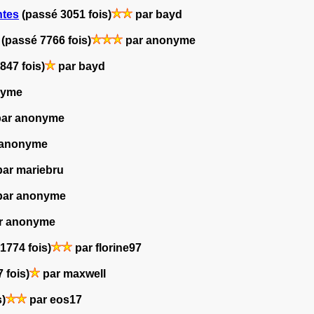
ntes
(passé 3051 fois)
par bayd
(passé 7766 fois)
par anonyme
847 fois)
par bayd
nyme
ar anonyme
 anonyme
ar mariebru
ar anonyme
r anonyme
1774 fois)
par florine97
 fois)
par maxwell
s)
par eos17