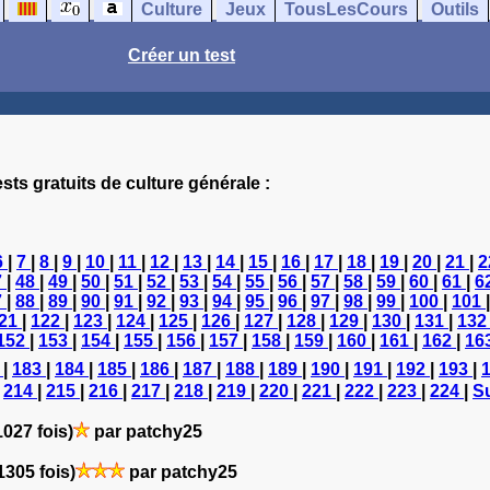
Culture
Jeux
TousLesCours
Outils
Créer un test
sts gratuits de culture générale :
6
|
7
|
8
|
9
|
10
|
11
|
12
|
13
|
14
|
15
|
16
|
17
|
18
|
19
|
20
|
21
|
2
7
|
48
|
49
|
50
|
51
|
52
|
53
|
54
|
55
|
56
|
57
|
58
|
59
|
60
|
61
|
6
7
|
88
|
89
|
90
|
91
|
92
|
93
|
94
|
95
|
96
|
97
|
98
|
99
|
100
|
101
21
|
122
|
123
|
124
|
125
|
126
|
127
|
128
|
129
|
130
|
131
|
13
152
|
153
|
154
|
155
|
156
|
157
|
158
|
159
|
160
|
161
|
162
|
16
2
|
183
|
184
|
185
|
186
|
187
|
188
|
189
|
190
|
191
|
192
|
193
|
|
214
|
215
|
216
|
217
|
218
|
219
|
220
|
221
|
222
|
223
|
224
|
Su
027 fois)
par patchy25
1305 fois)
par patchy25