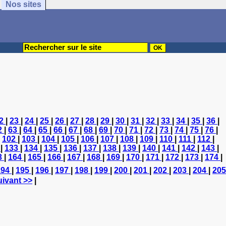
Nos sites
2
|
23
|
24
|
25
|
26
|
27
|
28
|
29
|
30
|
31
|
32
|
33
|
34
|
35
|
36
|
2
|
63
|
64
|
65
|
66
|
67
|
68
|
69
|
70
|
71
|
72
|
73
|
74
|
75
|
76
|
|
102
|
103
|
104
|
105
|
106
|
107
|
108
|
109
|
110
|
111
|
112
|
2
|
133
|
134
|
135
|
136
|
137
|
138
|
139
|
140
|
141
|
142
|
143
|
3
|
164
|
165
|
166
|
167
|
168
|
169
|
170
|
171
|
172
|
173
|
174
|
194
|
195
|
196
|
197
|
198
|
199
|
200
|
201
|
202
|
203
|
204
|
205
ivant >>
|