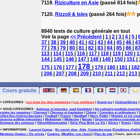
7119.
Riziculture en Asie
(passé 814 fois)
7120.
Rizzoli & Isles
(passé 264 fois)
p
8940 tests de culture générale en tout
Voir la page
<< Précédent
|
1
|
2
|
3
|
4
|
5
|
37
|
38
|
39
|
40
|
41
|
42
|
43
|
44
|
45
|
46
|
4
77
|
78
|
79
|
80
|
81
|
82
|
83
|
84
|
85
|
86
|
8
113
|
114
|
115
|
116
|
117
|
118
|
119
|
120
|
1
144
|
145
|
146
|
147
|
148
|
149
|
150
|
151
|
178
175
|
176
|
177
|
|
179
|
180
|
181
|
18
|
206
|
207
|
208
|
209
|
210
|
211
|
212
|
213
Cours gratuits
> CATEGORIES :
Les tests les plus populaires
|
Les meilleurs
|
Grand jeu
|
Cinéma/Séries
> SOUS-CATEGORIES :
Animaux et insectes, sauf équitation
|
Art culinaire-produits-nourrit
contre les vampires
|
Charmed
|
Chevaux et équitation
|
Chimie
|
Consoles et ordinateurs
|
côtes-îles-rivières-barrages
|
Football
|
France
|
Handball
|
Harry Potter
|
Histoire et vie cou
oeuvres-solfège-interprètes
|
Mythologie
|
Médecine
|
Naruto
|
Oeuvres-peintres-courants ar
Seigneur des anneaux
|
Sténo/Sténographie
|
Série Plus Belle La Vie
|
Séries
|
Tennis
|
Uni
> INFORMATIONS :
Laurent Camus
-
En savoir plus, Aide, Contactez-nous
[
Conditions d'utili
Mentions légales / Vie privée
/
Cookies
.
[
Modifier vos choix
]
|
Plan du site
| Cours, quiz et 