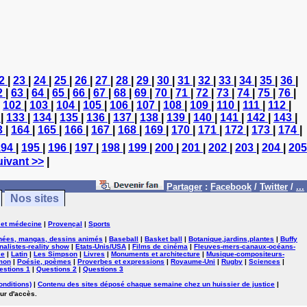
2
|
23
|
24
|
25
|
26
|
27
|
28
|
29
|
30
|
31
|
32
|
33
|
34
|
35
|
36
|
2
|
63
|
64
|
65
|
66
|
67
|
68
|
69
|
70
|
71
|
72
|
73
|
74
|
75
|
76
|
|
102
|
103
|
104
|
105
|
106
|
107
|
108
|
109
|
110
|
111
|
112
|
2
|
133
|
134
|
135
|
136
|
137
|
138
|
139
|
140
|
141
|
142
|
143
|
3
|
164
|
165
|
166
|
167
|
168
|
169
|
170
|
171
|
172
|
173
|
174
|
194
|
195
|
196
|
197
|
198
|
199
|
200
|
201
|
202
|
203
|
204
|
205
ivant >>
|
Partager
:
Facebook
/
Twitter
/
...
Nos sites
 et médecine
|
Provençal
|
Sports
nées, mangas, dessins animés
|
Baseball
|
Basket ball
|
Botanique,jardins,plantes
|
Buffy
nalistes-reality show
|
Etats-Unis/USA
|
Films de cinéma
|
Fleuves-mers-canaux-océans-
se
|
Latin
|
Les Simpson
|
Livres
|
Monuments et architecture
|
Musique-compositeurs-
mon
|
Poésie, poèmes
|
Proverbes et expressions
|
Royaume-Uni
|
Rugby
|
Sciences
|
estions 1
|
Questions 2
|
Questions 3
onditions)
|
Contenu des sites déposé chaque semaine chez un huissier de justice
|
ur d'accès.