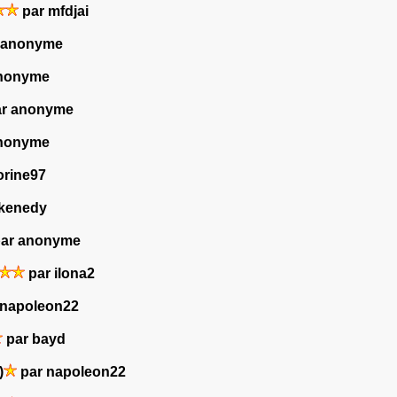
par mfdjai
 anonyme
nonyme
r anonyme
nonyme
orine97
kenedy
ar anonyme
par ilona2
 napoleon22
par bayd
)
par napoleon22