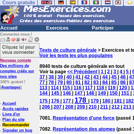
Cours gratuits
Accueil
Exercices
Participer
Connectez-vous !
Cliquez ici pour
Tests de culture générale
> Exercices et te
vous connecter
Voir les tests les plus populaires
Nouveau compte
Des millions de
8940 tests de culture générale en tout
comptes créés sur
Voir la page
<< Précédent
|
1
|
2
|
3
|
4
|
5
|
nos sites
37
|
38
|
39
|
40
|
41
|
42
|
43
|
44
|
45
|
46
|
4
100% gratuit !
77
|
78
|
79
|
80
|
81
|
82
|
83
|
84
|
85
|
86
|
8
[
Avantages
]
113
|
114
|
115
|
116
|
117
|
118
|
119
|
120
|
1
144
|
145
|
146
|
147
|
148
|
149
|
150
|
151
|
178
175
|
176
|
177
|
|
179
|
180
|
181
|
18
-
Accueil
|
206
|
207
|
208
|
209
|
210
|
211
|
212
|
213
-
Accès rapides
-
Livre d'or
7081.
Représentation d'une force
(passé 1
-
Plan du site
-
Recommander
7082.
Représentation des atomes
(passé 
-
Signaler un bug