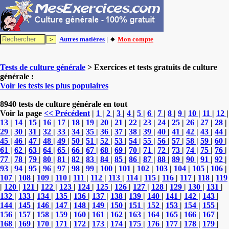
Autres matières
| 🔸
Mon compte
Tests de culture générale
> Exercices et tests gratuits de culture
générale :
Voir les tests les plus populaires
8940 tests de culture générale en tout
Voir la page
<< Précédent
|
1
|
2
|
3
|
4
|
5
|
6
|
7
|
8
|
9
|
10
|
11
|
12
|
13
|
14
|
15
|
16
|
17
|
18
|
19
|
20
|
21
|
22
|
23
|
24
|
25
|
26
|
27
|
28
|
29
|
30
|
31
|
32
|
33
|
34
|
35
|
36
|
37
|
38
|
39
|
40
|
41
|
42
|
43
|
44
|
45
|
46
|
47
|
48
|
49
|
50
|
51
|
52
|
53
|
54
|
55
|
56
|
57
|
58
|
59
|
60
|
61
|
62
|
63
|
64
|
65
|
66
|
67
|
68
|
69
|
70
|
71
|
72
|
73
|
74
|
75
|
76
|
77
|
78
|
79
|
80
|
81
|
82
|
83
|
84
|
85
|
86
|
87
|
88
|
89
|
90
|
91
|
92
|
93
|
94
|
95
|
96
|
97
|
98
|
99
|
100
|
101
|
102
|
103
|
104
|
105
|
106
|
107
|
108
|
109
|
110
|
111
|
112
|
113
|
114
|
115
|
116
|
117
|
118
|
119
|
120
|
121
|
122
|
123
|
124
|
125
|
126
|
127
|
128
|
129
|
130
|
131
|
132
|
133
|
134
|
135
|
136
|
137
|
138
|
139
|
140
|
141
|
142
|
143
|
144
|
145
|
146
|
147
|
148
|
149
|
150
|
151
|
152
|
153
|
154
|
155
|
156
|
157
|
158
|
159
|
160
|
161
|
162
|
163
|
164
|
165
|
166
|
167
|
168
|
169
|
170
|
171
|
172
|
173
|
174
|
175
|
176
|
177
|
178
|
179
|