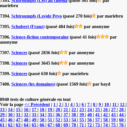
7393.
Schtroumpfs (Les) au cinéma
(passé 501 fois)
par
mariebru
7394.
Schtroumpfs (Les)de Peyo
(passé 270 fois)
par mariebru
7395.
Schubert (Franz)
(passé 484 fois)
par anonyme
7396.
Science-fiction contemporaine
(passé 41 fois)
par
anonyme
7397.
Sciences
(passé 2836 fois)
par anonyme
7398.
Sciences
(passé 3645 fois)
par anonyme
7399.
Sciences
(passé 630 fois)
par mariebru
7400.
Sciences (les domaines)
(passé 1569 fois)
par bayd
8940 tests de culture générale en tout
Voir la page
<< Précédent
|
1
|
2
|
3
|
4
|
5
|
6
|
7
|
8
|
9
|
10
|
11
|
12
|
13
|
14
|
15
|
16
|
17
|
18
|
19
|
20
|
21
|
22
|
23
|
24
|
25
|
26
|
27
|
28
|
29
|
30
|
31
|
32
|
33
|
34
|
35
|
36
|
37
|
38
|
39
|
40
|
41
|
42
|
43
|
44
|
45
|
46
|
47
|
48
|
49
|
50
|
51
|
52
|
53
|
54
|
55
|
56
|
57
|
58
|
59
|
60
|
61
|
62
|
63
|
64
|
65
|
66
|
67
|
68
|
69
|
70
|
71
|
72
|
73
|
74
|
75
|
76
|