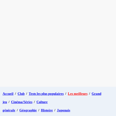
Accueil
/
Club
/
Tests les plus populaires
/
Les meilleurs
/
Grand
jeu
/
Cinéma/Séries
/
Culture
générale
/
Géographie
/
Histoire
/
Japonais