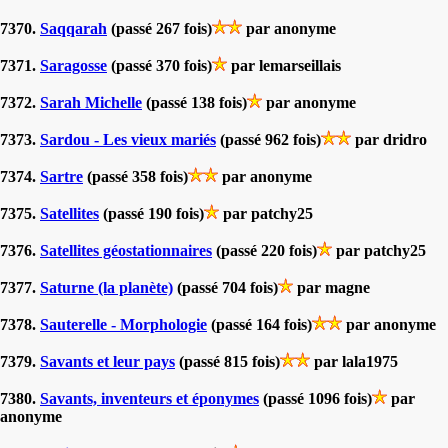
7370.
Saqqarah
(passé 267 fois)
par anonyme
7371.
Saragosse
(passé 370 fois)
par lemarseillais
7372.
Sarah Michelle
(passé 138 fois)
par anonyme
7373.
Sardou - Les vieux mariés
(passé 962 fois)
par dridro
7374.
Sartre
(passé 358 fois)
par anonyme
7375.
Satellites
(passé 190 fois)
par patchy25
7376.
Satellites géostationnaires
(passé 220 fois)
par patchy25
7377.
Saturne (la planète)
(passé 704 fois)
par magne
7378.
Sauterelle - Morphologie
(passé 164 fois)
par anonyme
7379.
Savants et leur pays
(passé 815 fois)
par lala1975
7380.
Savants, inventeurs et éponymes
(passé 1096 fois)
par
anonyme