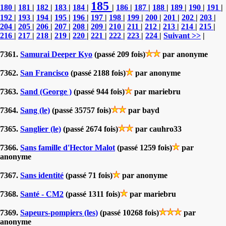
185
180
|
181
|
182
|
183
|
184
|
|
186
|
187
|
188
|
189
|
190
|
191
|
192
|
193
|
194
|
195
|
196
|
197
|
198
|
199
|
200
|
201
|
202
|
203
|
204
|
205
|
206
|
207
|
208
|
209
|
210
|
211
|
212
|
213
|
214
|
215
|
216
|
217
|
218
|
219
|
220
|
221
|
222
|
223
|
224
|
Suivant >>
|
7361.
Samurai Deeper Kyo
(passé 209 fois)
par anonyme
7362.
San Francisco
(passé 2188 fois)
par anonyme
7363.
Sand (George )
(passé 944 fois)
par mariebru
7364.
Sang (le)
(passé 35757 fois)
par bayd
7365.
Sanglier (le)
(passé 2674 fois)
par cauhro33
7366.
Sans famille d'Hector Malot
(passé 1259 fois)
par
anonyme
7367.
Sans identité
(passé 71 fois)
par anonyme
7368.
Santé - CM2
(passé 1311 fois)
par mariebru
7369.
Sapeurs-pompiers (les)
(passé 10268 fois)
par
anonyme