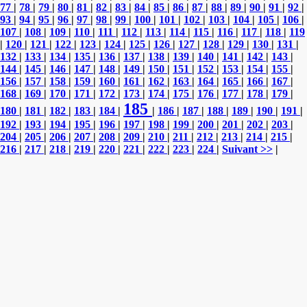
77
|
78
|
79
|
80
|
81
|
82
|
83
|
84
|
85
|
86
|
87
|
88
|
89
|
90
|
91
|
92
|
93
|
94
|
95
|
96
|
97
|
98
|
99
|
100
|
101
|
102
|
103
|
104
|
105
|
106
|
107
|
108
|
109
|
110
|
111
|
112
|
113
|
114
|
115
|
116
|
117
|
118
|
119
|
120
|
121
|
122
|
123
|
124
|
125
|
126
|
127
|
128
|
129
|
130
|
131
|
132
|
133
|
134
|
135
|
136
|
137
|
138
|
139
|
140
|
141
|
142
|
143
|
144
|
145
|
146
|
147
|
148
|
149
|
150
|
151
|
152
|
153
|
154
|
155
|
156
|
157
|
158
|
159
|
160
|
161
|
162
|
163
|
164
|
165
|
166
|
167
|
168
|
169
|
170
|
171
|
172
|
173
|
174
|
175
|
176
|
177
|
178
|
179
|
185
180
|
181
|
182
|
183
|
184
|
|
186
|
187
|
188
|
189
|
190
|
191
|
192
|
193
|
194
|
195
|
196
|
197
|
198
|
199
|
200
|
201
|
202
|
203
|
204
|
205
|
206
|
207
|
208
|
209
|
210
|
211
|
212
|
213
|
214
|
215
|
216
|
217
|
218
|
219
|
220
|
221
|
222
|
223
|
224
|
Suivant >>
|