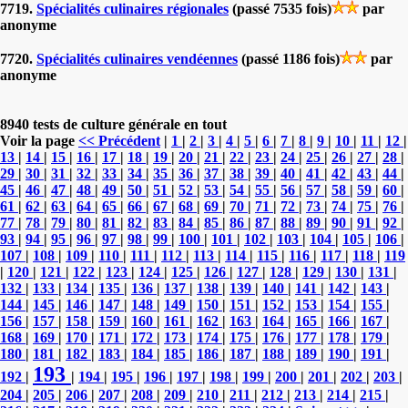
7719.
Spécialités culinaires régionales
(passé 7535 fois)
par
anonyme
7720.
Spécialités culinaires vendéennes
(passé 1186 fois)
par
anonyme
8940 tests de culture générale en tout
Voir la page
<< Précédent
|
1
|
2
|
3
|
4
|
5
|
6
|
7
|
8
|
9
|
10
|
11
|
12
|
13
|
14
|
15
|
16
|
17
|
18
|
19
|
20
|
21
|
22
|
23
|
24
|
25
|
26
|
27
|
28
|
29
|
30
|
31
|
32
|
33
|
34
|
35
|
36
|
37
|
38
|
39
|
40
|
41
|
42
|
43
|
44
|
45
|
46
|
47
|
48
|
49
|
50
|
51
|
52
|
53
|
54
|
55
|
56
|
57
|
58
|
59
|
60
|
61
|
62
|
63
|
64
|
65
|
66
|
67
|
68
|
69
|
70
|
71
|
72
|
73
|
74
|
75
|
76
|
77
|
78
|
79
|
80
|
81
|
82
|
83
|
84
|
85
|
86
|
87
|
88
|
89
|
90
|
91
|
92
|
93
|
94
|
95
|
96
|
97
|
98
|
99
|
100
|
101
|
102
|
103
|
104
|
105
|
106
|
107
|
108
|
109
|
110
|
111
|
112
|
113
|
114
|
115
|
116
|
117
|
118
|
119
|
120
|
121
|
122
|
123
|
124
|
125
|
126
|
127
|
128
|
129
|
130
|
131
|
132
|
133
|
134
|
135
|
136
|
137
|
138
|
139
|
140
|
141
|
142
|
143
|
144
|
145
|
146
|
147
|
148
|
149
|
150
|
151
|
152
|
153
|
154
|
155
|
156
|
157
|
158
|
159
|
160
|
161
|
162
|
163
|
164
|
165
|
166
|
167
|
168
|
169
|
170
|
171
|
172
|
173
|
174
|
175
|
176
|
177
|
178
|
179
|
180
|
181
|
182
|
183
|
184
|
185
|
186
|
187
|
188
|
189
|
190
|
191
|
193
192
|
|
194
|
195
|
196
|
197
|
198
|
199
|
200
|
201
|
202
|
203
|
204
|
205
|
206
|
207
|
208
|
209
|
210
|
211
|
212
|
213
|
214
|
215
|