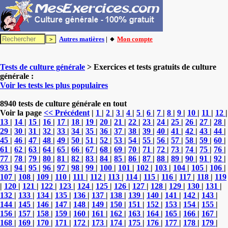
Autres matières
| 🔸
Mon compte
Tests de culture générale
> Exercices et tests gratuits de culture
générale :
Voir les tests les plus populaires
8940 tests de culture générale en tout
Voir la page
<< Précédent
|
1
|
2
|
3
|
4
|
5
|
6
|
7
|
8
|
9
|
10
|
11
|
12
|
13
|
14
|
15
|
16
|
17
|
18
|
19
|
20
|
21
|
22
|
23
|
24
|
25
|
26
|
27
|
28
|
29
|
30
|
31
|
32
|
33
|
34
|
35
|
36
|
37
|
38
|
39
|
40
|
41
|
42
|
43
|
44
|
45
|
46
|
47
|
48
|
49
|
50
|
51
|
52
|
53
|
54
|
55
|
56
|
57
|
58
|
59
|
60
|
61
|
62
|
63
|
64
|
65
|
66
|
67
|
68
|
69
|
70
|
71
|
72
|
73
|
74
|
75
|
76
|
77
|
78
|
79
|
80
|
81
|
82
|
83
|
84
|
85
|
86
|
87
|
88
|
89
|
90
|
91
|
92
|
93
|
94
|
95
|
96
|
97
|
98
|
99
|
100
|
101
|
102
|
103
|
104
|
105
|
106
|
107
|
108
|
109
|
110
|
111
|
112
|
113
|
114
|
115
|
116
|
117
|
118
|
119
|
120
|
121
|
122
|
123
|
124
|
125
|
126
|
127
|
128
|
129
|
130
|
131
|
132
|
133
|
134
|
135
|
136
|
137
|
138
|
139
|
140
|
141
|
142
|
143
|
144
|
145
|
146
|
147
|
148
|
149
|
150
|
151
|
152
|
153
|
154
|
155
|
156
|
157
|
158
|
159
|
160
|
161
|
162
|
163
|
164
|
165
|
166
|
167
|
168
|
169
|
170
|
171
|
172
|
173
|
174
|
175
|
176
|
177
|
178
|
179
|