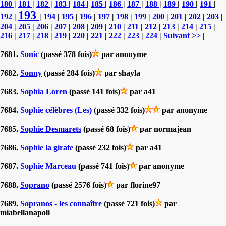
180
|
181
|
182
|
183
|
184
|
185
|
186
|
187
|
188
|
189
|
190
|
191
|
193
192
|
|
194
|
195
|
196
|
197
|
198
|
199
|
200
|
201
|
202
|
203
|
204
|
205
|
206
|
207
|
208
|
209
|
210
|
211
|
212
|
213
|
214
|
215
|
216
|
217
|
218
|
219
|
220
|
221
|
222
|
223
|
224
|
Suivant >>
|
7681.
Sonic
(passé 378 fois)
par anonyme
7682.
Sonny
(passé 284 fois)
par shayla
7683.
Sophia Loren
(passé 141 fois)
par a41
7684.
Sophie célèbres (Les)
(passé 332 fois)
par anonyme
7685.
Sophie Desmarets
(passé 68 fois)
par normajean
7686.
Sophie la girafe
(passé 232 fois)
par a41
7687.
Sophie Marceau
(passé 741 fois)
par anonyme
7688.
Soprano
(passé 2576 fois)
par florine97
7689.
Sopranos - les connaître
(passé 721 fois)
par
miabellanapoli