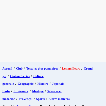
Accueil
/
Club
/
Tests les plus populaires
/
Les meilleurs
/
Grand
jeu
/
Cinéma/Séries
/
Culture
générale
/
Géographie
/
Histoire
/
Japonais
Latin
/
Littérature
/
Musique
/
Sciences et
médecine
/
Provençal
/
Sports
/
Autres matières