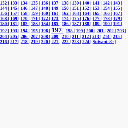
132
|
133
|
134
|
135
|
136
|
137
|
138
|
139
|
140
|
141
|
142
|
143
|
144
|
145
|
146
|
147
|
148
|
149
|
150
|
151
|
152
|
153
|
154
|
155
|
156
|
157
|
158
|
159
|
160
|
161
|
162
|
163
|
164
|
165
|
166
|
167
|
168
|
169
|
170
|
171
|
172
|
173
|
174
|
175
|
176
|
177
|
178
|
179
|
180
|
181
|
182
|
183
|
184
|
185
|
186
|
187
|
188
|
189
|
190
|
191
|
197
192
|
193
|
194
|
195
|
196
|
|
198
|
199
|
200
|
201
|
202
|
203
|
204
|
205
|
206
|
207
|
208
|
209
|
210
|
211
|
212
|
213
|
214
|
215
|
216
|
217
|
218
|
219
|
220
|
221
|
222
|
223
|
224
|
Suivant >>
|