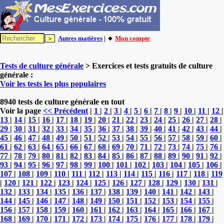
Autres matières
| 🔸
Mon compte
Tests de culture générale
> Exercices et tests gratuits de culture
générale :
Voir les tests les plus populaires
8940 tests de culture générale en tout
Voir la page
<< Précédent
|
1
|
2
|
3
|
4
|
5
|
6
|
7
|
8
|
9
|
10
|
11
|
12
|
13
|
14
|
15
|
16
|
17
|
18
|
19
|
20
|
21
|
22
|
23
|
24
|
25
|
26
|
27
|
28
|
29
|
30
|
31
|
32
|
33
|
34
|
35
|
36
|
37
|
38
|
39
|
40
|
41
|
42
|
43
|
44
|
45
|
46
|
47
|
48
|
49
|
50
|
51
|
52
|
53
|
54
|
55
|
56
|
57
|
58
|
59
|
60
|
61
|
62
|
63
|
64
|
65
|
66
|
67
|
68
|
69
|
70
|
71
|
72
|
73
|
74
|
75
|
76
|
77
|
78
|
79
|
80
|
81
|
82
|
83
|
84
|
85
|
86
|
87
|
88
|
89
|
90
|
91
|
92
|
93
|
94
|
95
|
96
|
97
|
98
|
99
|
100
|
101
|
102
|
103
|
104
|
105
|
106
|
107
|
108
|
109
|
110
|
111
|
112
|
113
|
114
|
115
|
116
|
117
|
118
|
119
|
120
|
121
|
122
|
123
|
124
|
125
|
126
|
127
|
128
|
129
|
130
|
131
|
132
|
133
|
134
|
135
|
136
|
137
|
138
|
139
|
140
|
141
|
142
|
143
|
144
|
145
|
146
|
147
|
148
|
149
|
150
|
151
|
152
|
153
|
154
|
155
|
156
|
157
|
158
|
159
|
160
|
161
|
162
|
163
|
164
|
165
|
166
|
167
|
168
|
169
|
170
|
171
|
172
|
173
|
174
|
175
|
176
|
177
|
178
|
179
|