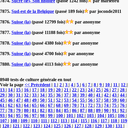
7874.
Sucre (le)- Son histoire
(passé 1242 fois)
par mariebru
7875.
Sud-est de la Belgique
(passé 189 fois)
par joconde2011
7876.
Suisse (la)
(passé 12799 fois)
par anonyme
7877.
Suisse (la)
(passé 11188 fois)
par anonyme
7878.
Suisse (la)
(passé 4380 fois)
par anonyme
7879.
Suisse (la)
(passé 4700 fois)
par anonyme
7880.
Suisse (la)
(passé 4113 fois)
par anonyme
8940 tests de culture générale en tout
Voir la page
<< Précédent
|
1
|
2
|
3
|
4
|
5
|
6
|
7
|
8
|
9
|
10
|
11
|
12
|
13
|
14
|
15
|
16
|
17
|
18
|
19
|
20
|
21
|
22
|
23
|
24
|
25
|
26
|
27
|
28
|
29
|
30
|
31
|
32
|
33
|
34
|
35
|
36
|
37
|
38
|
39
|
40
|
41
|
42
|
43
|
44
|
45
|
46
|
47
|
48
|
49
|
50
|
51
|
52
|
53
|
54
|
55
|
56
|
57
|
58
|
59
|
60
|
61
|
62
|
63
|
64
|
65
|
66
|
67
|
68
|
69
|
70
|
71
|
72
|
73
|
74
|
75
|
76
|
77
|
78
|
79
|
80
|
81
|
82
|
83
|
84
|
85
|
86
|
87
|
88
|
89
|
90
|
91
|
92
|
93
|
94
|
95
|
96
|
97
|
98
|
99
|
100
|
101
|
102
|
103
|
104
|
105
|
106
|
107
|
108
|
109
|
110
|
111
|
112
|
113
|
114
|
115
|
116
|
117
|
118
|
119
|
120
|
121
|
122
|
123
|
124
|
125
|
126
|
127
|
128
|
129
|
130
|
131
|