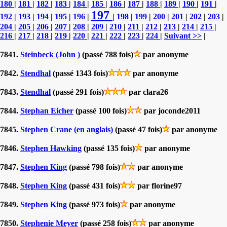
180
|
181
|
182
|
183
|
184
|
185
|
186
|
187
|
188
|
189
|
190
|
191
|
197
192
|
193
|
194
|
195
|
196
|
|
198
|
199
|
200
|
201
|
202
|
203
|
204
|
205
|
206
|
207
|
208
|
209
|
210
|
211
|
212
|
213
|
214
|
215
|
216
|
217
|
218
|
219
|
220
|
221
|
222
|
223
|
224
|
Suivant >>
|
7841.
Steinbeck (John )
(passé 788 fois)
par anonyme
7842.
Stendhal
(passé 1343 fois)
par anonyme
7843.
Stendhal
(passé 291 fois)
par clara26
7844.
Stephan Eicher
(passé 100 fois)
par joconde2011
7845.
Stephen Crane (en anglais)
(passé 47 fois)
par anonyme
7846.
Stephen Hawking
(passé 135 fois)
par anonyme
7847.
Stephen King
(passé 798 fois)
par anonyme
7848.
Stephen King
(passé 431 fois)
par florine97
7849.
Stephen King
(passé 973 fois)
par anonyme
7850.
Stephenie Meyer
(passé 258 fois)
par anonyme